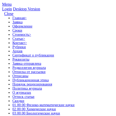
Menu
Login
Desktop Version
Close
Главная
>
Заявка
Оформление
Сроки
Стоимость
>
Статьи
>
Контакт
>
Рубрики
Архив
Сертификат о публикации
Реквизиты
Заявка отправлена
Редколлегия журнала
Отписка от рассылки
Отписаны
Публикационная этика
Порядок рецензирования
Политика журнала
О журналах
Оттиск статьи
Скидки
01.00.00 Физико-математические науки
02.00.00 Химические науки
03.00.00 Биологические науки