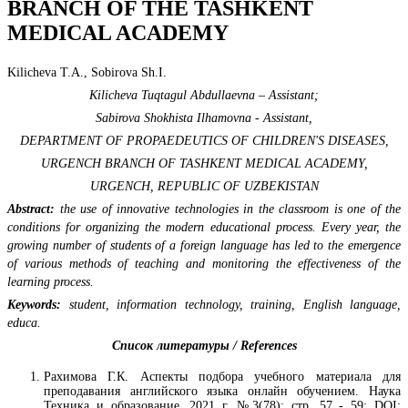
BRANCH OF THE TASHKENT
MEDICAL ACADEMY
Kilicheva T.A., Sobirova Sh.I.
Kilicheva Tuqtagul Abdullaevna – Assistant;
Sabirova Shokhista Ilhamovna - Assistant,
DEPARTMENT OF PROPAEDEUTICS OF CHILDREN'S DISEASES,
URGENCH BRANCH OF TASHKENT MEDICAL ACADEMY,
URGENCH, REPUBLIC OF UZBEKISTAN
Abstract:
the use of innovative technologies in the classroom is one of the
conditions for organizing the modern educational process. Every year, the
growing number of students of a foreign language has led to the emergence
of various methods of teaching and monitoring the effectiveness of the
learning process.
Keywords:
student, information technology, training, English language,
educa.
Список литературы / References
Рахимова Г.К. Аспекты подбора учебного материала для
преподавания английского языка онлайн обучением. Наука
Техника и образование. 2021 г. №3(78); стр. 57 - 59; DOI: