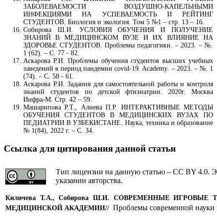
ЗАБОЛЕВАЕМОСТИ ВОЗДУШНО-КАПЕЛЬНЫМИ
ИНФЕКЦИЯМИ НА УСПЕВАЕМОСТЬ И РЕЙТИНГ
СТУДЕНТОВ. Биология и экология. Том 5 №1 – стр. 13 – 16.
Собирова Ш.И. УСЛОВИЯ ОБУЧЕНИЯ И ПОЛУЧЕНИЕ
ЗНАНИЙ В МЕДИЦИНСКОМ ВУЗЕ И ИХ ВЛИЯНИЕ НА
ЗДОРОВЬЕ СТУДЕНТОВ. Проблемы педагогики. – 2023. – №.
1 (62). – С. 77 - 82.
Аскарова Р.И. Проблемы обучения студентов высших учебных
заведений в период пандемии covid-19. Academy. – 2023. – №. 1
(74). – С. 58 - 61.
Аскарова Р.И. Задания для самостоятельной работы и контроля
знаний студентов по детской фтизиатрии. 2020г. Москва
Инфра-М. Стр. 42 – 59.
Машарипова Р.Т., Алиева П.Р. ИНТЕРАКТИВНЫЕ МЕТОДЫ
ОБУЧЕНИЯ СТУДЕНТОВ В МЕДИЦИНСКИХ ВУЗАХ ПО
ПЕДИАТРИИ В УЗБЕКИСТАНЕ. Наука, техника и образование
№ 1(84), 2022 г. – С. 34.
Ссылка для цитирования данной статьи
Тип лицензии на данную статью – CC BY 4.0. Э
указании авторства.
Киличева Т.А., Собирова Ш.И.
СОВРЕМЕННЫЕ ИГРОВЫЕ Т
Проблемы современной науки 
МЕДИЦИНСКОЙ АКАДЕМИИ
//