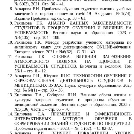
№ 6(62), 2021. Cтр. 36 – 41.
Аскарова Р.И. Проблемы обучения студентов высших учебных
заведений в период пандемии covid-19. Академия. №1(74).
Издание Проблемы науки. Стр. 58 – 61.
Рахимова Г.К. АНАЛИЗ ДАННЫХ ЗАБОЛЕВАЕМОСТИ
СТУДЕНТОВ В ПРОЦЕССЕ ОБУЧЕНИЯ И ВЛИЯНИЕ НА
УСПЕВАЕМОСТЬ. Вестник науки и образования. 2023 г.
№4(135) – стр. 104 – 108.
Рахимова Г.К. Методы разработки учебного материала по
английскому языку для дистанционного ONLINE-обучения.
European science. 2021 г. №6(62) – С. 31 – 40.
Рахимова Г.К. ОЦЕНКА ВЛИЯНИЯ ЗАГРЯЗНЕНИЯ
АТМОСФЕРНОГО ВОЗДУХА НА ЗДОРОВЬЕ И
УСПЕВАЕМОСТЬ СТУДЕНТОВ. Биология и экология. Том
5№1 – стр. 8 – 12.
Аскарова Р.И., Юсупов Ш.Ю. ТЕХНОЛОГИИ ОБУЧЕНИЯ И
ОБРАЗОВАТЕЛЬНАЯ ДЕЯТЕЛЬНОСТЬ СТУДЕНТОВ В
МЕДИЦИНСКИХ ВУЗАХ. Наука, культура и образование. 2023
год, № 64(1) – стр. 33 – 36.
Киличева Т.А., Собирова Ш.И. Влияние образа жизни и
культуры здоровья студентов с процессом обучения в
медицинской академии. Вестник науки и образования. 2023 г.
№5(136) Часть 1 – стр. 65 – 70.
Киличева Т.А. ПРИМЕНЕНИЕ И ЭФФЕКТИВНОСТЬ
ИНТЕРАКТИВНЫХ МЕТОДОВ ОБУЧЕНИЯ В
ФОРМИРОВАНИИ ЗНАНИЙ СТУДЕНТОВ ПО ПЕДИАТРИИ.
Проблемы педагогики. – 2023. – №. 1 (62). – С. 82-87.
Аскарова Р.И. ВЛИЯНИЕ ПОКАЗАТЕЛЕЙ УРОВНЯ