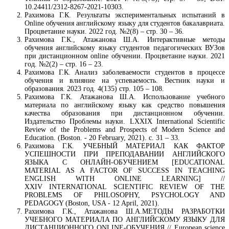
10.24411/2312-8267-2021-10303.
Рахимова Г.К. Результаты экспериментальных испытаний в
Online обучения английскому языку для студентов бакалавриата.
Процветание науки. 2022 год. №2(8) – стр. 30 – 36.
Рахимова Г.К., Атажанова Ш.А. Интерактивные методы
обучения английскому языку студентов педагогических ВУЗов
при дистанционном online обучении. Процветание науки. 2021
год. №2(2) – стр. 16 – 23.
Рахимова Г.К. Анализ заболеваемости студентов в процессе
обучения и влияние на успеваемость. Вестник науки и
образования. 2023 год. 4(135) стр. 105 – 108.
Рахимова Г.К. Атажанова Ш.А. Использование учебного
материала по английскому языку как средство повышения
качества образования при дистанционном обучении.
Издательство Проблемы науки. LXXIX International Scientific
Review of the Problems and Prospects of Modern Science and
Education. (Boston. - 20 February, 2021). с. 31 – 33.
Рахимова Г.К. УЧЕБНЫЙ МАТЕРИАЛ КАК ФАКТОР
УСПЕШНОСТИ ПРИ ПРЕПОДАВАНИИ АНГЛИЙСКОГО
ЯЗЫКА С ОНЛАЙН-ОБУЧЕНИЕМ [EDUCATIONAL
MATERIAL AS A FACTOR OF SUCCESS IN TEACHING
ENGLISH WITH ONLINE LEARNING] //
XXIV INTERNATIONAL SCIENTIFIC REVIEW OF THE
PROBLEMS OF PHILOSOPHY, PSYCHOLOGY AND
PEDAGOGY (Boston, USA - 12 April, 2021).
Рахимова Г.К., Атажанова Ш.А.МЕТОДЫ РАЗРАБОТКИ
УЧЕБНОГО МАТЕРИАЛА ПО АНГЛИЙСКОМУ ЯЗЫКУ ДЛЯ
ДИСТАНЦИОННОГО ONLINE-ОБУЧЕНИЯ // European science