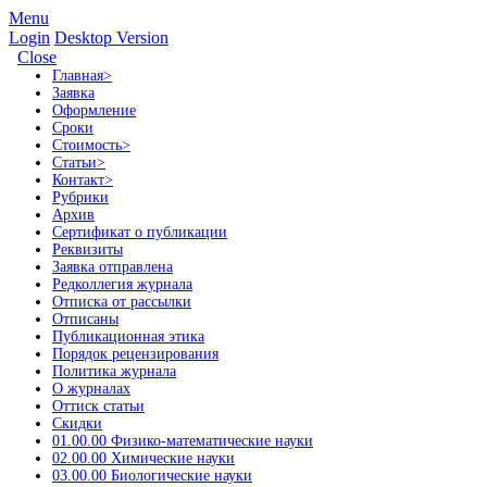
Menu
Login
Desktop Version
Close
Главная
>
Заявка
Оформление
Сроки
Стоимость
>
Статьи
>
Контакт
>
Рубрики
Архив
Сертификат о публикации
Реквизиты
Заявка отправлена
Редколлегия журнала
Отписка от рассылки
Отписаны
Публикационная этика
Порядок рецензирования
Политика журнала
О журналах
Оттиск статьи
Скидки
01.00.00 Физико-математические науки
02.00.00 Химические науки
03.00.00 Биологические науки