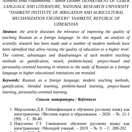
Allenova Irina Vladimirovna – Senior Lecturer, DEPARTMENT OF UZBEK
LANGUAGE AND LITERATURE, NATIONAL RESEARCH UNIVERSITY
"TASHKENT INSTITUTE OF IRRIGATION AND AGRICULTURAL
MECHANIZATION ENGINEERS" TASHKENT, REPUBLIC OF
UZBEKISTAN
Abstract:
the article discusses the relevance of improving the quality of
teaching Russian as a foreign language. In this regard, an analysis of
scientific research has been made and a number of modern methods have
been identified that allow raising the quality of education to a higher level.
The content, advantages and disadvantages of such modern teaching
methods as gamification, mixed, problem-based, project-based and
personality-oriented learning in relation to the study of Russian as a foreign
language in higher educational institutions are revealed.
Keywords:
Russian as a foreign language, modern teaching methods,
gamification, blended learning, problem-based learning, project-based
learning, personality-oriented learning.
Список литературы / References
Мирзалиева Д.Б. Геймификация в обучении русскому языку как
иностранному //Вестник науки и образования. – 2020. – №. 21-1
(99). – С. 38-40.
Накузиева Г.З. Смешанное обучение русскому языку как
иностранному //Молодой ученый. – 2019. – №. 9. – С. 200-202.