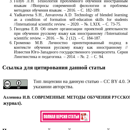
Голуб Л.Н. Технология проблемного обучения иностранным
языкам //Вопросы современной филологии и проблемы
методики обучения языкам. – 2016. – С. 182-189.
Yadkarovna S.H., Anvarovna A.D. Technology of blended learning
as a condition of formation self-education skills for students
//International scientific review. – 2020. – №. LXIX. – С. 73-75.
Гвоздева Е.В. Об опыте организации проектной деятельности
при обучении русскому языку как иностранному //International
scientific review. – 2016. – №. 2 (12). – С. 184-187.
Громенко М.В. Личностно ориентированный подход в
контексте обучения русскому языку как иностранному //
Известия Юго-Западного государственного университета. Серия
Лингвистика и педагогика. – 2014. – №. 2. – С. 94.
Ссылка для цитирования данной статьи
Тип лицензии на данную статью – CC BY 4.0. Э
указании авторства.
Алленова И.В. СОВРЕМЕННЫЕ МЕТОДЫ ОБУЧЕНИЯ РУСС
журнал}
.