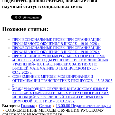
Поделитесь данной статьей, повысьте свой
научный статус в социальных сетях
Похожие статьи:
ПРОФЕССИОНАЛЬНЫЕ ПРОБЫ ПРИ ОРГАНИЗАЦИИ
ПРОФИЛЬНОГО ОБУЧЕНИЯ В ШКОЛЕ -
19.01.2026 г.
ПРОФЕССИОНАЛЬНЫЕ ПРОБЫ ПРИ ОРГАНИЗАЦИИ
ПРОФИЛЬНОГО ОБУЧЕНИЯ В ШКОЛЕ -
19.01.2026 г.
ПРИМЕНЕНИЕ КРУПНО-МОДУЛЬНЫХ ОПОР ПО ТЕМЕ
«СПОСОБЫ И МЕТОДЫ РЕШЕНИЯ СИСТЕМ ЛИНЕЙНЫХ
УРАВНЕНИЙ» НА ПРАКТИЧЕСКИХ ЗАНЯТИЯХ ПО
ВЫСШЕЙ МАТЕМАТИКЕ В ТЕХНИЧЕСКОМ ВУЗЕ -
03.12.2025 г.
СОВРЕМЕННЫЕ МЕТОДЫ МОДЕЛИРОВАНИЯ И
ОПТИМИЗАЦИИ ТРАНСПОРТНЫХ ПРОЦЕССОВ -
15.03.2025
г.
МЕЖДУНАРОДНОЕ ОБУЧЕНИЕ КИТАЙСКОМУ ЯЗЫКУ В
УСЛОВИЯХ ОБРАЗОВАТЕЛЬНЫХ И ТЕХНОЛОГИЧЕСКИХ
ИННОВАЦИЙ: УГЛУБЛЕННЫЙ АНАЛИЗ И ПРАКТИКА
ЦИФРОВОЙ ЭСТЕТИКИ -
03.03.2025 г.
Вы здесь:
Главная
Статьи
13.00.00 Педагогические науки
СОВРЕМЕННЫЕ МЕТОДЫ ОБУЧЕНИЯ РУССКОМУ
ЯЗЫКУ КАК ИНОСТРАННОМУ