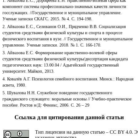
1. Айвазова Е.С., Дорофеева Е.Н. Нравственно-волевая сфера как
компонент системы профессионально-значимых качеств личности
госслужащих. //Государственное и муниципальное управление.
Ученые записки СКАГС. 2015. № 4. С. 194-198.
2. Айвазова Е.С., Селиванов О.И., Прядченко В.В. Социализация
студентов средствами физической культуры и спорта в процессе
физического воспитания в вузе. // Государственное и муниципальное
управление. Ученые записки. 2018. № 1. С. 166-170.
3. Айвазова Е.С. Формирование нравственно-волевой сферы
студентов средствами физической культуры/диссертация кандидата
педагогических наук: 13.00.04 / Адыгейский государственный
университет. Майкоп, 2013.
4. Ковалёв А.Г. Психология семейного воспитания. Минск.: Народная
асвета, 1980.
5. Шувалова Н.Н. Служебное поведение государственного
гражданского служащего: моральные основы // Учебно-практическое
пособие. Ростов н/Д: Феникс, 2006. С. 26 – 29
Ссылка для цитирования данной статьи
Тип лицензии на данную статью – CC BY 4.0. Э
указании авторства.