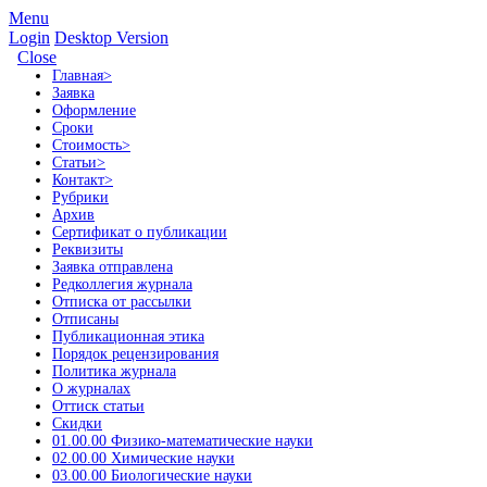
Menu
Login
Desktop Version
Close
Главная
>
Заявка
Оформление
Сроки
Стоимость
>
Статьи
>
Контакт
>
Рубрики
Архив
Сертификат о публикации
Реквизиты
Заявка отправлена
Редколлегия журнала
Отписка от рассылки
Отписаны
Публикационная этика
Порядок рецензирования
Политика журнала
О журналах
Оттиск статьи
Скидки
01.00.00 Физико-математические науки
02.00.00 Химические науки
03.00.00 Биологические науки