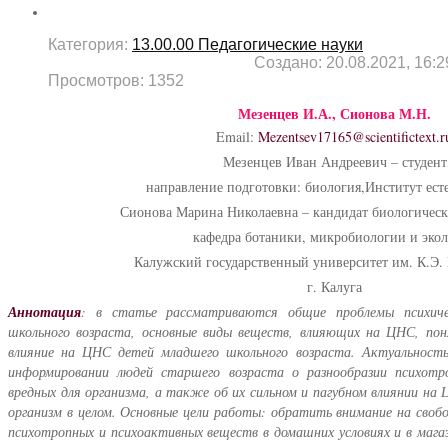
Категория:
13.00.00 Педагогические науки
Создано: 20.08.2021, 16:2
Просмотров: 1352
Мезенцев И.А., Сионова М.Н.
Email:
Mezentsev17165@scientifictext.r
Мезенцев Иван Андреевич – студент
направление подготовки: биология,Институт ест
Сионова Марина Николаевна – кандидат биологически
кафедра ботаники, микробиологии и экол
Калужский государственный университет им. К.Э. 
г. Калуга
Аннотация
: в статье рассматриваются общие проблемы психиче
школьного возраста, основные виды веществ, влияющих на ЦНС, по
влияние на ЦНС детей младшего школьного возраста. Актуальность
информировании людей старшего возраста о разнообразии психотр
вредных для организма, а также об их сильном и пагубном влиянии на 
организм в целом. Основные цели работы: обратить внимание на своб
психотропных и психоактивных веществ в домашних условиях и в мага