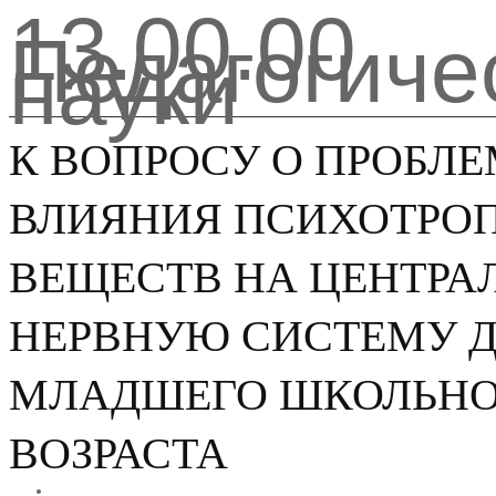
13.00.00
Педагогиче
науки
К ВОПРОСУ О ПРОБЛ
ВЛИЯНИЯ ПСИХОТРО
ВЕЩЕСТВ НА ЦЕНТР
НЕРВНУЮ СИСТЕМУ Д
МЛАДШЕГО ШКОЛЬН
ВОЗРАСТА