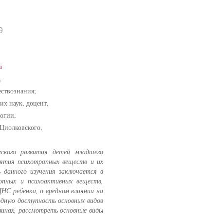
9
u
,
ествознания;
х наук, доцент,
огии,
Циолковского,
ского развития детей младшего
нятия психотропных веществ и их
 данного изучения заключается в
опных и психоактивных веществ,
ЦНС ребенка, о вредном влиянии на
одную доступность основных видов
зинах, рассмотреть основные виды