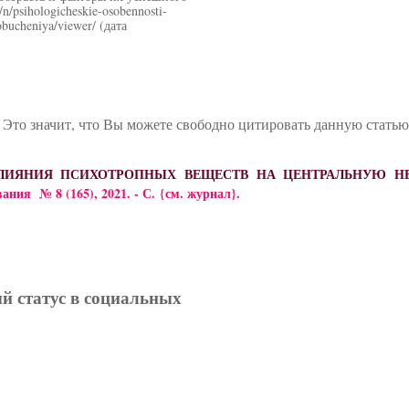
/n/psihologicheskie-osobennosti-
obucheniya/viewer/ (дата
 Это значит, что Вы можете свободно цитировать данную стать
ЕМЕ ВЛИЯНИЯ ПСИХОТРОПНЫХ ВЕЩЕСТВ НА ЦЕНТРАЛЬНУЮ
ания № 8 (165), 2021. - С.
{см. журнал}
.
ый статус в социальных