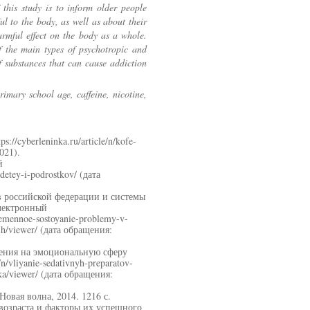
 this study is to inform older people
ul to the body, as well as about their
armful effect on the body as a whole.
of the main types of psychotropic and
f substances that can cause addiction
rimary school age, caffeine, nicotine,
//cyberleninka.ru/article/n/kofe-
021).
й
-detey-i-podrostkov/ (дата
 российской федерации и системы
Электронный
vremennoe-sostoyanie-problemy-v-
a-ih/viewer/ (дата обращения:
дения на эмоциональную сферу
n/vliyanie-sedativnyh-preparatov-
eka/viewer/ (дата обращения:
овая волна, 2014. 1216 с.
возраста и факторы их успешного