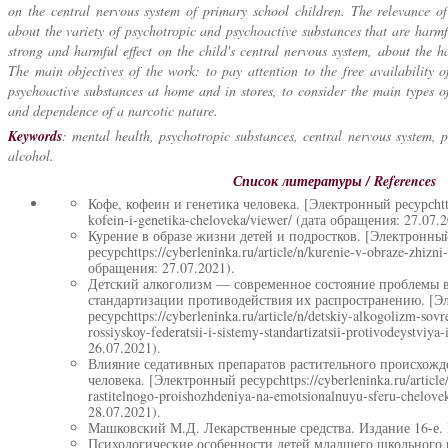
on the central nervous system of primary school children. The relevance of
about the variety of psychotropic and psychoactive substances that are harmf
strong and harmful effect on the child's central nervous system, about the h
The main objectives of the work: to pay attention to the free availability 
psychoactive substances at home and in stores, to consider the main types o
and dependence of a narcotic nature.
Keywords
: mental health, psychotropic substances, central nervous system, p
alcohol.
Список литературы / References
Кофе, кофеин и генетика человека. [Электронный ресурсhttps:
kofein-i-genetika-cheloveka/viewer/ (дата обращения: 27.07.2
Курение в образе жизни детей и подростков. [Электронны
ресурсhttps://cyberleninka.ru/article/n/kurenie-v-obraze-zhizni
обращения: 27.07.2021).
Детский алкоголизм — современное состояние проблемы в
стандартизации противодействия их распространению. [
ресурсhttps://cyberleninka.ru/article/n/detskiy-alkogolizm-so
rossiyskoy-federatsii-i-sistemy-standartizatsii-protivodeystviy
26.07.2021).
Влияние седативных препаратов растительного происхож
человека. [Электронный ресурсhttps://cyberleninka.ru/article/
rastitelnogo-proishozhdeniya-na-emotsionalnuyu-sferu-chelov
28.07.2021).
Машковский М.Д. Лекарственные средства. Издание 16-е. Н
Психологические особенности детей младшего школьного 