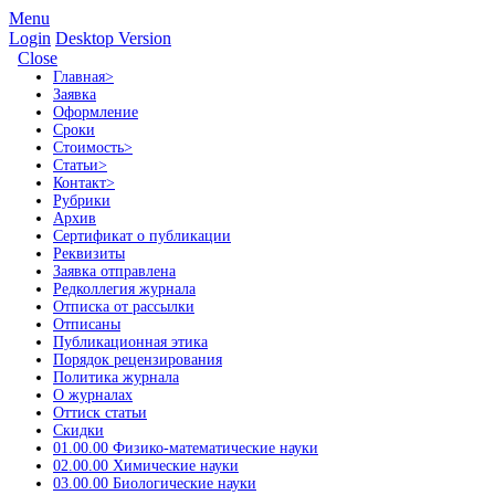
Menu
Login
Desktop Version
Close
Главная
>
Заявка
Оформление
Сроки
Стоимость
>
Статьи
>
Контакт
>
Рубрики
Архив
Сертификат о публикации
Реквизиты
Заявка отправлена
Редколлегия журнала
Отписка от рассылки
Отписаны
Публикационная этика
Порядок рецензирования
Политика журнала
О журналах
Оттиск статьи
Скидки
01.00.00 Физико-математические науки
02.00.00 Химические науки
03.00.00 Биологические науки