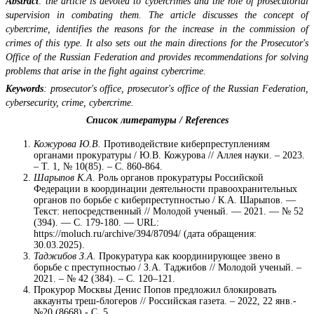
Abstract
: the article is devoted to cybercrimes and the role of prosecutorial
supervision in combating them. The article discusses the concept of
cybercrime, identifies the reasons for the increase in the commission of
crimes of this type. It also sets out the main directions for the Prosecutor's
Office of the Russian Federation and provides recommendations for solving
problems that arise in the fight against cybercrime.
Keywords
: prosecutor's office, prosecutor's office of the Russian Federation,
cybersecurity, crime, cybercrime.
Список литературы / References
Кожурова Ю.В.
Противодействие киберпреступлениям
органами прокуратуры / Ю.В. Кожурова // Аллея науки. – 2023.
– Т. 1, № 10(85). – С. 860-864.
Шарыпов К.А.
Роль органов прокуратуры Российской
Федерации в координации деятельности правоохранительных
органов по борьбе с киберпреступностью / К.А. Шарыпов. —
Текст: непосредственный // Молодой ученый. — 2021. — № 52
(394). — С. 179-180. — URL:
https://moluch.ru/archive/394/87094/ (дата обращения:
30.03.2025).
Таджибов З.А.
Прокуратура как координирующее звено в
борьбе с преступностью / З.А. Таджибов // Молодой ученый. –
2021. – № 42 (384). – С. 120–121.
Прокурор Москвы Денис Попов предложил блокировать
аккаунты треш-блогеров // Российская газета. – 2022, 22 янв.-
№20 (8668).- С. 5.