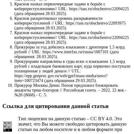
Краснов назвал первоочередные задачи в борьбе с
киберпреступлениями// URL: https://tass.ru/obschestvo/22094225
(дата обращения 28.03.2025).
Краснов раскритиковал уровень раскрываемости
киберпреступлений // URL: https://tass.ru/obschestvo/22093975
(дата обращения 28.03.2025).
Краснов назвал первоочередные задачи в борьбе с
киберпреступлениями// URL: https://tass.ru/obschestvo/22094225
(дата обращения 28.03.2025).
Прокуроры за год добились взыскания с дропперов 1,5 млрд
рублей // URL: https://www.interfax.ru/russia/1007101 (дата
обращения: 28.03.2025).
Прокурорами направлены в суды иски о взыскании 1,5 млрд
рублей с владельцев банковских карт, куда первично поступали
похищенные у людей деньги // UTL:
https://epp.genproc.gov.ru/web/gprf/mass-media/news?
item=100723474 (дата обращения 29.03.2025).
Прокурор Москвы Денис Попов предложил блокировать
аккаунты треш-блогеров // Российская газета. – 2022, 22 янв.-
№20 (8668).- С. 5.
Ссылка для цитирования данной статьи
Тип лицензии на данную статью – CC BY 4.0. Это
значит, что Вы можете свободно цитировать данную
статью на любом носителе и в любом формате при