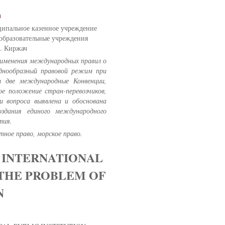
u
ципальное казенное учреждение
образовательные учреждения
. Киржач
именения международных правил о
однообразный правовой режим при
т две международные Конвенции,
ое положение стран-перевозчиков,
и вопроса выявлена и обоснована
здания единого международного
тия.
тное право, морское право.
F INTERNATIONAL
 THE PROBLEM OF
N