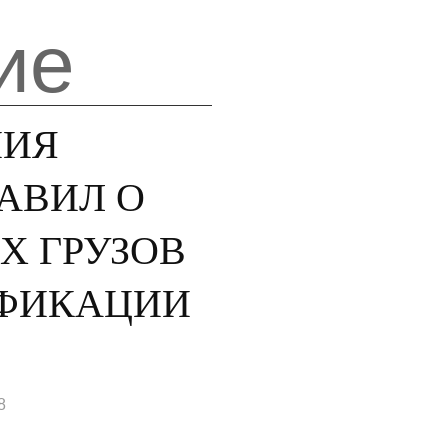
ие
НИЯ
АВИЛ О
Х ГРУЗОВ
ИФИКАЦИИ
8