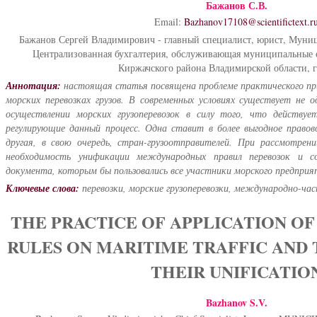
Бажанов С.В.
Email:
Bazhanov17108@scientifictext.r
Бажанов Сергей Владимирович - главный специалист, юрист, Муни
Централизованная бухгалтерия, обслуживающая муниципальные 
Киржачского района Владимирской области, г
Аннотация:
настоящая статья посвящена проблеме практического пр
морских перевозках грузов. В современных условиях существует не 
осуществлении морских грузоперевозок в силу того, что действуе
регулирующие данный процесс. Одна ставит в более выгодное правов
другая, в свою очередь, стран-грузоотправителей. При рассмотрени
необходимость унификации международных правил перевозок и со
документа, которым бы пользовались все участники морского предприя
Ключевые слова:
перевозки, морские грузоперевозки, международно-час
THE PRACTICE OF APPLICATION O
RULES ON MARITIME TRAFFIC AND
THEIR UNIFICATIO
Bazhanov S.V.