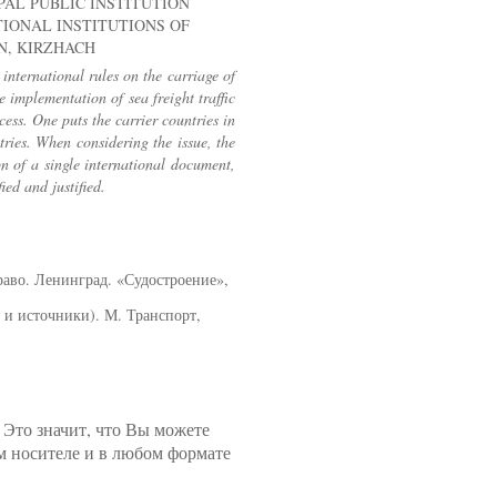
NICIPAL PUBLIC INSTITUTION
IONAL INSTITUTIONS OF
N, KIRZHACH
 international rules on the carriage of
 implementation of sea freight traffic
cess. One puts the carrier countries in
ntries. When considering the issue, the
on of a single international document,
ied and justified.
.
аво. Ленинград. «Судостроение»,
 и источники). М. Транспорт,
 Это значит, что Вы можете
м носителе и в любом формате