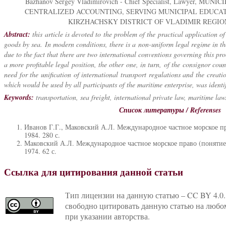
Bazhanov Sergey Vladimirovich - Chief Specialist, Lawyer, MU
CENTRALIZED ACCOUNTING, SERVING MUNICIPAL EDUCAT
KIRZHACHSKY DISTRICT OF VLADIMIR REGIO
Abstract:
this article is devoted to the problem of the practical application of
goods by sea. In modern conditions, there is a non-uniform legal regime in the
due to the fact that there are two international conventions governing this pro
a more profitable legal position, the other one, in turn, of the consignor cou
need for the unification of international transport regulations and the creati
which would be used by all participants of the maritime enterprise, was identif
Keywords:
transportation, sea freight, international private law, maritime law
Список литературы / Referenses
Иванов Г.Г., Маковский А.Л. Международное частное морское пр
1984. 280 с.
Маковский А.Л. Международное частное морское право (понятие
1974. 62 с.
Ссылка для цитирования данной статьи
Тип лицензии на данную статью – CC BY 4.0.
свободно цитировать данную статью на любо
при указании авторства.