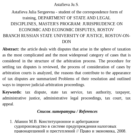
Astafieva Ju.S.
Astafieva Julia Sergeevna - student of the correspondence form of
training, DEPARTMENT OF STATE AND LEGAL
DISCIPLINES, MASTER'S PROGRAM: JURISPRUDENCE ON
ECONOMIC AND ECONOMIC DISPUTES, ROSTOV
BRANCH RUSSIAN STATE UNIVERSITY OF JUSTICE, ROSTOV-ON-
DON
Abstract:
the article deals with disputes that arise in the sphere of taxation
as the most complicated and the most widespread category of cases that is
considered in the structure of the arbitration process. The procedure for
settling tax disputes is reviewed, the process of consideration of cases by
arbitration courts is analyzed, the reasons that contribute to the appearance
of tax disputes are summarized Problems of their resolution and outlined
ways to improve judicial-arbitration proceedings.
Keywords:
tax dispute, state tax service, tax authority, taxpayer,
administrative justice, administrative legal proceedings, tax court, tax
appeal.
Список литературы / References
Абанин М.В. Конституционное и арбитражное
судопроизводство в системе предупреждения налоговых
правонарушений и преступлений // Право и экономика, 2008.