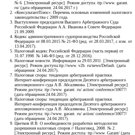
№ 6. [Электронный ресурс]. Режим доступа: ttp://www. garant.
ru/ (дата обращения: 24.04.2017 г.)
«КонсультантПлюс»: Перечень основных изменений налогового
законодательства с 2009 года.
Выступление председателя Высшего Арбитражного Суда
Российской Федерации А.А. Иванова в Совете Федерации
21.09.2009.
Кодекс административного судопроизводства Российской
Федерации от 08.03.2015 № 21-ФЗ (ред. от 28.03.2017, с изм. от
13.04.2017).
Налоговый кодекс Российской Федерации (часть первая) от
31.07.1998. № 146-ФЗ (ред. от 28.12.2016).
Налоговые новости. Информация за 29.03.2011. [Электронный
ресурс]. Режим доступа:ttp://www. v2b. ru/news/Default. (дата
обращения: 24.04.2017).
Налоговые споры: тенденции арбитражной практики.
Интернет-конференция председателя Десятого арбитражного
апелляционного суда А.В. Абсалямова. [Электронный ресурс].
Режим доступа: ttp://www. garant. ru/ action/ conference/10077/
(дата обращения:24.04.2017).
Налоговые споры: тенденции арбитражной практики.
Интернет-конференция председателя Десятого арбитражного
апелляционного суда А.В. Абсалямова. [Электронный ресурс].
Режим доступа: ttp://www. garant. ru/ action/ conference/10077/
(дата обращения: 24.04.2017).
Цветков И.В. О необходимости разработки методологии
разрешения налоговых споров // Налоговед, 2008. № 2.
[Электронный ресурс]. Режим доступа: ttp://www. Garant/ (дата