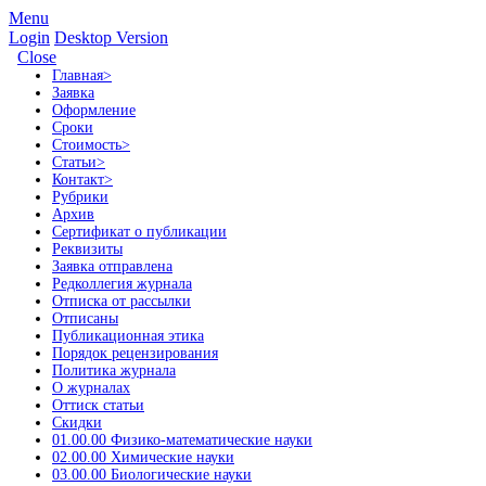
Menu
Login
Desktop Version
Close
Главная
>
Заявка
Оформление
Сроки
Стоимость
>
Статьи
>
Контакт
>
Рубрики
Архив
Сертификат о публикации
Реквизиты
Заявка отправлена
Редколлегия журнала
Отписка от рассылки
Отписаны
Публикационная этика
Порядок рецензирования
Политика журнала
О журналах
Оттиск статьи
Скидки
01.00.00 Физико-математические науки
02.00.00 Химические науки
03.00.00 Биологические науки