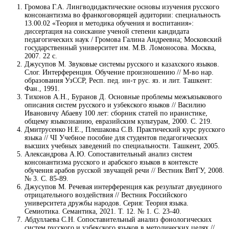
Громова Г.А. Лингводидактические основы изучения русского
консонантизма во франкоговорящей аудитории: специальность
13.00.02 «Теория и методика обучения и воспитания»:
диссертация на соискание ученой степени кандидата
педагогических наук / Громова Галина Андреевна; Московский
государственный университет им. М.В. Ломоносова. Москва,
2007. 22 c.
Джусупов М. Звуковые системы русского и казахского языков.
Слог. Интерференция. Обучение произношению // М-во нар.
образования УзССР, Респ. пед. ин-т рус. яз. и лит. Ташкент:
Фан., 1991.
Тихонов А.Н., Буранов Д. Основные проблемы межъязыкового
описания систем русского и узбекского языков // Василию
Ивановичу Абаеву 100 лет: сборник статей по иранистике,
общему языкознанию, евразийским культурам, 2000. С. 219.
Дмитрусенко Н.Е., Плешакова С.В. Практический курс русского
языка // ЧI Учебное пособие для студентов педагогических
высших учебных заведений по специальности. Ташкент, 2005.
Александрова А.Ю. Сопоставительный анализ систем
консонантизма русского и арабского языков в контексте
обучения арабов русской звучащей речи // Вестник ВятГУ, 2008.
№ 3. С. 85-89.
Джусупов М. Речевая интерференция как результат двуединого
отрицательного воздействия // Вестник Российского
университета дружбы народов. Серия: Теория языка.
Семиотика. Семантика, 2021. Т. 12. № 1. С. 23-40.
Абдуллаева С.Н. Сопоставительный анализ фонологических
систем русского и узбекского языков в методических целях //