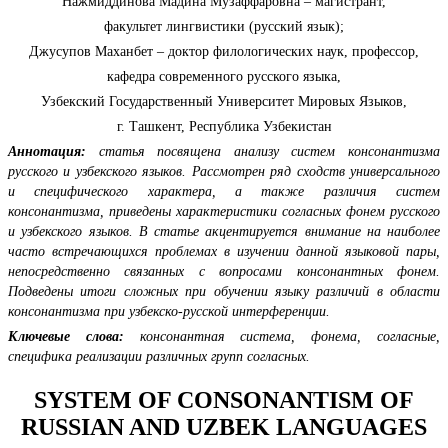
Нажмиддинова Мадина Музаффаровна – магистрант,
факультет лингвистики (русский язык);
Джусупов Маханбет – доктор филологических наук, профессор,
кафедра современного русского языка,
Узбекский Государственный Университет Мировых Языков,
г. Ташкент, Республика Узбекистан
Аннотация:
статья посвящена анализу систем консонантизма
русского и узбекского языков. Рассмотрен ряд сходств универсального
и специфического характера, а также различия систем
консонантизма, приведены характеристики согласных фонем русского
и узбекского языков. В статье акцентируется внимание на наиболее
часто встречающихся проблемах в изучении данной языковой пары,
непосредственно связанных с вопросами консонантных фонем.
Подведены итоги сложных при обучении языку различий в области
консонантизма при узбекско-русской интерференции.
Ключевые слова:
консонантная система, фонема, согласные,
специфика реализации различных групп согласных.
SYSTEM OF CONSONANTISM OF
RUSSIAN AND UZBEK LANGUAGES