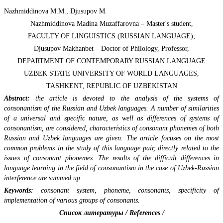
Nazhmiddinova M.M., Djusupov M.
Nazhmiddinova Madina Muzaffarovna – Master's student,
FACULTY OF LINGUISTICS (RUSSIAN LANGUAGE);
Djusupov Makhanbet – Doctor of Philology, Professor,
DEPARTMENT OF CONTEMPORARY RUSSIAN LANGUAGE
UZBEK STATE UNIVERSITY OF WORLD LANGUAGES,
TASHKENT, REPUBLIC OF UZBEKISTAN
Abstract
:
the article is devoted to the analysis of the systems of
consonantism of the Russian and Uzbek languages. A number of similarities
of a universal and specific nature, as well as differences of systems of
consonantism, are considered, characteristics of consonant phonemes of both
Russian and Uzbek languages are given. The article focuses on the most
common problems in the study of this language pair, directly related to the
issues of consonant phonemes. The results of the difficult differences in
language learning in the field of consonantism in the case of Uzbek-Russian
interference are summed up.
Keywords
:
consonant system, phoneme, consonants, specificity of
implementation of various groups of consonants.
Список литературы / References /