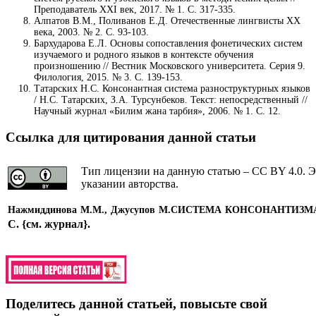
Преподаватель ХХI век, 2017. № 1. С. 317-335.
Алпатов В.М., Поливанов Е.Д. Отечественные лингвисты XX
века, 2003. № 2. С. 93-103.
Бархударова Е.Л. Основы сопоставления фонетических систем
изучаемого и родного языков в контексте обучения
произношению // Вестник Московского университета. Серия 9.
Филология, 2015. № 3. С. 139-153.
Татарских Н.С. Консонантная система разноструктурных языков
/ Н.С. Татарских, З.A. Турсунбеков. Текст: непосредственный //
Научный журнал «Билим жана тарбия», 2006. № 1. С. 12.
Ссылка для цитирования данной статьи
Тип лицензии на данную статью – CC BY 4.0. Э
указании авторства.
Нажмиддинова М.М., Джусупов М.
СИСТЕМА КОНСОНАНТИЗМА
С.
{см. журнал}
.
Поделитесь данной статьей, повысьте свой