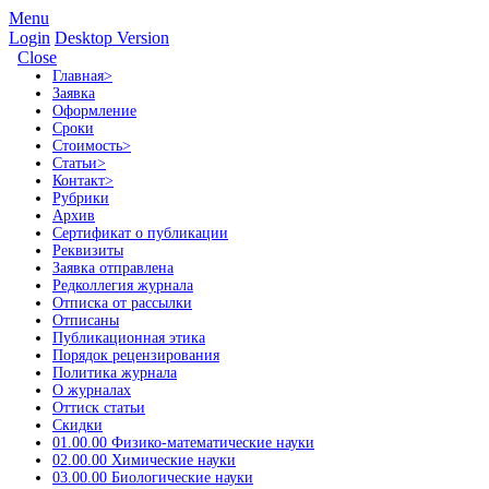
Menu
Login
Desktop Version
Close
Главная
>
Заявка
Оформление
Сроки
Стоимость
>
Статьи
>
Контакт
>
Рубрики
Архив
Сертификат о публикации
Реквизиты
Заявка отправлена
Редколлегия журнала
Отписка от рассылки
Отписаны
Публикационная этика
Порядок рецензирования
Политика журнала
О журналах
Оттиск статьи
Скидки
01.00.00 Физико-математические науки
02.00.00 Химические науки
03.00.00 Биологические науки