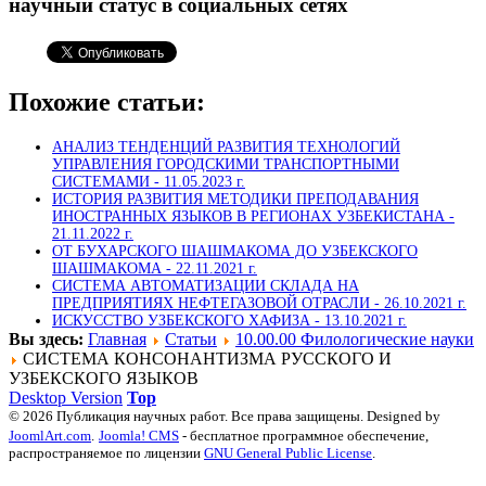
научный статус в социальных сетях
Похожие статьи:
АНАЛИЗ ТЕНДЕНЦИЙ РАЗВИТИЯ ТЕХНОЛОГИЙ
УПРАВЛЕНИЯ ГОРОДСКИМИ ТРАНСПОРТНЫМИ
СИСТЕМАМИ -
11.05.2023 г.
ИСТОРИЯ РАЗВИТИЯ МЕТОДИКИ ПРЕПОДАВАНИЯ
ИНОСТРАННЫХ ЯЗЫКОВ В РЕГИОНАХ УЗБЕКИСТАНА -
21.11.2022 г.
ОТ БУХАРСКОГО ШАШМАКОМА ДО УЗБЕКСКОГО
ШАШМАКОМА -
22.11.2021 г.
СИСТЕМА АВТОМАТИЗАЦИИ СКЛАДА НА
ПРЕДПРИЯТИЯХ НЕФТЕГАЗОВОЙ ОТРАСЛИ -
26.10.2021 г.
ИСКУССТВО УЗБЕКСКОГО ХАФИЗА -
13.10.2021 г.
Вы здесь:
Главная
Статьи
10.00.00 Филологические науки
СИСТЕМА КОНСОНАНТИЗМА РУССКОГО И
УЗБЕКСКОГО ЯЗЫКОВ
Desktop Version
Top
© 2026 Публикация научных работ. Все права защищены. Designed by
JoomlArt.com
.
Joomla! CMS
- бесплатное программное обеспечение,
распространяемое по лицензии
GNU General Public License
.