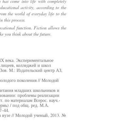
h has come into life with completely
educational activity, according to the
rom the world of everyday life to the
n this process.
ucational function. Fiction allows the
ke you think about the future.
IX века. Экспериментальное
 лицеев, колледжей и школ
Зов. М.: Издательский центр АЗ,
молодого поколения // Молодой
питания младших школьников и
азовании: проблемы реализации
т. по материалам Всерос. науч.-
ермь) / под общ. ред. М.А.
7–44.
в вузе // Молодой ученый, 2013. №