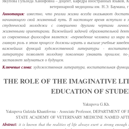
Якупова Гульзида Ханифовна – доцент, кафедра иностранных языков, К
ветеринарной медицины им. Н.Э. Баумана, г
Аннотация:
известно, что реалии жизни всегда оказывают достаточ
начинающего свой жизненный путь. В настоящее время вступило в ж
студенческой молодежи с совершенно другими чертами личнос
жизненными ориентирами. Важнейшей задачей образовательной деят
из современных философов является: «переведение человека из мира п
главную роль в этом процессе должны играть и высшие учебные заведе
важнейших функций художественной литературы - воспитател
литература позволяет молодому поколению узнавать прошлое, по
заставляет задуматься о будущем.
Ключевые слова:
художественная литература, воспитательная функци
THE ROLE OF THE IMAGINATIVE LI
EDUCATION OF STUDE
Yakupova G.Kh.
Yakupova Gulzida Khanifovna - Associate Professor, DEPARTMEN
STATE ACADEMY OF VETERINARY MEDICINE NAMED AFTE
Abstract:
it is known that the realities of life always exert a strong enough