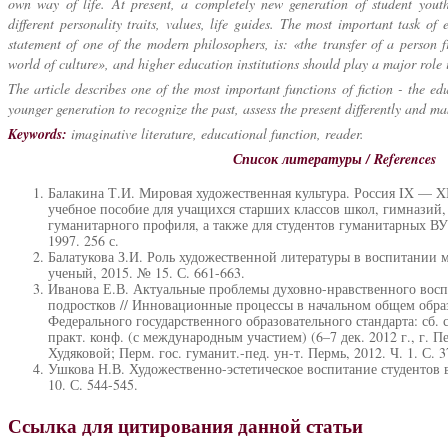
own way of life. At present, a completely new generation of student yout
different personality traits, values, life guides. The most important task of 
statement of one of the modern philosophers, is: «the transfer of a person f
world of culture», and higher education institutions should play a major role i
The article describes one of the most important functions of fiction - the ed
younger generation to recognize the past, assess the present differently and ma
Keywords:
imaginative literature, educational function, reader.
Список литературы / References
Балакина Т.И. Мировая художественная культура. Россия IX — X
учебное пособие для учащихся старших классов школ, гимназий,
гуманитарного профиля, а также для студентов гуманитарных ВУ
1997. 256 с.
Балатукова З.И. Роль художественной литературы в воспитании 
ученый, 2015. № 15. С. 661-663.
Иванова Е.В. Актуальные проблемы духовно-нравственного вос
подростков // Инновационные процессы в начальном общем обр
Федерального государственного образовательного стандарта: сб. с
практ. конф. (с международным участием) (6–7 дек. 2012 г., г. П
Худяковой; Перм. гос. гуманит.-пед. ун-т. Пермь, 2012. Ч. 1. С. 3
Ушкова Н.В. Художественно-эстетическое воспитание студентов 
10. С. 544-545.
Ссылка для цитирования данной статьи