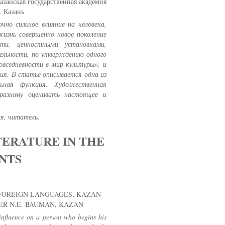
азанская государственная академия
. Казань
но сильное влияние на человека,
изнь совершенно новое поколение
ти, ценностными установками,
ельности, по утверждению одного
овседневности в мир культуры», и
ния. В статье описывается одна из
ьная функция. Художественная
-разному оценивать настоящее и
я, читатель.
TERATURE IN THE
NTS
T OF FOREIGN LANGUAGES, KAZAN
R N.E. BAUMAN, KAZAN
 influence on a person who begins his