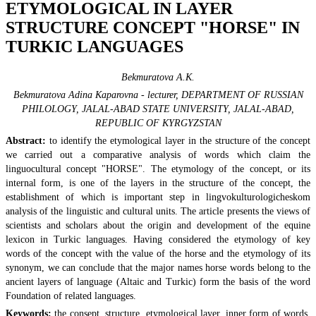
ETYMOLOGICAL IN LAYER
STRUCTURE CONCEPT "HORSE" IN
TURKIC LANGUAGES
Bekmuratova A.K.
Bekmuratova Adina Kaparovna - lecturer, DEPARTMENT OF RUSSIAN
PHILOLOGY, JALAL-ABAD STATE UNIVERSITY, JALAL-ABAD,
REPUBLIC OF KYRGYZSTAN
Abstract:
to identify the etymological layer in the structure of the concept
we carried out a comparative analysis of words which claim the
linguocultural concept "HORSE". The etymology of the concept, or its
internal form, is one of the layers in the structure of the concept, the
establishment of which is important step in lingvokulturologicheskom
analysis of the linguistic and cultural units. The article presents the views of
scientists and scholars about the origin and development of the equine
lexicon in Turkic languages. Having considered the etymology of key
words of the concept with the value of the horse and the etymology of its
synonym, we can conclude that the major names horse words belong to the
ancient layers of language (Altaic and Turkic) form the basis of the word
Foundation of related languages.
Keywords:
the consept, structure, etymological layer, inner form of words,