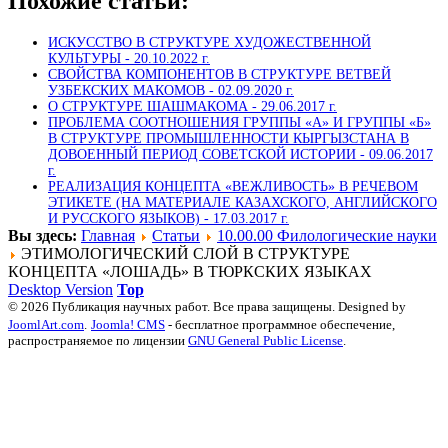
Похожие статьи:
ИСКУССТВО В СТРУКТУРЕ ХУДОЖЕСТВЕННОЙ
КУЛЬТУРЫ -
20.10.2022 г.
СВОЙСТВА КОМПОНЕНТОВ В СТРУКТУРЕ ВЕТВЕЙ
УЗБЕКСКИХ МАКОМОВ -
02.09.2020 г.
О СТРУКТУРЕ ШАШМАКОМА -
29.06.2017 г.
ПРОБЛЕМА СООТНОШЕНИЯ ГРУППЫ «А» И ГРУППЫ «Б»
В СТРУКТУРЕ ПРОМЫШЛЕННОСТИ КЫРГЫЗСТАНА В
ДОВОЕННЫЙ ПЕРИОД СОВЕТСКОЙ ИСТОРИИ -
09.06.2017
г.
РЕАЛИЗАЦИЯ КОНЦЕПТА «ВЕЖЛИВОСТЬ» В РЕЧЕВОМ
ЭТИКЕТЕ (НА МАТЕРИАЛЕ КАЗАХСКОГО, АНГЛИЙСКОГО
И РУССКОГО ЯЗЫКОВ) -
17.03.2017 г.
Вы здесь:
Главная
Статьи
10.00.00 Филологические науки
ЭТИМОЛОГИЧЕСКИЙ СЛОЙ В СТРУКТУРЕ
КОНЦЕПТА «ЛОШАДЬ» В ТЮРКСКИХ ЯЗЫКАХ
Desktop Version
Top
© 2026 Публикация научных работ. Все права защищены. Designed by
JoomlArt.com
.
Joomla! CMS
- бесплатное программное обеспечение,
распространяемое по лицензии
GNU General Public License
.