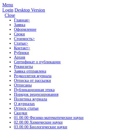
Menu
Login
Desktop Version
Close
Главная
>
Заявка
Оформление
Сроки
Стоимость
>
Статьи
>
Контакт
>
Рубрики
Архив
Сертификат о публикации
Реквизиты
Заявка отправлена
Редколлегия журнала
Отписка от рассылки
Отписаны
Публикационная этика
Порядок рецензирования
Политика журнала
О журналах
Оттиск статьи
Скидки
01.00.00 Физико-математические науки
02.00.00 Химические науки
03.00.00 Биологические науки