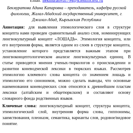
Email:
Bekmuratova1794@scientifictext.ru
Бекмуратова Адина Капаровна – преподаватель, кафедра русской
филологии, Жалал-Абадский государственный университет, г.
Джалал-Абад, Кыргызская Республика
Аннотация:
для выявления этимологического слоя в структуре
концепта нами проведен сравнительный анализ слов, номинирующих
лингвокультурный концепт «ЛОШАДЬ». Этимология концепта, или
его внутренняя форма, является одним из слоев в структуре концепта,
установление которого представляется важным этапом при
лингвоконцептологическом анализе лингвокультурных единиц. В
статье приводятся мнения ученых-тюркологов о происхождении и
развитии коневодческой лексики в тюркских языках. Рассмотрев
этимологию ключевого слова концепта со значением лошадь и
этимологию его синонимов, можно сделать выводы, что основные
наименования коневодческих слов относятся к древнейшим пластам
лексики (алтайским и общетюркским) и составляют основу
словарного фонда родственных языков.
Ключевые слова:
лингвокультурный концепт, структура концепта,
этимологический слой, внутренняя форма слова, гиппонимы,
заимствования, плеоназм, семантика, варианты слов, родовое/видовое
понятие.