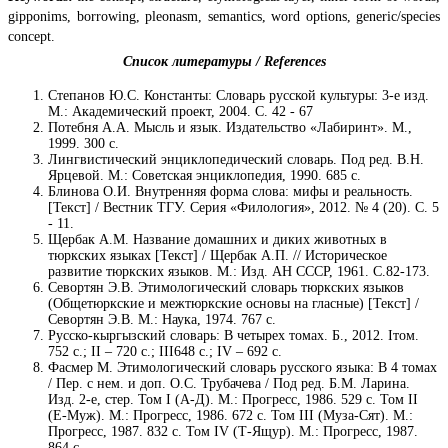
gipponims, borrowing, pleonasm, semantics, word options, generic/species
concept.
Список литературы / References
Степанов Ю.С. Константы: Словарь русской культуры: 3-е изд.
М.: Академический проект, 2004. С. 42 - 67
Потебня А.А. Мысль и язык. Издательство «Лабиринт». М.,
1999. 300 с.
Лингвистический энциклопедический словарь. Под ред. В.Н.
Ярцевой. М.: Советская энциклопедия, 1990. 685 с.
Блинова О.И. Внутренняя форма слова: мифы и реальность.
[Текст] / Вестник ТГУ. Серия «Филология», 2012. № 4 (20). С. 5
- 11.
Щербак А.М. Название домашних и диких животных в
тюркских языках [Текст] / Щербак А.П. // Историческое
развитие тюркских языков. М.: Изд. АН СССР, 1961. С.82-173.
Севортян Э.В. Этимологический словарь тюркских языков
(Общетюркские и межтюркские основы на гласные) [Текст] /
Севортян Э.В. М.: Наука, 1974. 767 с.
Русско-кыргызский словарь: В четырех томах. Б., 2012. Iтом.
752 с.; II – 720 с.; III648 с.; IV – 692 с.
Фасмер М. Этимологический словарь русского языка: В 4 томах
/ Пер. с нем. и доп. О.С. Трубачева / Под ред. Б.М. Ларина.
Изд. 2-е, стер. Том I (А-Д). М.: Прогресс, 1986. 529 с. Том II
(Е-Муж). М.: Прогресс, 1986. 672 с. Том III (Муза-Сят). М.:
Прогресс, 1987. 832 с. Том IV (Т-Ящур). М.: Прогресс, 1987.
864 с.