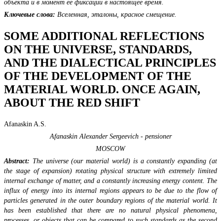
объекта и в момент её фиксации в настоящее время.
Ключевые слова:
Вселенная, эталоны, красное смещение.
SOME ADDITIONAL REFLECTIONS
ON THE UNIVERSE, STANDARDS,
AND THE DIALECTICAL PRINCIPLES
OF THE DEVELOPMENT OF THE
MATERIAL WORLD. ONCE AGAIN,
ABOUT THE RED SHIFT
Afanaskin A.S.
Afanaskin Alexander Sergeevich - pensioner
MOSCOW
Abstract:
The universe (our material world) is a constantly expanding (at
the stage of expansion) rotating physical structure with extremely limited
internal exchange of matter, and a constantly increasing energy content. The
influx of energy into its internal regions appears to be due to the flow of
particles generated in the outer boundary regions of the material world. It
has been established that there are no natural physical phenomena,
processes, or objects that can be compared to such standards as the second