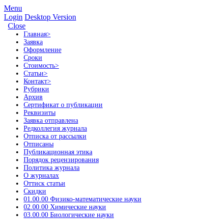
Menu
Login
Desktop Version
Close
Главная
>
Заявка
Оформление
Сроки
Стоимость
>
Статьи
>
Контакт
>
Рубрики
Архив
Сертификат о публикации
Реквизиты
Заявка отправлена
Редколлегия журнала
Отписка от рассылки
Отписаны
Публикационная этика
Порядок рецензирования
Политика журнала
О журналах
Оттиск статьи
Скидки
01.00.00 Физико-математические науки
02.00.00 Химические науки
03.00.00 Биологические науки