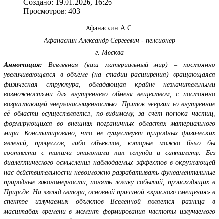
Создано: 19.01.2026, 16:26
Просмотров: 403
Афанаскин А.С.
Афанаскин Александр Сергеевич
- пенсионер
г. Москва
Аннотация:
Вселенная (наш материальный мир) – постоянно
увеличивающаяся в объёме (на стадии расширения) вращающаяся
физическая структура, обладающая крайне незначительными
возможностями для внутреннего обмена веществом, с постоянно
возрастающей энергонасыщенностью. Приток энергии во внутренние
её области осуществляется, по-видимому, за счёт потока частиц,
формирующихся во внешних пограничных областях материального
мира. Констатировано, что не существует природных физических
явлений, процессов, либо объектов, которые можно было бы
соотнести с такими эталонами как секунда и сантиметр. Без
диалектического осмысления наблюдаемых эффектов в окружающей
нас действительности невозможно разрабатывать фундаментальные
природные закономерности, понять логику событий, происходящих в
Природе. На взгляд автора, основной причиной «красного смещения» в
спектре излучаемых объектов Вселенной является разница в
масштабах времени в момент формирования частоты излучаемого