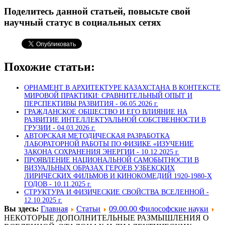
Поделитесь данной статьей, повысьте свой
научный статус в социальных сетях
Похожие статьи:
ОРНАМЕНТ В АРХИТЕКТУРЕ КАЗАХСТАНА В КОНТЕКСТЕ
МИРОВОЙ ПРАКТИКИ: СРАВНИТЕЛЬНЫЙ ОПЫТ И
ПЕРСПЕКТИВЫ РАЗВИТИЯ -
06.05.2026 г.
ГРАЖДАНСКОЕ ОБЩЕСТВО И ЕГО ВЛИЯНИЕ НА
РАЗВИТИЕ ИНТЕЛЛЕКТУАЛЬНОЙ СОБСТВЕННОСТИ В
ГРУЗИИ -
04.03.2026 г.
АВТОРСКАЯ МЕТОДИЧЕСКАЯ РАЗРАБОТКА
ЛАБОРАТОРНОЙ РАБОТЫ ПО ФИЗИКЕ «ИЗУЧЕНИЕ
ЗАКОНА СОХРАНЕНИЯ ЭНЕРГИИ -
10.12.2025 г.
ПРОЯВЛЕНИЕ НАЦИОНАЛЬНОЙ САМОБЫТНОСТИ В
ВИЗУАЛЬНЫХ ОБРАЗАХ ГЕРОЕВ УЗБЕКСКИХ
ЛИРИЧЕСКИХ ФИЛЬМОВ И КИНОКОМЕДИЙ 1920-1980-Х
ГОДОВ -
10.11.2025 г.
СТРУКТУРА И ФИЗИЧЕСКИЕ СВОЙСТВА ВСЕЛЕННОЙ -
12.10.2025 г.
Вы здесь:
Главная
Статьи
09.00.00 Философские науки
НЕКОТОРЫЕ ДОПОЛНИТЕЛЬНЫЕ РАЗМЫШЛЕНИЯ О