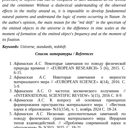
and the centimeter. Without a dialectical understanding of the observed
effects in the reality around us, it is impossible to develop fundamental
natural patterns and understand the logic of events occurring in Nature. In
the author's opinion, the main reason for the "red shift" in the spectrum of
the emitted objects in the universe is the difference in time scales at the
moment of formation of the emitted object's frequency and at the moment of
its fixation.
Keywords
:
Universe
,
standards
,
redshift
.
Список литературы / References
Афанаскин А.С.
Некоторые замечания по поводу физической
природы времени // «EUROPEAN RESEARCH» 5 (6), 2015. С.
6-15.
Афанаскин А.С.
Некоторые замечания о мерности
материального мира // «EUROPEAN SCIENCE» 4(14), 2016. С.
5-9.
Афанаскин А.С. О частотах космического излучения. //
«INTERNATIONAL SCIENTIFIC REVIEW» 5(15), 2016 С. 8-9.
Афанаскин А.С.
К вопросу об основных принципах
формирования пространства материального мира. / «Вестник
науки и образования» №11(154), ч. 1, ноябрь 2024 С. 18-24.
Афанаскин А.С.
Несколько дополнительных замечаний по
поводу физических границ материального мира. Иерархия
типов взаимодействий. // «Проблемы современной науки и
образования» № 3(202), 2025, С. 18-21.