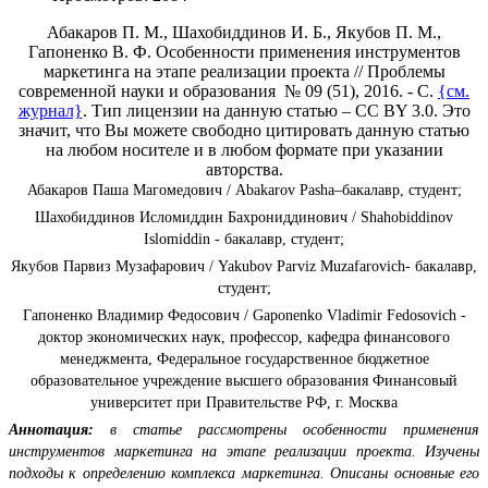
Абакаров П. М., Шахобиддинов И. Б., Якубов П. М.,
Гапоненко В. Ф. Особенности применения инструментов
маркетинга на этапе реализации проекта // Проблемы
современной науки и образования № 09 (51), 2016. - С.
{см.
журнал}
. Тип лицензии на данную статью – CC BY 3.0. Это
значит, что Вы можете свободно цитировать данную статью
на любом носителе и в любом формате при указании
авторства.
Абакаров Паша Магомедович / Abakarov Pasha–бакалавр, студент;
Шахобиддинов Исломиддин Бахрониддинович / Shahobiddinov
Islomiddin - бакалавр, студент;
Якубов Парвиз Музафарович / Yakubov Parviz Muzafarovich- бакалавр,
студент;
Гапоненко Владимир Федосович / Gaponenko Vladimir Fedosovich -
доктор экономических наук, профессор, кафедра финансового
менеджмента, Федеральное государственное бюджетное
образовательное учреждение высшего образования Финансовый
университет при Правительстве РФ, г. Москва
Аннотация:
в статье рассмотрены особенности применения
инструментов маркетинга на этапе реализации проекта. Изучены
подходы к определению комплекса маркетинга. Описаны основные его