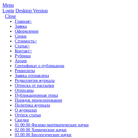
Menu
Login
Desktop Version
Close
Главная
>
Заявка
Оформление
Сроки
Стоимость
>
Статьи
>
Контакт
>
Рубрики
Архив
Сертификат о публикации
Реквизиты
Заявка отправлена
Редколлегия журнала
Отписка от рассылки
Отписаны
Публикационная этика
Порядок рецензирования
Политика журнала
О журналах
Оттиск статьи
Скидки
01.00.00 Физико-математические науки
02.00.00 Химические науки
03.00.00 Биологические науки