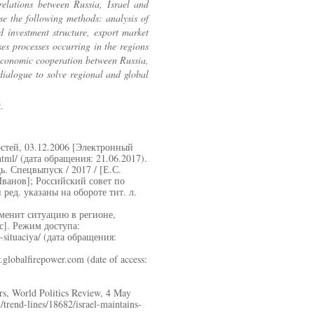
relations between Russia, Israel and
use the following methods: analysis of
d investment structure, export market
sses processes occurring in the regions
 economic cooperation between Russia,
 dialogue to solve regional and global
.
стей, 03.12.2006 [Электронный
tml/ (дата обращения: 21.06.2017).
. Спецвыпуск / 2017 / [Е.С.
 Иванов]; Российский совет по
ед. указаны на обороте тит. л.
менит ситуацию в регионе,
с]. Режим доступа:
ya-situaciya/ (дата обращения:
.globalfirepower.com (date of access:
rs, World Politics Review, 4 May
trend-lines/18682/israel-maintains-