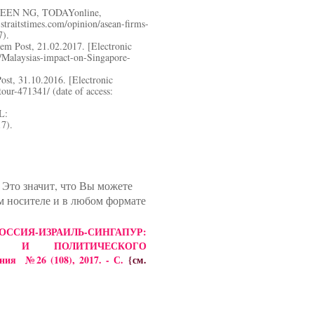
 EILEEN NG, TODAYonline,
raitstimes.com/opinion/asean-firms-
7).
em Post, 21.02.2017. [Electronic
y/Malaysias-impact-on-Singapore-
ost, 31.10.2016. [Electronic
tour-471341/ (date of access:
L:
17).
 Это значит, что Вы можете
м носителе и в любом формате
СИЯ-ИЗРАИЛЬ-СИНГАПУР:
ГО И ПОЛИТИЧЕСКОГО
ия №26 (108), 2017. - С.
{см.