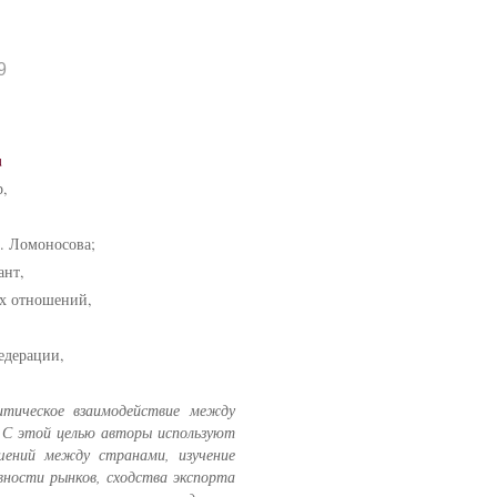
9
u
,
. Ломоносова;
ант,
ых отношений,
едерации,
итическое взаимодействие между
. С этой целью авторы используют
шений между странами, изучение
ности рынков, сходства экспорта