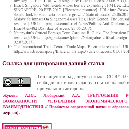
low-key-but-robust-ties-with-singapore/ (date of access: 25.06.2017).
Israel, Singapore ‘old friends whose ties are expanding’: PM Lee,
SINGAPORE, 20 FEB 2017. [Electronic resource]. URL: http://www.st
should-look-to-south-asia-for-more-growth/ (date of access: 25.06.201
Malaysia’s Impact On Singapore-Israel Ties, Herb Keinon, The Jerusal
resource]. URL: http://jpost.com/Israel-News/Politics-And-Diplomac
Israel-ties-482135/ (date of access: 25.06.2017).
Netanyahu’s Critical Foreign Tour, Caroline B. Glick, The Jerusalem P
resource]. URL: http://jpost.com/Opinion/Netanyahus-critical-foreign-
02.07.2017).
The International Trade Centre: Trade Map. [Electronic resource]. UR
http://www.trademap.org/Bilateral_TS.aspx/ (date of access: 01.07.20
Ссылка для цитирования данной статьи
Тип лицензии на данную статью – CC BY 4.0.
свободно цитировать данную статью на любо
при указании авторства.
Жукова А.Ю., Любарский А.А. ТРЕУГОЛЬНИК РОС
ВОЗМОЖНОСТИ УГЛУБЛЕНИЯ ЭКОНОМИЧЕСКО
ВЗАИМОДЕЙСТВИЯ // Проблемы современной науки и образован
журнал}
.