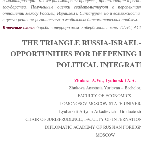
и милитаризации. Также рассмотрены процессы, происходящие в реги
государства. Полученные оценки свидетельствуют о перспектив
отношений между Россией, Израилем и Сингапуром, но и возможности 
с целью решения региональных и глобальных дипломатических проблем.
Ключевые слова:
борьба с терроризмом, кибербезопасность, ЕАЭС, А
THE TRIANGLE RUSSIA-ISRAEL
OPPORTUNITIES FOR DEEPENING
POLITICAL INTEGRAT
Zhukova A.Yu., Lyubarskii A.A.
Zhukova Anastasia Yurievna – Bachelor
FACULTY OF ECONOMICS,
LOMONOSOV MOSCOW STATE UNIVERS
Lyubarskii Artyom Arkadievich - Graduate st
CHAIR OF JURISPRUDENCE, FACULTY OF INTERNATIO
DIPLOMATIC ACADEMY OF RUSSIAN FOREIGN
MOSCOW