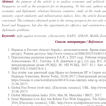
Abstract:
the purpose of the article is to analyze economic and political 
Singapore, as well as the prospects for its deepening. To this end, authors 
economic and diplomatic relations between countries, study of the trade an
intensity, export similarity and militarization indices. Also, the article discu
concerned. The estimates obtained point to the strong prospects for not only
Israel and Singapore, but also the opportunity for effective and constructive
diplomatic problems.
Keywords:
fight against terrorism, cybersecurity, EAEU, ASEAN, Middle East
Список литературы / References
Израиль и Россию сблизит борьба с антисемитизмом, Время ново
ресурс]. Режим доступа: http://www.vremya.ru/2006/203/5/164813.h
Перспективы развития проекта ЕАЭС к 2025 году. Рабочая тетрадь
Алексеенкова, И.С. Глотова, А.В. Девятков и др.]; [гл. ред. И.С.
международным делам (РСМД). М.: НП РСМД, 2017. 92 с. Авт. и р
ISBN 978-5-9500378-0-1.
Ход огнём: как ракетный удар Ирана по боевикам ИГ в Сирии из
Надежда Алексеева, Russia Today, 20.06.2017 [Электронный ресур
https://russian.rt.com/world/article/401474-iran-raketniy-udar-ig-siri
21.06.2017).
Global Fire Power [web-site]. [Electronic resource]. URL: http://www
25.06.2017).
Global Militarization Index 2016, Max M. Mutschler / BICC, 2017.
Israel Maintains Low-Key but Robust Ties With Singapore, The Edito
2016 [Electronic resource]. URL: http://www.worldpoliticsreview.com/