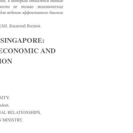
онах, к которым относятся данные
ности не только экономических
для ведения эффективного диалога
СЕАН, Ближний Восток.
-SINGAPORE:
 ECONOMIC AND
ION
,
ITY;
udent,
NAL RELATIONSHIPS,
 MINISTRY,