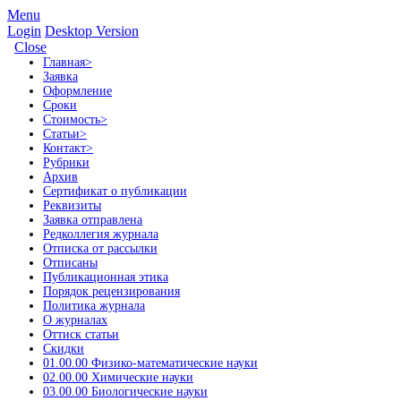
Menu
Login
Desktop Version
Close
Главная
>
Заявка
Оформление
Сроки
Стоимость
>
Статьи
>
Контакт
>
Рубрики
Архив
Сертификат о публикации
Реквизиты
Заявка отправлена
Редколлегия журнала
Отписка от рассылки
Отписаны
Публикационная этика
Порядок рецензирования
Политика журнала
О журналах
Оттиск статьи
Скидки
01.00.00 Физико-математические науки
02.00.00 Химические науки
03.00.00 Биологические науки