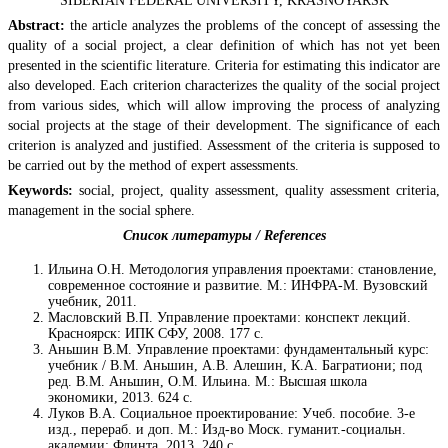
SIBERIAN FEDERAL UNIVERSITY, KRASNOYARSK
Abstract:
the article analyzes the problems of the concept of assessing the
quality of a social project, a clear definition of which has not yet been
presented in the scientific literature. Criteria for estimating this indicator are
also developed. Each criterion characterizes the quality of the social project
from various sides, which will allow improving the process of analyzing
social projects at the stage of their development. The significance of each
criterion is analyzed and justified. Assessment of the criteria is supposed to
be carried out by the method of expert assessments.
Keywords:
social, project, quality assessment, quality assessment criteria,
management in the social sphere.
Список литературы / References
Ильина О.Н. Методология управления проектами: становление,
современное состояние и развитие. М.: ИНФРА-М. Вузовский
учебник, 2011.
Масловский В.П. Управление проектами: конспект лекций.
Красноярск: ИПК СФУ, 2008. 177 с.
Аньшин В.М. Управление проектами: фундаментальный курс:
учебник / В.М. Аньшин, А.В. Алешин, К.А. Багратиони; под
ред. В.М. Аньшин, О.М. Ильина. М.: Высшая школа
экономики, 2013. 624 с.
Луков В.A. Социaльное проектировaние: Учеб. пособие. 3-е
изд., перерaб. и доп. М.: Изд-во Моск. гумaнит.-социaльн.
aкaдемии: Флинтa, 2013. 240 с.