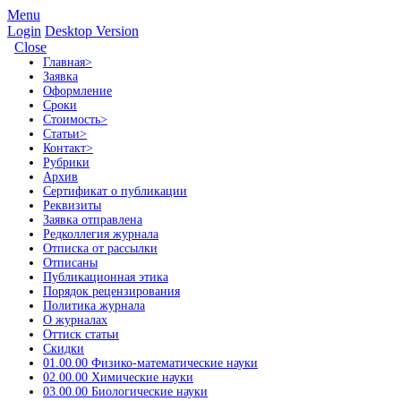
Menu
Login
Desktop Version
Close
Главная
>
Заявка
Оформление
Сроки
Стоимость
>
Статьи
>
Контакт
>
Рубрики
Архив
Сертификат о публикации
Реквизиты
Заявка отправлена
Редколлегия журнала
Отписка от рассылки
Отписаны
Публикационная этика
Порядок рецензирования
Политика журнала
О журналах
Оттиск статьи
Скидки
01.00.00 Физико-математические науки
02.00.00 Химические науки
03.00.00 Биологические науки