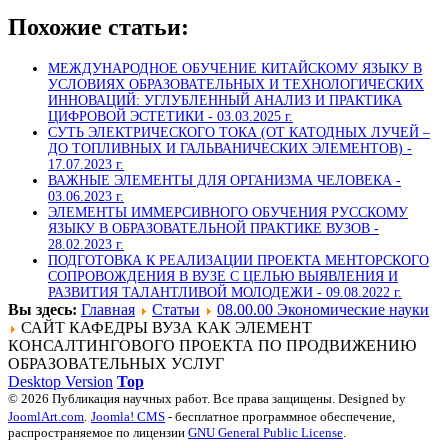
Похожие статьи:
МЕЖДУНАРОДНОЕ ОБУЧЕНИЕ КИТАЙСКОМУ ЯЗЫКУ В
УСЛОВИЯХ ОБРАЗОВАТЕЛЬНЫХ И ТЕХНОЛОГИЧЕСКИХ
ИННОВАЦИЙ: УГЛУБЛЕННЫЙ АНАЛИЗ И ПРАКТИКА
ЦИФРОВОЙ ЭСТЕТИКИ -
03.03.2025 г.
СУТЬ ЭЛЕКТРИЧЕСКОГО ТОКА (ОТ КАТОДНЫХ ЛУЧЕЙ –
ДО ТОПЛИВНЫХ И ГАЛЬВАНИЧЕСКИХ ЭЛЕМЕНТОВ) -
17.07.2023 г.
ВАЖНЫЕ ЭЛЕМЕНТЫ ДЛЯ ОРГАНИЗМА ЧЕЛОВЕКА -
03.06.2023 г.
ЭЛЕМЕНТЫ ИММЕРСИВНОГО ОБУЧЕНИЯ РУССКОМУ
ЯЗЫКУ В ОБРАЗОВАТЕЛЬНОЙ ПРАКТИКЕ ВУЗОВ -
28.02.2023 г.
ПОДГОТОВКА К РЕАЛИЗАЦИИ ПРОЕКТА МЕНТОРСКОГО
СОПРОВОЖДЕНИЯ В ВУЗЕ С ЦЕЛЬЮ ВЫЯВЛЕНИЯ И
РАЗВИТИЯ ТАЛАНТЛИВОЙ МОЛОДЕЖИ -
09.08.2022 г.
Вы здесь:
Главная
Статьи
08.00.00 Экономические науки
САЙТ КАФЕДРЫ ВУЗА КАК ЭЛЕМЕНТ
КОНСАЛТИНГОВОГО ПРОЕКТА ПО ПРОДВИЖЕНИЮ
ОБРАЗОВАТЕЛЬНЫХ УСЛУГ
Desktop Version
Top
© 2026 Публикация научных работ. Все права защищены. Designed by
JoomlArt.com
.
Joomla! CMS
- бесплатное программное обеспечение,
распространяемое по лицензии
GNU General Public License
.