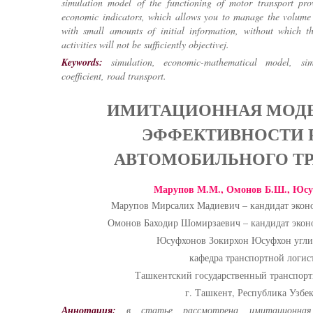
simulation model of the functioning of motor transport pr
economic indicators, which allows you to manage the volume 
with small amounts of initial information, without which t
activities will not be sufficiently objectivej.
Keywords:
simulation, economic-mathematical model, sim
coefficient, road transport.
ИМИТАЦИОННАЯ МОДЕ
ЭФФЕКТИВНОСТИ 
АВТОМОБИЛЬНОГО Т
Марупов М.М., Омонов Б.Ш., Юсу
Марупов Мирсалих Мадиевич – кандидат эконо
Омонов Баходир Шомирзаевич – кандидат эконо
Юсуфхонов Зокирхон Юсуфхон угли 
кафедра транспортной логис
Ташкентский государственный транспорт
г. Ташкент, Республика Узбе
Аннотация:
в статье рассмотрена имитационная 