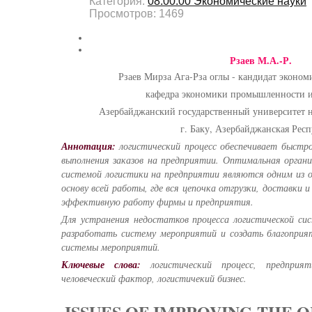
Категория:
08.00.00 Экономические науки
Просмотров: 1469
Рзаев М.А.-Р.
Рзаев Мирза Ага-Рза оглы - кандидат эконом
кафедра экономики промышленности и
Азербайджанский государственный университет 
г. Баку, Азербайджанская Рес
Аннотация
:
логистический процесс обеспечивает быстро
выполнения заказов на предприятии. Оптимальная орган
системой логистики на предприятии являются одним из 
основу всей работы, где вся цепочка отгрузки, доставки 
эффективную работу фирмы и предприятия.
Для устранения недостатков процесса логистической си
разработать систему мероприятий и создать благоприят
системы мероприятий.
Ключевые слова:
логистический процесс, предприят
человеческий фактор, логистичекий бизнес.
ISSUES OF IMPROVING THE 