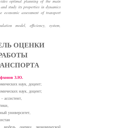
ovides optimal planning of the main
and study its properties in dynamics
he economic assessment of transport
ulation model, efficiency, system,
ЛЬ ОЦЕНКИ
РАБОТЫ
РАНСПОРТА
фхонов З.Ю.
мических наук, доцент;
мических наук, доцент;
– ассистент,
тики,
ный университет,
кистан
модель оценки экономической