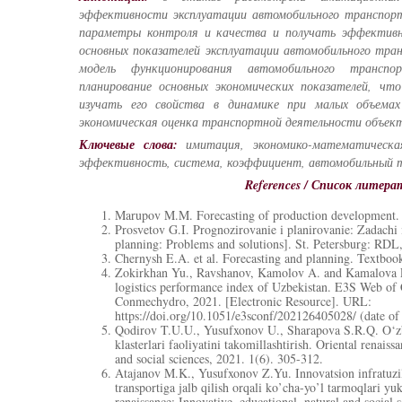
эффективности эксплуатации автомобильного транспор
параметры контроля и качества и получать эффективн
основных показателей эксплуатации автомобильного тра
модель функционирования автомобильного транспо
планирование основных экономических показателей, чт
изучать его свойства в динамике при малых объемах
экономическая оценка транспортной деятельности объек
Ключевые слова:
имитация, экономико-математическа
эффективность, система, коэффициент, автомобильный 
References / Список литер
Marupov M.M. Forecasting of production development. 
Prosvetov G.I. Prognozirovanie i planirovanie: Zadachi 
planning: Problems and solutions]. St. Petersburg: RDL
Chernysh E.A. et al. Forecasting and planning. Textbo
Zokirkhan Yu., Ravshanov, Kamolov A. and Kamalova E.
logistics performance index of Uzbekistan. E3S Web of
Conmechydro, 2021. [Electronic Resource]. URL:
https://doi.org/10.1051/e3sconf/202126405028/ (date of 
Qodirov T.U.U., Yusufxonov U., Sharapova S.R.Q. O‘zbe
klasterlari faoliyatini takomillashtirish. Oriental renaiss
and social sciences, 2021. 1(6). 305-312.
Atajanov M.K., Yusufxonov Z.Yu. Innovatsion infratuzi
transportiga jalb qilish orqali ko’cha-yo’l tarmoqlari yuk
renaissance: Innovative, educational, natural and social 