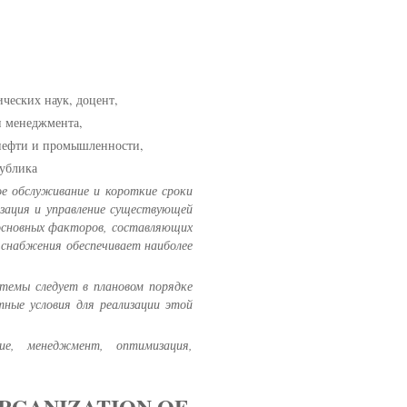
ических наук, доцент,
 менеджмента,
нефти и промышленности,
публика
е обслуживание и короткие сроки
изация и управление существующей
основных факторов, составляющих
и снабжения обеспечивает наиболее
стемы следует в плановом порядке
ные условия для реализации этой
ие, менеджмент, оптимизация,
ORGANIZATION OF