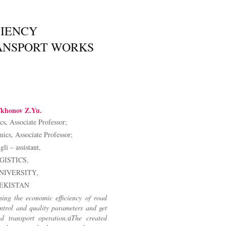
CIENCY
ANSPORT WORKS
khonov Z.Yu.
, Associate Professor;
cs, Associate Professor;
i – assistant,
ISTICS,
NIVERSITY,
EKISTAN
sing the economic efficiency of road
ntrol and quality parameters and get
ad transport operation.аThe created