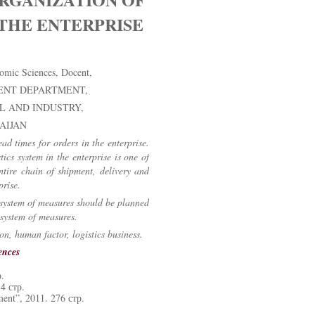
 THE ENTERPRISE
omic Sciences, Docent,
ENT DEPARTMENT,
IL AND INDUSTRY,
AIJAN
ead times for orders in the enterprise.
ics system in the enterprise is one of
ntire chain of shipment, delivery and
prise.
a system of measures should be planned
 system of measures.
on, human factor, logistics business.
ences
р.
4 стр.
ent”, 2011. 276 стр.