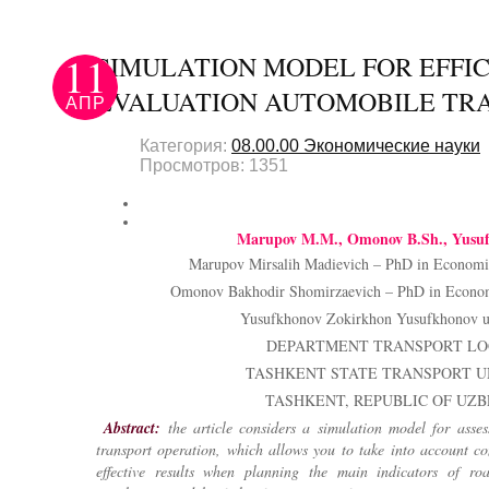
11
SIMULATION MODEL FOR EFFI
EVALUATION AUTOMOBILE TR
АПР
Категория:
08.00.00 Экономические науки
Просмотров: 1351
Marupov M.M., Omonov B.Sh., Yusuf
Marupov Mirsalih Madievich – PhD in Economics
Omonov Bakhodir Shomirzaevich – PhD in Economi
Yusufkhonov Zokirkhon Yusufkhonov ugl
DEPARTMENT TRANSPORT LOG
TASHKENT STATE TRANSPORT U
TASHKENT, REPUBLIC OF UZB
Abstract:
the article considers a simulation model for asses
transport operation, which allows you to take into account co
effective results when planning the main indicators of ro