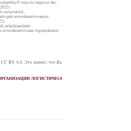
eliability/5-ways-to-improve-the-
.2022).
.ru/az/istorii-
atii-puti-sovershenstvovaniya-
22).
.ru/az/jeans/puti-
a-sovershenstvovanie-logisticheskoi-
 CC BY 4.0. Это значит, что Вы можете свободно цитировать да
Я ОРГАНИЗАЦИИ ЛОГИСТИЧЕСКОГО ПРОЦЕССА НА ПРЕДПРИЯ