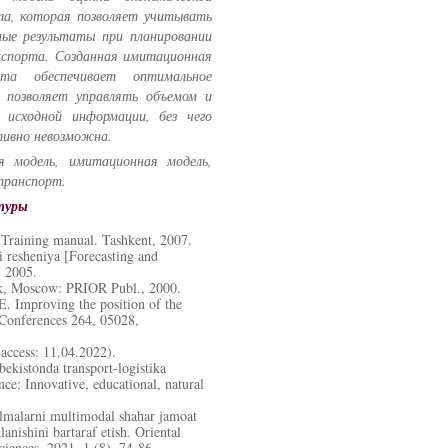
та, которая позволяет учитывать
ые результаты при планировании
нспорта. Созданная имитационная
рта обеспечивает оптимальное
о позволяет управлять объемом и
 исходной информации, без чего
тивно невозможна.
я модель, имитационная модель,
транспорт.
атуры
Training manual. Tashkent, 2007.
i resheniya [Forecasting and
, 2005.
ok, Moscow: PRIOR Publ., 2000.
 Improving the position of the
 Conferences 264, 05028,
access: 11.04.2022).
kistonda transport-logistika
ance: Innovative, educational, natural
lmalarni multimodal shahar jamoat
lanishini bartaraf etish. Oriental
sciences, 2021. 1 (8), 74-86.