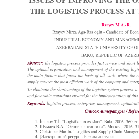
THE LOGISTICS PROCESS AT
Rzayev M.A.-R.
Rzayev Mirza Aga-Rza oglu - Candidate of Econ
INDUSTRIAL ECONOMY AND MANAGEM
AZERBAIJANI STATE UNIVERSITY OF O
BAKU, REPUBLIC OF AZERB
Abstract
:
the logistics process provides fast service and short l
The optimal organization and management of the existing logist
the main factors that forms the basis of all work, where the e
supply ensures the most efficient work of the company and enter
To eliminate the shortcomings of the logistics system process, 
and favorable conditions created for the implementation of this
Keywords
:
logistics process, enterprise, management, optimizati
Список литературы / Refer
İmanov T.İ. “Logistikanın əsasları”. Bakı, 2006. 360 ст
Шумаев В.А. “Основы логистики”. Москва, 2016. 31
Christoper Martin. “Logitics and Supply Chain Managem
[Электронный ресурс]. Режим доступа: