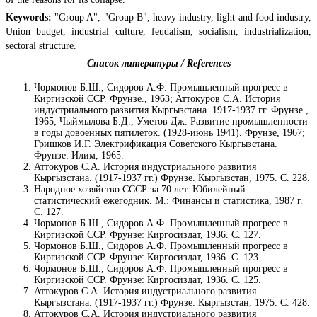
Keywords:
"Group A", "Group B", heavy industry, light and food industry,
Union budget, industrial culture, feudalism, socialism, industrialization,
sectoral structure.
Список литературы / References
Чормонов Б.Ш., Сидоров А.Ф. Промышленный прогресс в
Киргизской ССР. Фрунзе., 1963; Аттокуров С.А. История
индустриального развития Кыргызстана. 1917-1937 гг. Фрунзе.,
1965; Чыймылова Б.Д., Уметов Дж. Развитие промышленности
в годы довоенных пятилеток. (1928-июнь 1941). Фрунзе, 1967;
Гришков И.Г. Электрификация Советского Кыргызстана.
Фрунзе: Илим, 1965.
Аттокуров С.А. История индустриального развития
Кыргызстана. (1917-1937 гг.) Фрунзе. Кыргызстан, 1975. С. 228.
Народное хозяйство СССР за 70 лет. Юбилейный
статистический ежегодник. М.: Финансы и статистика, 1987 г.
С. 127.
Чормонов Б.Ш., Сидоров А.Ф. Промышленный прогресс в
Киргизской ССР. Фрунзе: Киргосиздат, 1936. С. 127.
Чормонов Б.Ш., Сидоров А.Ф. Промышленный прогресс в
Киргизской ССР. Фрунзе: Киргосиздат, 1936. С. 123.
Чормонов Б.Ш., Сидоров А.Ф. Промышленный прогресс в
Киргизской ССР. Фрунзе: Киргосиздат, 1936. С. 125.
Аттокуров С.А. История индустриального развития
Кыргызстана. (1917-1937 гг.) Фрунзе. Кыргызстан, 1975. С. 428.
Аттокуров С.А. История индустриального развития