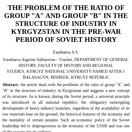
THE PROBLEM OF THE RATIO OF
GROUP "A" AND GROUP "B" IN THE
STRUCTURE OF INDUSTRY IN
KYRGYZSTAN IN THE PRE-WAR
PERIOD OF SOVIET HISTORY
Esenbaeva A.S.
Esenbaeva Aigerim Salbarovna - Тeacher, DEPARTMENT OF GENERAL
HISTORY, FACULTY OF HISTORY AND REGIONAL
STUDIES, KYRGYZ NATIONAL UNIVERSITY NAMED AFTER J.
BALASAGYN, BISHKEK, KYRGYZ REPUBLIC
Abstract:
the article deals with the problems of the ratio of group "A" and
"B" in the structure of industry in Kyrgyzstan and suggests a new concept
of its structure. As is known, during the Soviet period, a universal principle
was introduced in all national republics: the obligatory outstripping
development of heavy industry branches, regardless of the availability of its
raw materials base on the ground, the historical features of the economy and
the mentality of certain peoples. Such an economic policy of the Soviet
leadership led to disproportions in the economy of the USSR and was one
of the reasons for its collapse.