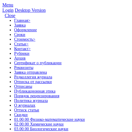
Menu
Login
Desktop Version
Close
Главная
>
Заявка
Оформление
Сроки
Стоимость
>
Статьи
>
Контакт
>
Рубрики
Архив
Сертификат о публикации
Реквизиты
Заявка отправлена
Редколлегия журнала
Отписка от рассылки
Отписаны
Публикационная этика
Порядок рецензирования
Политика журнала
О журналах
Оттиск статьи
Скидки
01.00.00 Физико-математические науки
02.00.00 Химические науки
03.00.00 Биологические науки