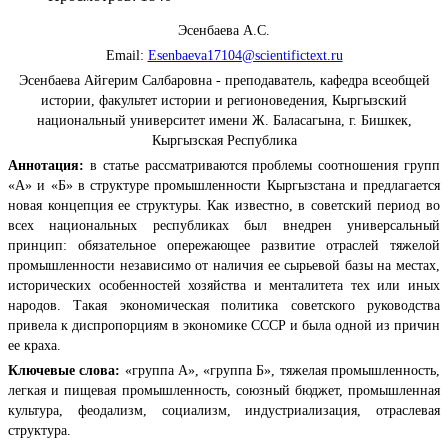
Эсенбаева А.С.
Email:
Esenbaeva17104@scientifictext.ru
Эсенбаева Айгерим Салбаровна - преподаватель, кафедра всеобщей
истории, факультет истории и регионоведения, Кыргызский
национальный университет имени Ж. Баласагына, г. Бишкек,
Кыргызская Республика
Аннотация:
в статье рассматриваются проблемы соотношения групп
«А» и «Б» в структуре промышленности Кыргызстана и предлагается
новая концепция ее структуры. Как известно, в советский период во
всех национальных республиках был внедрен универсальный
принцип: обязательное опережающее развитие отраслей тяжелой
промышленности независимо от наличия ее сырьевой базы на местах,
исторических особенностей хозяйства и менталитета тех или иных
народов. Такая экономическая политика советского руководства
привела к диспропорциям в экономике СССР и была одной из причин
ее краха.
Ключевые слова:
«группа А», «группа Б», тяжелая промышленность,
легкая и пищевая промышленность, союзный бюджет, промышленная
культура, феодализм, социализм, индустриализация, отраслевая
структура.