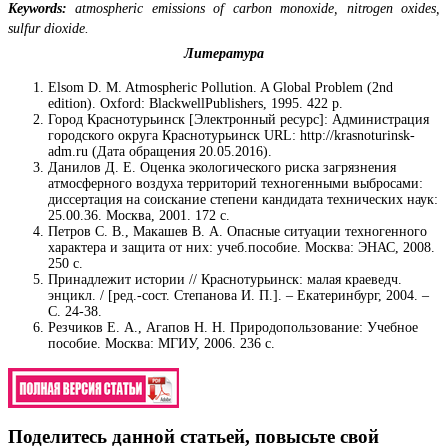
Keywords:
atmospheric emissions of carbon monoxide, nitrogen oxides,
sulfur dioxide.
Литература
Elsom D. M. Atmospheric Pollution. A Global Problem (2nd
edition). Oxford: BlackwellPublishers, 1995. 422 р.
Город Краснотурьинск [Электронный ресурс]: Администрация
городского округа Краснотурьинск URL: http://krasnoturinsk-
adm.ru (Дата обращения 20.05.2016).
Данилов Д. Е. Оценка экологического риска загрязнения
атмосферного воздуха территорий техногенными выбросами:
диссертация на соискание степени кандидата технических наук:
25.00.36. Москва, 2001. 172 с.
Петров С. В., Макашев В. А. Опасные ситуации техногенного
характера и защита от них: учеб.пособие. Москва: ЭНАС, 2008.
250 с.
Принадлежит истории // Краснотурьинск: малая краеведч.
энцикл. / [ред.-сост. Степанова И. П.]. – Екатеринбург, 2004. –
С. 24-38.
Резчиков Е. А., Агапов Н. Н. Природопользование: Учебное
пособие. Москва: МГИУ, 2006. 236 с.
Поделитесь данной статьей, повысьте свой