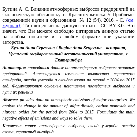
Бугина А. С. Влияние атмосферных выбросов предприятий на
экологическую обстановку г. Краснотурьинска // Проблемы
современной науки и образования № 12 (54), 2016. - С.
{см.
журнал}
. Тип лицензии на данную статью – CC BY 3.0. Это
значит, что Вы можете свободно цитировать данную статью
на любом носителе и в любом формате при указании
авторства.
Бугина Анна Сергеевна / Bugina Anna Sergeevna – аспирант,
Уральский государственный лесотехнический университет, г.
Екатеринбург
Аннотация:
приводятся данные по атмосферным выбросам основных
предприятий. Анализируется изменение количества сернистого
ангидрида, оксида углерода и оксидов азота на период с 2004 по 2015
год. Формулируются основные негативные последствия выбросов и
пути их решения.
Abstract:
provides data on atmospheric emissions of major enterprises. We
analyze the change in the amount of sulfur dioxide, carbon monoxide and
nitrogen oxides for the period from 2004 to 2015. Formulates the main
negative effects of emissions and ways to solve them.
Ключевые слова:
атмосферные выбросы, оксид углерода, оксиды
азота, сернистый ангидрид.