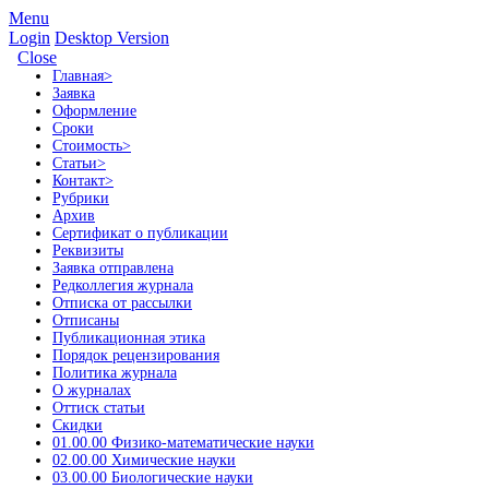
Menu
Login
Desktop Version
Close
Главная
>
Заявка
Оформление
Сроки
Стоимость
>
Статьи
>
Контакт
>
Рубрики
Архив
Сертификат о публикации
Реквизиты
Заявка отправлена
Редколлегия журнала
Отписка от рассылки
Отписаны
Публикационная этика
Порядок рецензирования
Политика журнала
О журналах
Оттиск статьи
Скидки
01.00.00 Физико-математические науки
02.00.00 Химические науки
03.00.00 Биологические науки