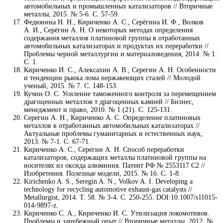
автомобильных и промышленных катализаторов // Вторичные
металлы, 2015. № 5-6. С. 57-59.
Федюнина Н. Н., Кириченко А. С., Серёгина И. Ф., Волков
А. И., Серёгин А. Н. О некоторых методах определения
содержания металлов платиновой группы в отработанных
автомобильных катализаторах и продуктах их переработки //
Проблемы черной металлургии и материаловедения, 2014. № 1.
С. 1.
Кириченко И. С., Алексахин А. В., Серегин А. Н. Особенности
и тенденции рынка лома нержавеющих сталей // Молодой
ученый, 2015. № 7. С. 148-153.
Кучин О. С. Усиление таможенного контроля за перемещением
драгоценных металлов т драгоценных камней // Бизнес,
менеджмент и право, 2010. № 1 (21). С. 125-131.
Серегин А. Н., Кириченко А. С. Определение платиновых
металлов в отработанных автомобильных катализаторах //
Актуальные проблемы гуманитарных и естественных наук,
2013. № 7-1. С. 67-71.
Кириченко А. С., Серегин А. Н. Способ переработки
катализаторов, содержащих металлы платиновой группы на
носителях из оксида алюминия. Патент РФ № 2553117 С2 //
Изобретения. Полезные модели, 2015. № 16. С. 1-8.
Kirichenko A. S., Seregin A. N., Volkov A. I. Developing a
technology for recycling automotive exhaust-gas catalysts //
Metallurgist, 2014. Т. 58. № 3-4. С. 250-255. DOI:10.1007/s11015-
014-9897-z.
Кириченко С. А., Кириченко И. С. Утилизация локомотивов.
Проблемы и зарубежный опыт // Вторичные металлы, 2012. №