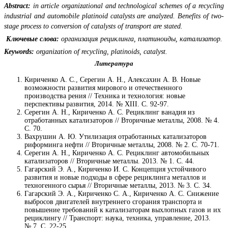
Abstract:
in article organizational and technological schemes of a recycling
industrial and automobile platinoid catalysts are analyzed. Benefits of two-
stage process to conversion of catalysts of transport are stated.
Ключевые слова:
организация рециклинга, платиноиды, катализатор.
Keywords:
organization of recycling, platinoids, catalyst.
Литература
Кириченко А. С., Серегин А. Н., Алексахин А. В. Новые
возможности развития мирового и отечественного
производства рения // Техника и технология: новые
перспективы развития, 2014. № XIII. С. 92-97.
Серегин А. Н., Кириченко А. С. Рециклинг ванадия из
отработанных катализаторов // Вторичные металлы, 2008. № 4.
С. 70.
Вахрушин А. Ю. Утилизация отработанных катализаторов
риформинга нефти // Вторичные металлы, 2008. № 2. С. 70-71.
Серегин А. Н., Кириченко А. С. Рециклинг автомобильных
катализаторов // Вторичные металлы. 2013. № 1. С. 44.
Гагарский Э. А., Кириченко И. С. Концепция устойчивого
развития и новые подходы в сфере рециклинга металлов и
техногенного сырья // Вторичные металлы, 2013. № 3. С. 34.
Гагарский Э. А., Кириченко С. А., Кириченко А. С. Снижение
выбросов двигателей внутреннего сгорания транспорта и
повышение требований к катализаторам выхлопных газов и их
рециклингу // Транспорт: наука, техника, управление, 2013.
№ 7. С. 22-25.