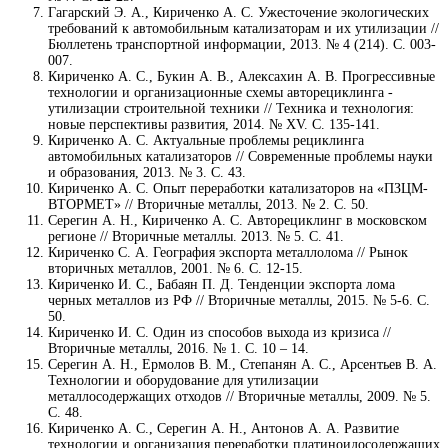
Гагарский Э. А., Кириченко А. С. Ужесточение экологических
требований к автомобильным катализаторам и их утилизации //
Бюллетень транспортной информации, 2013. № 4 (214). С. 003-
007.
Кириченко А. С., Букин А. В., Алексахин А. В. Прогрессивные
технологии и организационные схемы авторециклинга -
утилизации строительной техники // Техника и технология:
новые перспективы развития, 2014. № XV. С. 135-141.
Кириченко А. С. Актуальные проблемы рециклинга
автомобильных катализаторов // Современные проблемы науки
и образования, 2013. № 3. С. 43.
Кириченко А. С. Опыт переработки катализаторов на «ПЗЦМ-
ВТОРМЕТ» // Вторичные металлы, 2013. № 2. С. 50.
Серегин А. Н., Кириченко А. С. Авторециклинг в московском
регионе // Вторичные металлы. 2013. № 5. С. 41.
Кириченко С. А. География экспорта металлолома // Рынок
вторичных металлов, 2001. № 6. С. 12-15.
Кириченко И. С., Бабаян П. Д. Тенденции экспорта лома
черных металлов из РФ // Вторичные металлы, 2015. № 5-6. С.
50.
Кириченко И. С. Один из способов выхода из кризиса //
Вторичные металлы, 2016. № 1. С. 10 – 14.
Серегин А. Н., Ермолов В. М., Степанян А. С., Арсентьев В. А.
Технологии и оборудование для утилизации
металлосодержащих отходов // Вторичные металлы, 2009. № 5.
С. 48.
Кириченко А. С., Серегин А. Н., Антонов А. А. Развитие
технологии и организация переработки платиноидосодержащих