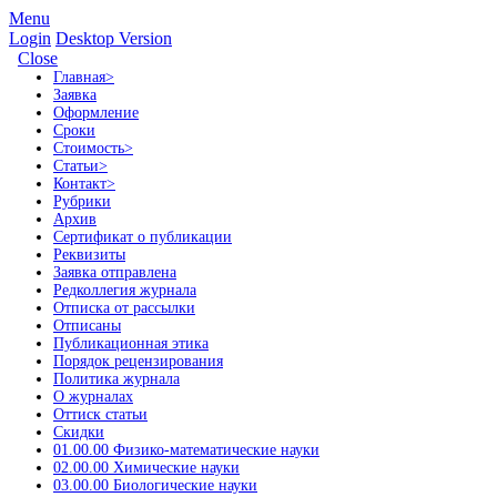
Menu
Login
Desktop Version
Close
Главная
>
Заявка
Оформление
Сроки
Стоимость
>
Статьи
>
Контакт
>
Рубрики
Архив
Сертификат о публикации
Реквизиты
Заявка отправлена
Редколлегия журнала
Отписка от рассылки
Отписаны
Публикационная этика
Порядок рецензирования
Политика журнала
О журналах
Оттиск статьи
Скидки
01.00.00 Физико-математические науки
02.00.00 Химические науки
03.00.00 Биологические науки