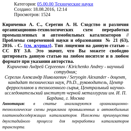
Категория:
05.00.00 Технические науки
Создано: 18.08.2016, 12:14
Просмотров: 1524
Кириченко А. С., Серегин А. Н. Сходство и различия
организационно-технологических схем переработки
промышленных и автомобильных катализаторов //
Проблемы современной науки и образования № 21 (63),
2016. - С.
{см. журнал}
. Тип лицензии на данную статью –
CC BY 3.0. Это значит, что Вы можете свободно
цитировать данную статью на любом носителе и в любом
формате при указании авторства.
Кириченко Андрей Сергеевич / Kirichenko Andrey - научный
сотрудник;
Серегин Александр Николаевич / Seryogin Alexander - доцент,
кандидат технических наук, Ph.D., руководитель, Центр
ферросплавов и техногенного сырья, Центральный научно-
исследовательский институт черной металлургии им. И. П.
Бардина, г. Москва
Аннотация:
в статье анализируются организационно-
технологические схемы рециклинга промышленных и автомобильных
платиноидосодержащих катализаторов. Изложены преимущества
двухстадийного процесса для переработки катализаторов
транспорта.