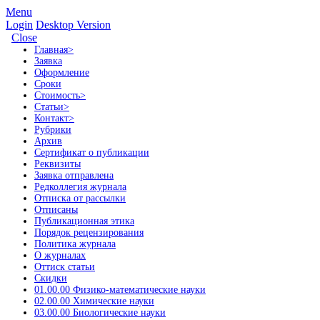
Menu
Login
Desktop Version
Close
Главная
>
Заявка
Оформление
Сроки
Стоимость
>
Статьи
>
Контакт
>
Рубрики
Архив
Сертификат о публикации
Реквизиты
Заявка отправлена
Редколлегия журнала
Отписка от рассылки
Отписаны
Публикационная этика
Порядок рецензирования
Политика журнала
О журналах
Оттиск статьи
Скидки
01.00.00 Физико-математические науки
02.00.00 Химические науки
03.00.00 Биологические науки