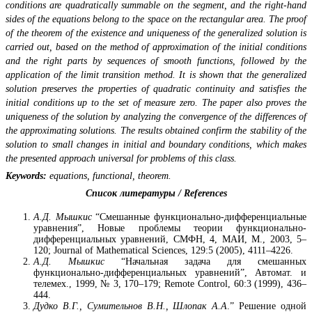
conditions are quadratically summable on the segment, and the right-hand
sides of the equations belong to the space on the rectangular area. The proof
of the theorem of the existence and uniqueness of the generalized solution is
carried out, based on the method of approximation of the initial conditions
and the right parts by sequences of smooth functions, followed by the
application of the limit transition method. It is shown that the generalized
solution preserves the properties of quadratic continuity and satisfies the
initial conditions up to the set of measure zero. The paper also proves the
uniqueness of the solution by analyzing the convergence of the differences of
the approximating solutions. The results obtained confirm the stability of the
solution to small changes in initial and boundary conditions, which makes
the presented approach universal for problems of this class.
Keywords:
equations,
functional
,
theorem.
Список литературы /
References
А.Д. Мышкис
“Смешанные функционально-дифференциальные
уравнения”, Новые проблемы теории функционально-
дифференциальных уравнений, СМФН, 4, МАИ, М., 2003, 5–
120; Journal of Mathematical Sciences, 129:5 (2005), 4111–4226.
А.Д. Мышкис
“Начальная задача для смешанных
функционально-дифференциальных уравнений”, Автомат. и
телемех., 1999, № 3, 170–179; Remote Control, 60:3 (1999), 436–
444.
Дудко В.Г., Сумительнов В.Н., Шлопак А.А
.” Решение одной