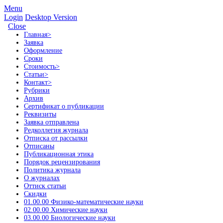
Menu
Login
Desktop Version
Close
Главная
>
Заявка
Оформление
Сроки
Стоимость
>
Статьи
>
Контакт
>
Рубрики
Архив
Сертификат о публикации
Реквизиты
Заявка отправлена
Редколлегия журнала
Отписка от рассылки
Отписаны
Публикационная этика
Порядок рецензирования
Политика журнала
О журналах
Оттиск статьи
Скидки
01.00.00 Физико-математические науки
02.00.00 Химические науки
03.00.00 Биологические науки