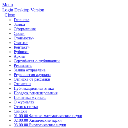
Menu
Login
Desktop Version
Close
Главная
>
Заявка
Оформление
Сроки
Стоимость
>
Статьи
>
Контакт
>
Рубрики
Архив
Сертификат о публикации
Реквизиты
Заявка отправлена
Редколлегия журнала
Отписка от рассылки
Отписаны
Публикационная этика
Порядок рецензирования
Политика журнала
О журналах
Оттиск статьи
Скидки
01.00.00 Физико-математические науки
02.00.00 Химические науки
03.00.00 Биологические науки