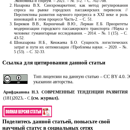
Экономика и социум. – 2021. – №. 5-2. – С. 702-708.
Назарова В.Х. Синхромаркетинг, как метод регулирования
спроса на рынке городских пассажирских перевозок //
Перспективы развития научного прогресса в ХХI веке и роль
инноваций в этом процессе Часть-2. – С. 51.
Бирюков В.В., Кирничный В.Ю., Лерман Е.Б. Приоритеты
модернизации городского пассажирского транспорта //Наука о
человеке: гуманитарные исследования. – 2014. – №. 1 (15). – С.
43-52.
Шоназарова Н.Б., Кенжаева Б.О. Сущность логистических
затрат и пути их оптимизации //Проблемы науки. – 2020. – №.
5 (53). – С. 32-33.
Ссылка для цитирования данной статьи
Тип лицензии на данную статью – CC BY 4.0. Э
указании авторства.
Арифджанова Н.З.
СОВРЕМЕННЫЕ ТЕНДЕНЦИИ РАЗВИТИЯ
(181)2023
.
{см. журнал}
.
- С.
Поделитесь данной статьей, повысьте свой
научный статус в социальных сетях