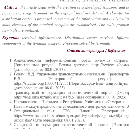
Abstract
:
t
he article deals with the creation of a developed transport and t
functions of cargo terminals at the regional level are defined. A classificatio
distribution center is proposed. A version of the information and analytical 
main elements of the terminal complex are summarized. The main problems
terminals are outlined.
Keywords
:
t
erminal infrastructure. Distribution center services. Inform
components of the terminal complex. Problems solved by terminals.
Список литературы / References
Аналитический информационный портал review.uz «Стратег
[Электронный ресурс]. Режим доступа:
https://review.uz/post/
(дата обращения: 08.01.2023).
Герами В.Д.
Управление транспортными системами. Транспортно
В.Д. [Электронный ресурс].
https://studme.org/1500041523351/logistika/upravlenie_transportnymi
(дата обращения: 08.01.2023).
Транспортный информационно-логистический портал. [Элект
https://logistika.uz/info/articles/4752/ (дата обращения: 08.01.2023).
Постановление Президента Республики Узбекистан «О мерах по с
Навои международного интермодального центра логистики» от 3
Официальный сайт СЭЗ "Навои" [Электронный 
https://www.feznavoi.uz/ru/news/perspektivy-dalnejshego-razvitija-logi
uzbekistan/ (дата обращения: 08.01.2023).
Складской информационно-логистический портал [Электр