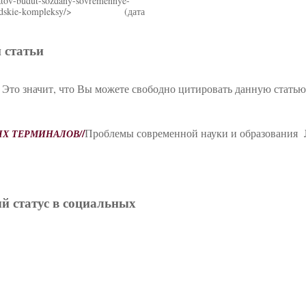
iratov-budut-sozdany-sovremennye-
by-i-skladskie-kompleksy/> (дата
 статьи
 Это значит, что Вы можете свободно цитировать данную стать
/
Проблемы современной науки и образования №
ВЫХ ТЕРМИНАЛОВ
/
ый статус в социальных