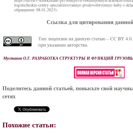
https://uz/ru/v-uzbekistane-pri-sodejstvii-obedinyonnyh-arabskih-em
logisticheskie-centry-specializirovannye-prodovolstvennye-ha
обращения: 08.01.2023).
Ссылка для цитирования данной
Тип лицензии на данную статью – CC BY 4.0.
при указании авторства.
Мустанов О.Г. РАЗРАБОТКА СТРУКТУРЫ И ФУНКЦИЙ ГРУЗО
Поделитесь данной статьей, повысьте свой научн
сетях
Похожие статьи: