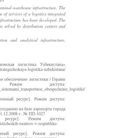
erminal-warehouse infrastructure. The
n of services of a logistics integrated
infrastructure has been developed. The
 solved by distribution centers and
ation and analytical infrastructure,
ическая логистика Узбекистана»
strategicheskaya-logistika-uzbekistana/
е обеспечение логистики / Герами
 Режим доступа:
_sistemami_transportnoe_obespechenie_logistiki/
ронный ресурс]. Режим доступа:
озданию на базе аэропорта города
1.12.2008 г. № ПП-1027
ресурс]. Режим доступа:
sticheskih-tsentrov-v-respublike-
онный ресурс]. Режим доступа: