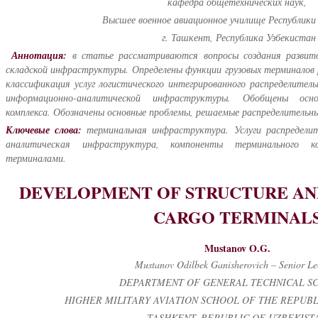
кафедра общетехнических наук,
Высшее военное авиационное училище Республики
г. Ташкент, Республика Узбекистан
Аннотация
:
в статье рассматриваются вопросы создания развит
складской инфраструктуры. Определены функции грузовых терминалов 
классификация услуг логистического интегрированного распределител
информационно-аналитической инфраструктуры. Обобщены осн
комплекса. Обозначены основные проблемы, решаемые распределитель
Ключевые слова
:
терминальная инфраструктура. Услуги распредели
аналитическая инфраструктура, компоненты терминального к
терминалами.
DEVELOPMENT OF STRUCTURE AN
CARGO TERMINAL
Mustanov O.G.
Mustanov Odilbek Ganisherovich – Senior Lec
DEPARTMENT OF GENERAL TECHNICAL SC
HIGHER MILITARY AVIATION SCHOOL OF THE REPUBL
TASHKENT, REPUBLIC OF UZBEKIST