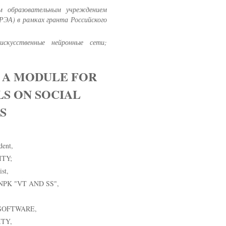
м образовательным учреждением
РЭА) в рамках гранта Российского
искусственные нейронные сети;
G A MODULE FOR
S ON SOCIAL
S
dent,
TY;
st,
PK "VT AND SS",
SOFTWARE,
TY,