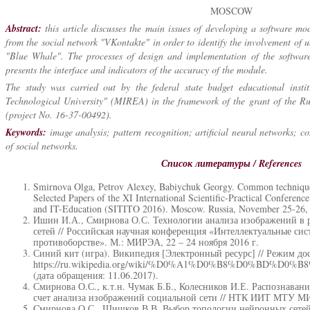
MOSCOW
Abstract:
this article discusses the main issues of developing a software m
from the social network "VKontakte" in order to identify the involvement of us
"Blue Whale". The processes of design and implementation of the software
presents the interface and indicators of the accuracy of the module.
The study was carried out by the federal state budget educational inst
Technological University" (MIREA) in the framework of the grant of the R
(project No. 16-37-00492).
Keywords:
image analysis; pattern recognition; artificial neural networks; c
of social networks.
Список литературы / References
Smirnova Olga, Petrov Alexey, Babiychuk Georgy. Common techniques 
Selected Papers of the XI International Scientific-Practical Conferen
and IT-Education (SITITO 2016). Moscow. Russia, November 25-26, 
Ишин И.А., Смирнова О.С. Технологии анализа изображений в 
сетей // Российская научная конференция «Интеллектуальные с
противоборстве». М.: МИРЭА, 22 – 24 ноября 2016 г.
Синий кит (игра). Википедия [Электронный ресурс] // Режим до
https://ru.wikipedia.org/wiki/%D0%A1%D0%B8%D0%BD
(дата обращения: 11.06.2017).
Смирнова О.С., к.т.н. Чумак Б.Б., Колесников И.Е. Распознава
счет анализа изображений социальной сети // НТК ИИТ МТУ МИ
Cмирнова О.С., Шишков В.В. Выбор топологии нейронных сетей