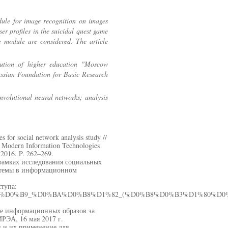
odule for image recognition on images
er profiles in the suicidal quest game
 module are considered. The article
itution of higher education "Moscow
ussian Foundation for Basic Research
onvolutional neural networks; analysis
for social network analysis study //
ce Modern Information Technologies
2016. P. 262–269.
рамках исследования социальных
истемы в информационном
ступа:
%D0%B8%D0%B9_%D0%BA%D0%B8%D1%82_(%D0%B8%D0%B3%D1%80%D0%
ние информационных образов за
РЭА, 16 мая 2017 г.
 и их применение для