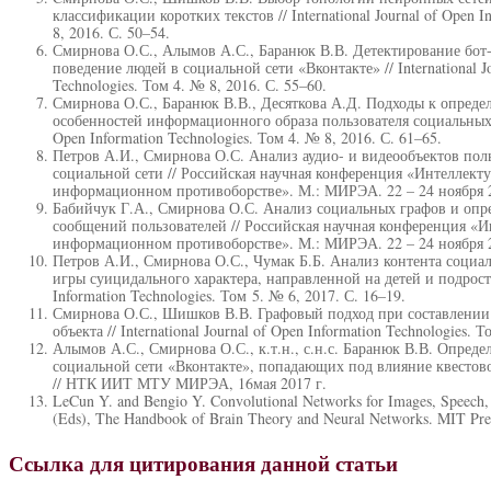
классификации коротких текстов // International Journal of Open I
8, 2016. С. 50–54.
Смирнова О.С., Алымов А.С., Баранюк В.В. Детектирование бо
поведение людей в социальной сети «Вконтакте» // International Jo
Technologies. Том 4. № 8, 2016. С. 55–60.
Смирнова О.С., Баранюк В.В., Десяткова А.Д. Подходы к опред
особенностей информационного образа пользователя социальных сет
Open Information Technologies. Том 4. № 8, 2016. С. 61–65.
Петров А.И., Смирнова О.С. Анализ аудио- и видеообъектов поль
социальной сети // Российская научная конференция «Интеллект
информационном противоборстве». М.: МИРЭА. 22 – 24 ноября 2
Бабийчук Г.А., Смирнова О.С. Анализ социальных графов и опр
сообщений пользователей // Российская научная конференция «И
информационном противоборстве». М.: МИРЭА. 22 – 24 ноября 2
Петров А.И., Смирнова О.С., Чумак Б.Б. Анализ контента социа
игры суицидального характера, направленной на детей и подростков
Information Technologies. Том 5. № 6, 2017. С. 16–19.
Смирнова О.С., Шишков В.В. Графовый подход при составлении
объекта // International Journal of Open Information Technologies. 
Алымов А.С., Смирнова О.С., к.т.н., с.н.с. Баранюк В.В. Опред
социальной сети «Вконтакте», попадающих под влияние квестов
// НТК ИИТ МТУ МИРЭА, 16мая 2017 г.
LeCun Y. and Bengio Y. Convolutional Networks for Images, Speech,
(Eds), The Handbook of Brain Theory and Neural Networks. MIT Pre
Ссылка для цитирования данной статьи