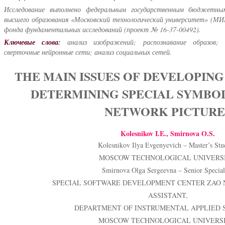
Исследование выполнено федеральным государственным бюджетны
высшего образования «Московский технологический университет» (МИ
фонда фундаментальных исследований (проект № 16-37-00492).
Ключевые слова:
анализ изображений; распознавание образов; 
сверточные нейронные сети; анализ социальных сетей.
THE MAIN ISSUES OF DEVELOPIN
DETERMINING SPECIAL SYMBOL
NETWORK PICTURE
Kolesnikov I.E., Smirnova O.S.
Kolesnikov Ilya Evgenyevich – Master’s Stu
MOSCOW TECHNOLOGICAL UNIVERSI
Smirnova Olga Sergeevna – Senior Speciali
SPECIAL SOFTWARE DEVELOPMENT CENTER ZAO N
ASSISTANT,
DEPARTMENT OF INSTRUMENTAL APPLIED 
MOSCOW TECHNOLOGICAL UNIVERSI