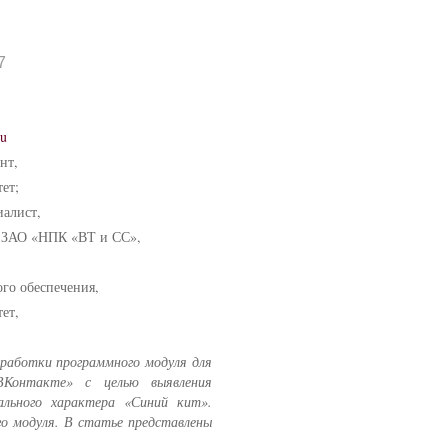
7
ru
нт,
ет;
иалист,
я ЗАО «НПК «ВТ и СС»,
го обеспечения,
ет,
работки программного модуля для
ВКонтакте» с целью выявления
ального характера «Синий кит».
о модуля. В статье представлены