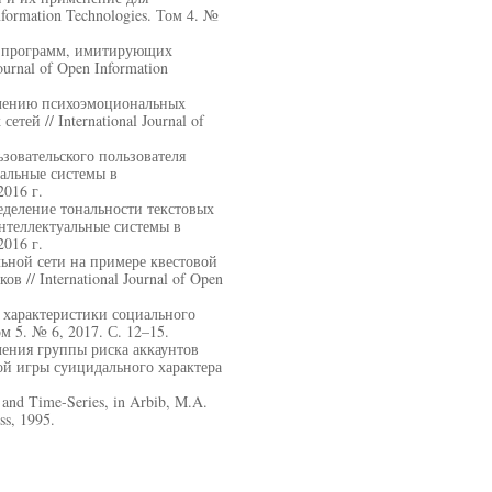
nformation Technologies. Том 4. №
т-программ, имитирующих
urnal of Open Information
елению психоэмоциональных
ей // International Journal of
зовательского пользователя
уальные системы в
016 г.
еделение тональности текстовых
нтеллектуальные системы в
016 г.
льной сети на примере квестовой
 // International Journal of Open
 характеристики социального
Том 5. № 6, 2017. С. 12–15.
еления группы риска аккаунтов
ой игры суицидального характера
 and Time-Series, in Arbib, M.A.
ss, 1995.