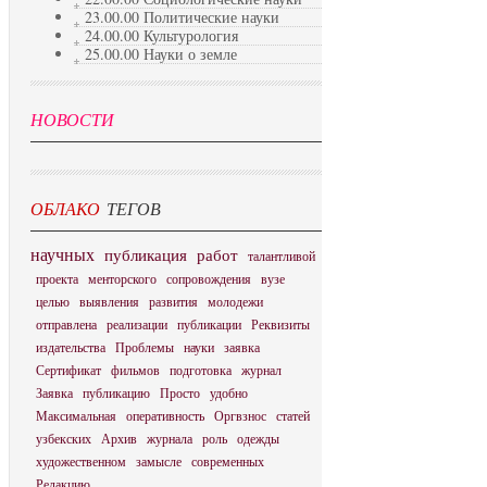
23.00.00 Политические науки
24.00.00 Культурология
25.00.00 Науки о земле
НОВОСТИ
ОБЛАКО
ТЕГОВ
научных
публикация
работ
талантливой
проекта
менторского
сопровождения
вузе
целью
выявления
развития
молодежи
отправлена
реализации
публикации
Реквизиты
издательства
Проблемы
науки
заявка
Сертификат
фильмов
подготовка
журнал
Заявка
публикацию
Просто
удобно
Максимальная
оперативность
Оргвзнос
статей
узбекских
Архив
журнала
роль
одежды
художественном
замысле
современных
Редакцию