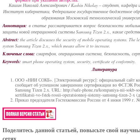
Кашин Николай Александрович / Kashin Nikolay – студент, кафедра
Институт кибернетики, Федеральное государственное бюджетное обр
образования Московский технологический универси
Аннотация:
в статье рассматривается вопрос безопасности мобильн
защиты новой операционной системы Samsung Tizen 2.x., какие средств
Abstract:
the article discusses the security of mobile operating systems. The l
system Samsung Tizen 2.x., which means allow it to increase.
Ключевые слова:
смартфон, операционная система, безопасность, се
Keywords:
smart phone operating system, security, certificate of conformity.
Литература
ООО «НИИ СОКБ». [Электронный ресурс]: официальный сайт 
сообщает об успешном завершении сертификации во ФСТЭК Ро
Samsung Tizen 2.x. URL: http://safe-phone.ru/kompaniya-nii-sokb-s
sertifikatsii-vo-fstek-rossii-operatsionnoj-sistemy-samsung-tizen-2-x
Приказ председателя Гостехкомиссии России от 4 июня 1999 г. № 
Поделитесь данной статьей, повысьте свой научн
сетях