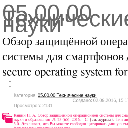
05.00.00
Технически
науки
Обзор защищённой опер
системы для смартфонов /
secure operating system fo
Категория:
05.00.00 Технические науки
Создано: 02.09.2016, 15:1
Просмотров: 2131
Кашин Н. А. Обзор защищённой операционной системы для сма
науки и образования № 23 (65), 2016. - С.
{см. журнал}
. Тип л
3.0. Это значит, что Вы можете свободно цитировать данную ст
формате при указании авторства.