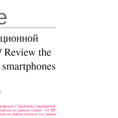
е
ационной
 Review the
r smartphones
7
ртфонов // Проблемы современной
ицензии на данную статью – CC BY
атью на любом носителе и в любом