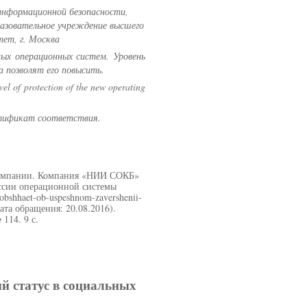
 информационной безопасности,
азовательное учреждение высшего
тет, г. Москва
ых операционных систем. Уровень
а позволят его повысить.
evel of protection of the new operating
ртификат соответствия.
компании. Компания «НИИ СОКБ»
ссии операционной системы
oobshhaet-ob-uspeshnom-zavershenii-
 (дата обращения: 20.08.2016).
114. 9 с.
ый статус в социальных