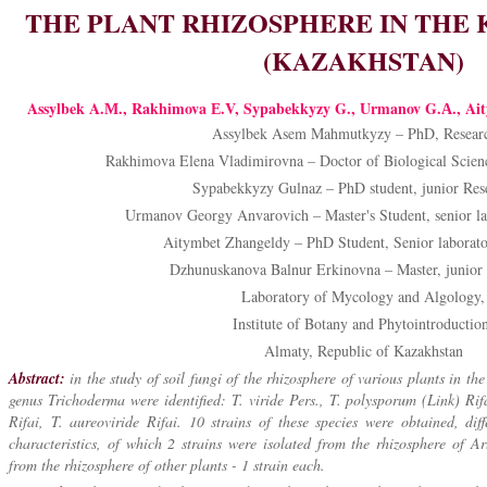
THE PLANT RHIZOSPHERE IN THE
(KAZAKHSTAN)
Assylbek A.М., Rakhimova Е.V, Sypabekkyzy G., Urmanov G.А., Ai
Assylbek Asem Mahmutkyzy – PhD, Researc
Rakhimova Elena Vladimirovna – Doctor of Biological Scienc
Sypabekkyzy Gulnaz – PhD student, junior Res
Urmanov Georgy Anvarovich – Master's Student, senior lab
Aitymbet Zhangeldy – PhD Student, Senior laborator
Dzhunuskanova Balnur Erkinovna – Master, junior 
Laboratory of Mycology and Algology,
Institute of Botany and Phytointroductio
Almaty, Republic of Kazakhstan
Abstract:
in the study of soil fungi of the rhizosphere of various plants
in
the 
genus Trichoderma were identified: T. viride Pers., T. polysporum (Link) Ri
Rifai, T. aureoviride Rifai. 10 strains of these species were obtained, di
characteristics, of which 2 strains were isolated from the rhizosphere of A
from the rhizosphere of other plants - 1 strain each.