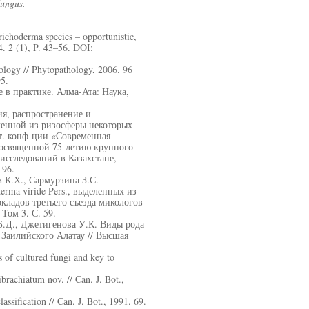
fungus.
ichoderma species – opportunistic,
4. 2 (1), P. 43–56. DOI:
cology // Phytopathology, 2006. 96
5.
 в практике. Алма-Ата: Наука,
я, распространение и
еленной из ризосферы некоторых
т. конф-ции «Современная
посвященной 75-летию крупного
исследований в Казахстане,
–96.
 К.Х., Сармурзина З.С.
rma viride Pers., выделенных из
кладов третьего съезда микологов
Том 3. С. 59.
Б.Д., Джетигенова У.К. Виды рода
Заилийского Алатау // Высшая
s of cultured fungi and key to
brachiatum nov. // Can. J. Bot.,
assification // Can. J. Bot., 1991. 69.