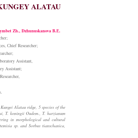
 KUNGEY ALATAU
tymbet Zh., Dzhunuskanova B.Е.
her;
es, Сhief Researcher;
earcher;
oratory Assistant,
y Assistant;
Researcher,
n,
Kungei Alatau ridge, 5 species of the
fai, T. koningii Oudem., T. harzianum
ffering in morphological and cultural
rtemisia sp. and Sorbus tianschanica,