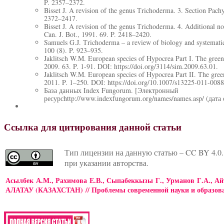
P. 2357–2372.
Bisset J. A revision of the genus Тrichoderma. 3. Section Pachy
2372–2417.
Bisset J. A revision of the genus Тrichoderma. 4. Additional n
Can. J. Bot., 1991. 69. P. 2418–2420.
Samuels G.J. Тrichoderma – a review of biology and systematic
100 (8). P. 923–935.
Jaklitsch W.M. European species of Hypocrea Part I. The green-
2009. 63. P. 1-91. DOI:
https://doi.org/3114/sim.2009.63.01.
Jaklitsch W.M. European species of Hypocrea Part II. The green
2011. P. 1–250. DOI:
https://doi.org/10.1007/s13225-011-0088
База данных Index Fungorum. [Электронный
ресурсhttp://www.indexfungorum.org/names/names.asp/ (дата
Ссылка для цитирования данной статьи
Тип лицензии на данную статью – CC BY 4.0.
при указании авторства.
Асылбек А.М., Рахимова Е.В., Сыпабеккызы Г., Урманов Г
АЛАТАУ (КАЗАХСТАН) // Проблемы современной науки и образован