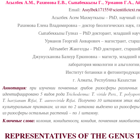
Асылбек А.М., Рахимова Е.В., Сыпабеккызы Г., Урманов Г.А., А
Email:
Assylbek17155@scientifictext.ru
Асылбек Асем Махмуткызы – PhD, научный с
Рахимова Елена Владимировна – доктор биологических наук, г
Сыпабеккызы Гулназ – PhD докторант, младший нау
Урманов Георгий Анварович – магистрант, старш
Айтымбет Жангелды – PhD докторант, старший
Джунусканова Балнур Еркиновна – магистр, младший н
лаборатория микологии и альгологии
Институт ботаники и фитоинтродукци
г. Алматы, Республика Казахстан
Аннотация:
при изучении почвенных грибов ризосферы различных
идентифицировано
5
видов рода Trichoderma: T. viride Pers., T. polyspor
T. harzianum Rifai, T. aureoviride
Rifai
.
Получено 10 штаммов этих вид
культуральным признакам
, из них по 2 штамма выделено из ризосферы A
из ризосферы остальных растений – по 1 штамму.
:
Ключевые слова
колония, конидиеносец, конидия, почвенная микобиота
REPRESENTATIVES OF THE GENUS 