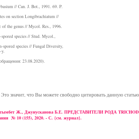
basium // Can. J. Bot., 1991. 69. P.
otes on section Longibrachiatum //
 of the genus // Mycol. Res., 1996.
spored species // Stud. Mycol.,
-spored species // Fungal Diversity,
-y.
 обращения: 23.08.2020).
 Это значит, что Вы можете свободно цитировать данную стать
.А., Айтымбет Ж., Джунусканова Б.Е. ПРЕДСТАВИТЕЛИ РОДА TR
ия № 10 (155), 2020. - С.
{см. журнал}
.