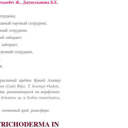
йтымбет Ж., Джунусканова Б.Е.
отрудник;
лавный научный сотрудник;
чный сотрудник;
ий лаборант;
 лаборант;
аучный сотрудник,
,
и,
 растений хребта Кунгей Алатау
um (Link) Rifai, T. koningii Oudem.,
ов, различающихся по морфолого-
rtemisia sp. и Sorbus tianschanica,
, почвенный гриб, ризосфера.
TRICHODERMA IN