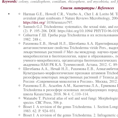
Keywords:
colony, conidiophore, conidium, rhizosphere, soil mycobiota, soil 
Список литературы
/ References
Harman G.E., Howell C.R., Viterbo A., Chet I. & Lorito M. Tr
avirulent plant symbionts // Nature Reviews Microbiology, 200
https://doi.org/
1038/nrmicro797.
Samuels G.J. Trichoderma: systematics, the sexual state, and e
(2). Р. 195–206. DOI: https://doi.org/10.1094/ PHYTO-96-019
Сейкетов Г.Ш. Грибы рода Trichoderma и их использование
1982. 248 с.
Рахимова Е.В., Нечай Н.Л., Шегебаева А.А. Идентификаци
антагонистические свойства Trichoderma viride Pers., выд
лекарственных растений // Мат-лы междунар. научно-прак
микробиология в биотехнологии, науке и образовании», 
ученого-микробиолога, организатора биотехнологических 
академика НАН РК К.А. Тулемисовой. Астана, 2012. С. 89
Шегебаева А.А., Нечай Н.Л., Рахимова Е.В., Алмагамбетов
Культурально-морфологические признаки штаммов Trichode
ризосферы некоторых лекарственных растений // Тезисы до
России «Современная микология в России». Москва, 2012. 
Рахимова Е.В., Асылбек А.М., Кызметова Л.А., Ермекова 
Trichoderma в ризосфере основных лесообразующих пород 
школа Казахстана, 2018. № 4. С.110–114.
Watanabe T. Pictorial atlas of soil and seed fungi: Morphologie
species. CRC Press, 506 р.
Bisset J. A revision of the genus Тrichoderma. 1. Section Longi
1983. 62. P. 924–931.
Bisset J. A revision of the genus Тrichoderma. 2. Infrageneric cl