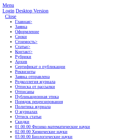
Menu
Login
Desktop Version
Close
Главная
>
Заявка
Оформление
Сроки
Стоимость
>
Статьи
>
Контакт
>
Рубрики
Архив
Сертификат о публикации
Реквизиты
Заявка отправлена
Редколлегия журнала
Отписка от рассылки
Отписаны
Публикационная этика
Порядок рецензирования
Политика журнала
О журналах
Оттиск статьи
Скидки
01.00.00 Физико-математические науки
02.00.00 Химические науки
03.00.00 Биологические науки