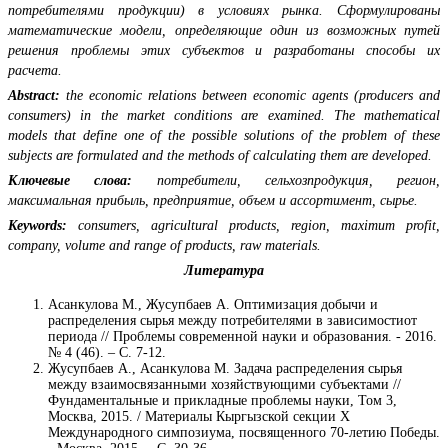
потребителями продукции) в условиях рынка. Сформулированы
математические модели, определяющие один из возможных путей
решения проблемы этих субъектов и разработаны способы их
расчета.
Abstract:
the economic relations between economic agents (producers and
consumers) in the market conditions are examined. The mathematical
models that define one of the possible solutions of the problem of these
subjects are formulated and the methods of calculating them are developed.
Ключевые слова:
потребители, сельхозпродукция, регион,
максимальная прибыль, предприятие, объем и ассортимент, сырье.
Keywords:
consumers, agricultural products, region, maximum profit,
company, volume and range of products, raw materials.
Литература
Асанкулова М., Жусупбаев А. Оптимизация добычи и
распределения сырья между потребителями в зависимостиот
периода // Проблемы современной науки и образования. - 2016.
№ 4 (46). – С. 7-12.
Жусупбаев А., Асанкулова М. Задача распределения сырья
между взаимосвязанными хозяйствующими субъектами //
Фундаментальные и прикладные проблемы науки, Том 3,
Москва, 2015. / Материалы Кыргызской секции Х
Международного симпозиума, посвященного 70-летию Победы.