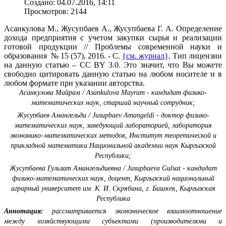
Создано: 04.07.2016, 14:11
Просмотров: 2144
Асанкулова М., Жусупбаев А., Жусупбаева Г. А. Определение
дохода предприятия с учетом закупки сырья и реализации
готовой продукции // Проблемы современной науки и
образования № 15 (57), 2016. - С.
{см. журнал}
. Тип лицензии
на данную статью – CC BY 3.0. Это значит, что Вы можете
свободно цитировать данную статью на любом носителе и в
любом формате при указании авторства.
Асанкулова Майрам / Asankulova Mayram - кандидат физико-
математических наук, старший научный сотрудник;
Жусупбаев Амангельди / Jusupbaev Amangeldi - доктор физико-
математических наук, заведующий лабораторией, лаборатория
экономико–математических методов, Институт теоретической и
прикладной математики Национальной академии наук Кыргызской
Республики;
Жусупбаева Гульзат Амангельдиевна / Jusupbaevа Gulsat - кандидат
физико-математических наук, доцент, Кыргызский национальный
аграрный университет им. К. И. Скрябина, г. Бишкек, Кыргызская
Республика
Аннотация:
рассматривается экономическое взаимоотношение
между хозяйствующими субъектами (производителями и