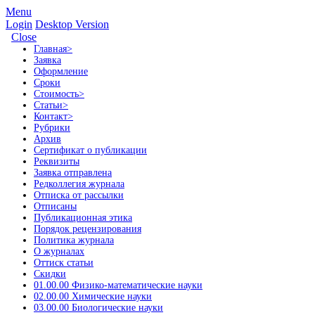
Menu
Login
Desktop Version
Close
Главная
>
Заявка
Оформление
Сроки
Стоимость
>
Статьи
>
Контакт
>
Рубрики
Архив
Сертификат о публикации
Реквизиты
Заявка отправлена
Редколлегия журнала
Отписка от рассылки
Отписаны
Публикационная этика
Порядок рецензирования
Политика журнала
О журналах
Оттиск статьи
Скидки
01.00.00 Физико-математические науки
02.00.00 Химические науки
03.00.00 Биологические науки