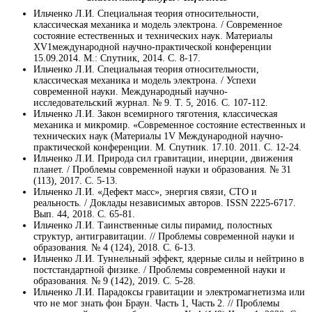
Ильченко Л.И. Специальная теория относительности,
классическая механика и модель электрона. / Современное
состояние естественных и технических наук. Материалы
XV1международной научно-практической конференции
15.09.2014. М.: Спутник, 2014. С. 8-17.
Ильченко Л.И. Специальная теория относительности,
классическая механика и модель электрона. / Успехи
современной науки. Международный научно-
исследовательский журнал. № 9. Т. 5, 2016. С. 107-112.
Ильченко Л.И. Закон всемирного тяготения, классическая
механика и микромир. «Современное состояние естественных и
технических наук (Материалы 1V Международной научно-
практической конференции. М. Спутник. 17.10. 2011. С. 12-24.
Ильченко Л.И. Природа сил гравитации, инерции, движения
планет. / Проблемы современной науки и образования. № 31
(113), 2017. С. 5-13.
Ильченко Л.И. «Дефект масс», энергия связи, СТО и
реальность. / Доклады независимых авторов. ISSN 2225-6717.
Вып. 44, 2018. С. 65-81.
Ильченко Л.И. Таинственные силы пирамид, полостных
структур, антигравитации. // Проблемы современной науки и
образования. № 4 (124), 2018. С. 6-13.
Ильченко Л.И. Туннельный эффект, ядерные силы и нейтрино в
постстандартной физике. / Проблемы современной науки и
образования. № 9 (142), 2019. С. 5-28.
Ильченко Л.И. Парадоксы гравитации и электромагнетизма или
что не мог знать фон Браун. Часть 1, Часть 2. // Проблемы