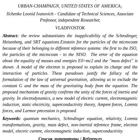
URBAN-CHAMPAIGN, UNITED STATES OF AMERICA;
Ilchenko Leonid Ivanovich - Candidate of Technical Sciences, Associate
Professor, independent Researcher,
VLADIVOSTOK
А
bstract:
the review substantiates the inapplicability of the Schrodinger,
Heisenberg, and SRT equations.Einstein for the particles of the microcosm
because of their belonging to different reference systems: the first to the ISO,
the particles of the microcosm - to the NISO. The error of the equation
about the equality of masses and energies E0=mc2 and the "mass defect" is
shown. A model of the electron is proposed to explain its charge and the
interaction of particles. These paradoxes justify the fallacy of the
formulation of the law of universal gravitation, allowing us to exclude the
constant G and the mass of the gravitating body from the equation. The
proposed mechanism of gravity confirms the unity of the forces of inertia and
gravity. In electrodynamics, a new model of electric current, electromagnetic
induction, static electricity, superconductivity theory, Ampere forces, Lorentz
forces, and Larmor precession is proposed.
Keywords:
quantum mechanics, Schrodinger equation, relativity, Lorentz
transformations, gravity, mass defect, non-inertial reference frame, electron
model, electric current, electromagnetic induction, superconductivity.
Список литературы /
References