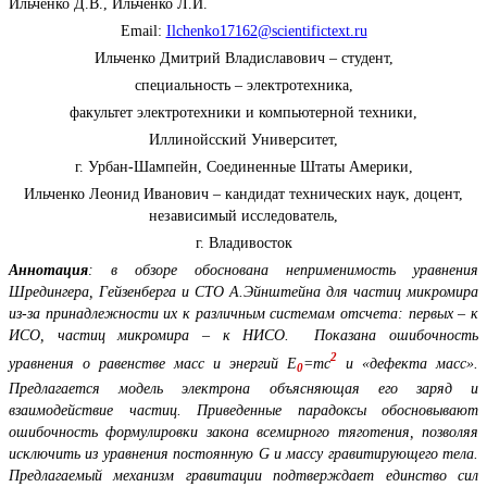
Ильченко Д.В., Ильченко Л.И.
Email:
Ilchenko17162@scientifictext.ru
Ильченко Дмитрий Владиславович – студент,
специальность – электротехника,
факультет электротехники и компьютерной техники,
Иллинойсский Университет,
г. Урбан-Шампейн, Соединенные Штаты Америки,
Ильченко Леонид Иванович – кандидат технических наук, доцент,
независимый исследователь,
г. Владивосток
Аннотация
: в обзоре обоснована неприменимость уравнения
Шредингера, Гейзенберга и СТО А.Эйнштейна для частиц микромира
из-за принадлежности их к различным системам отсчета: первых – к
ИСО, частиц микромира – к НИСО. Показана ошибочность
2
уравнения о равенстве масс и энергий
E
=
mc
и «дефекта масс».
0
Предлагается модель электрона объясняющая его заряд и
взаимодействие частиц. Приведенные парадоксы обосновывают
ошибочность формулировки закона всемирного тяготения, позволяя
исключить из уравнения постоянную
G
и массу гравитирующего тела.
Предлагаемый механизм гравитации подтверждает единство сил