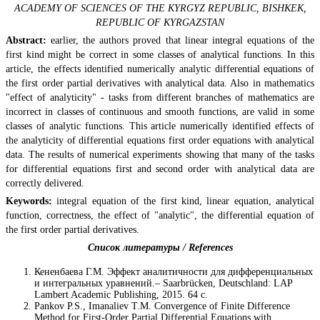
ACADEMY OF SCIENCES OF THE KYRGYZ REPUBLIC, BISHKEK,
REPUBLIC OF KYRGAZSTAN
Abstract:
earlier, the authors proved that linear integral equations of the
first kind might be correct in some classes of analytical functions. In this
article, the effects identified numerically analytic differential equations of
the first order partial derivatives with analytical data. Also in mathematics
"effect of analyticity" - tasks from different branches of mathematics are
incorrect in classes of continuous and smooth functions, are valid in some
classes of analytic functions. This article numerically identified effects of
the analyticity of differential equations first order equations with analytical
data. The results of numerical experiments showing that many of the tasks
for differential equations first and second order with analytical data are
correctly delivered.
Keywords:
integral equation of the first kind, linear equation, analytical
function, correctness, the effect of "analytic", the differential equation of
the first order partial derivatives.
Список литературы / References
Кененбаева Г.М. Эффект аналитичности для дифференциальных
и интегральных уравнений.– Saarbrücken, Deutschland: LAP
Lambert Academic Publishing, 2015. 64 c.
Pankov P.S., Imanaliev T.M. Convergence of Finite Difference
Method for First-Order Partial Differential Equations with