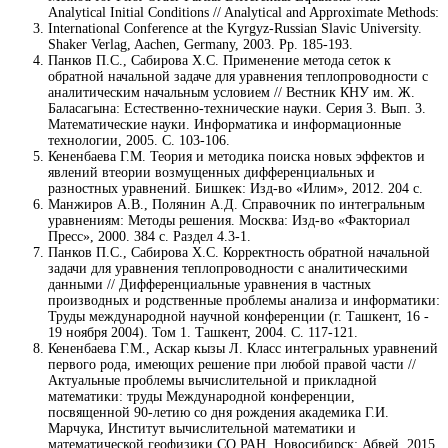
Analytical Initial Conditions // Analytical and Approximate Methods:
International Conference at the Kyrgyz-Russian Slavic University.
Shaker Verlag, Aachen, Germany, 2003. Pp. 185-193.
Панков П.С., Сабирова Х.С. Применение метода сеток к
обратной начальной задаче для уравнения теплопроводности с
аналитическим начальным условием // Вестник КНУ им. Ж.
Баласагына: Естественно-технические науки. Серия 3. Вып. 3.
Математические науки. Информатика и информационные
технологии, 2005. С. 103-106.
Кененбаева Г.М. Теория и методика поиска новых эффектов и
явлений втеории возмущенных дифференциальных и
разностных уравнений. Бишкек: Изд-во «Илим», 2012. 204 с.
Манжиров А.В., Полянин А.Д. Справочник по интегральным
уравнениям: Методы решения. Москва: Изд-во «Факториал
Пресс», 2000. 384 с. Раздел 4.3-1.
Панков П.С., Сабирова Х.С. Корректность обратной начальной
задачи для уравнения теплопроводности с аналитическими
данными // Дифференциальные уравнения в частных
производных и родственные проблемы анализа и информатики:
Труды международной научной конференции (г. Ташкент, 16 -
19 ноября 2004). Том 1. Ташкент, 2004. С. 117-121.
Кененбаева Г.М., Аскар кызы Л. Класс интегральных уравнений
первого рода, имеющих решение при любой правой части //
Актуальные проблемы вычислительной и прикладной
математики: труды Международной конференции,
посвященной 90-летию со дня рождения академика Г.И.
Марчука, Институт вычислительной математики и
математической геофизики СО РАН. Новосибирск: Абвей, 2015.