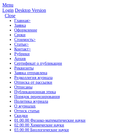
Menu
Login
Desktop Version
Close
Главная
>
Заявка
Оформление
Сроки
Стоимость
>
Статьи
>
Контакт
>
Рубрики
Архив
Сертификат о публикации
Реквизиты
Заявка отправлена
Редколлегия журнала
Отписка от рассылки
Отписаны
Публикационная этика
Порядок рецензирования
Политика журнала
О журналах
Оттиск статьи
Скидки
01.00.00 Физико-математические науки
02.00.00 Химические науки
03.00.00 Биологические науки