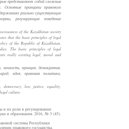
орые представляют собой сложные
ия. Основные принципы правового
одержаниях реально существующие
нормы, регулирующие поведение
nsciousness of the Kazakhstan society
otes that the basic principles of legal
policy of the Republic of Kazakhstan,
ies. The basic principles of legal
ents really existing legal, moral and
, личность, принцип, демократия,
народ, идея, правовая политика,
e, democracy, law, justice, equality,
legal culture.
ы и их роли в регулировании
ки и образования. 2016, № 3 (45).
равовой системы Республики
влении правового государства.