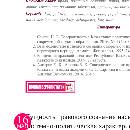
Ключевые слова:
право, политика, сознание, народ, насе
знание, состояние, развитие, идеология, правонарушение, 
Keywords:
law, politics, consciousness, people, population, 
status, development, ideology, delinquency, law, state.
Литература
Сейсен Н. Б. Толерантность в Казахстане: политиче
современной науки и образования. 2016, № 3 (45). С
Взаимодействие правового сознания с моралью и н
переходного периода. Алматы: Жеті жарғы, 1995. 24
Концепция правовой политики Республики Казахстан
Казахстанская правда. 2009, 27 августа.
Алияров Е. К., Аюпова З. К. Совершенствование п
Казахстан и вклад академика С. С. Сартаева в стано
Алматы: Экономика, 2016. 264 с.
16
Сущность правового сознания насе
системно-политическая характерис
МАЯ