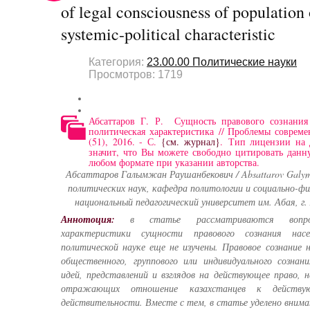
of legal consciousness of population
systemic-political characteristic
Категория:
23.00.00 Политические науки
Просмотров: 1719
Абсаттаров Г. Р. Сущность правового сознания 
политическая характеристика // Проблемы совре
(51), 2016. - С.
{см. журнал}
. Тип лицензии на 
значит, что Вы можете свободно цитировать данн
любом формате при указании авторства.
Абсаттаров Галымжан Раушанбекович / Absattarov Galym
политических наук, кафедра политологии и социально-фи
национальный педагогический университет им. Абая, г
Аннотоция:
в статье рассматриваются вопросы 
характеристики сущности правового сознания нас
политической науке еще не изучены. Правовое сознание 
общественного, группового или индивидуального сознан
идей, представлений и взглядов на действующее право,
отражающих отношение казахстанцев к действу
действительности. Вместе с тем, в статье уделено внима