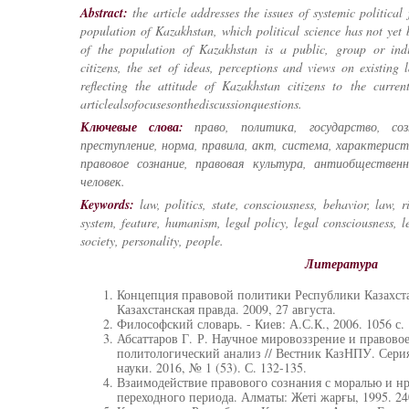
Abstract:
the article addresses the issues of systemic political 
population of Kazakhstan, which political science has not yet 
of the population of Kazakhstan is a public, group or ind
citizens, the set of ideas, perceptions and views on existing 
reflecting the attitude of Kazakhstan citizens to the curren
articlealsofocusesonthediscussionquestions.
Ключевые слова:
право, политика, государство, созн
преступление, норма, правила, акт, система, характерист
правовое сознание, правовая культура, антиобщественн
человек.
Keywords:
law, politics, state, consciousness, behavior, law, r
system, feature, humanism, legal policy, legal consciousness, 
society, personality, people.
Литература
Концепция правовой политики Республики Казахстан
Казахстанская правда. 2009, 27 августа.
Философский словарь. - Киев: А.С.К., 2006. 1056 с.
Абсаттаров Г. Р. Научное мировоззрение и правовое
политологический анализ // Вестник КазНПУ. Сери
науки. 2016, № 1 (53). С. 132-135.
Взаимодействие правового сознания с моралью и н
переходного периода. Алматы: Жеті жарғы, 1995. 24