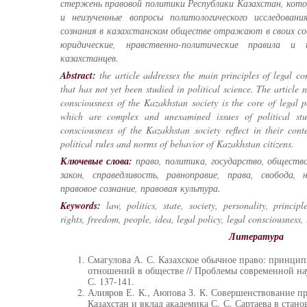
стержень правовой политики Республики Казахстан, кот
и неизученные вопросы политологического исследован
сознания в казахстанском обществе отражают в своих с
юридические, нравственно-политические правила и 
казахстанцев.
Abstract:
the article addresses the main principles of legal co
that has not yet been studied in political science. The article n
consciousness of the Kazakhstan society is the core of legal 
which are complex and unexamined issues of political stud
consciousness of the Kazakhstan society reflect in their cont
political rules and norms of behavior of Kazakhstan citizens.
Ключевые слова:
право, политика, государство, общество
закон, справедливость, равноправие, права, свобода, 
правовое сознание, правовая культура.
Keywords:
law, politics, state, society, personality, principl
rights, freedom, people, idea, legal policy, legal consciousness, 
Литература
Смагулова А. С. Казахское обычное право: принцип
отношений в обществе // Проблемы современной нау
С. 137-141.
Алияров Е. К., Аюпова З. К. Совершенствование п
Казахстан и вклад академика С. С. Сартаева в стано