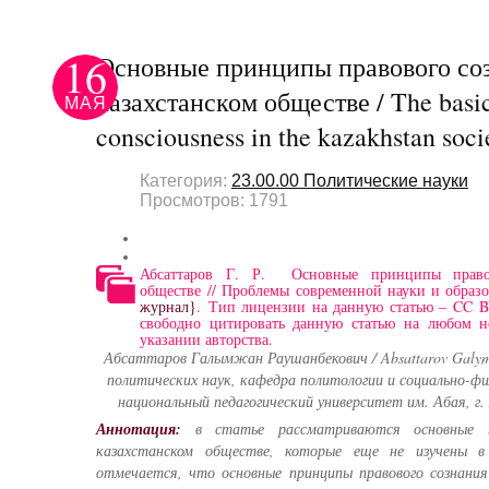
16
Основные принципы правового соз
казахстанском обществе / The basic 
МАЯ
consciousness in the kazakhstan soci
Категория:
23.00.00 Политические науки
Просмотров: 1791
Абсаттаров Г. Р. Основные принципы правов
обществе // Проблемы современной науки и образ
журнал}
. Тип лицензии на данную статью – CC BY
свободно цитировать данную статью на любом 
указании авторства.
Абсаттаров Галымжан Раушанбекович / Absattarov Galym
политических наук, кафедра политологии и социально-фи
национальный педагогический университет им. Абая, г
Аннотация:
в статье рассматриваются основные п
казахстанском обществе, которые еще не изучены в
отмечается, что основные принципы правового сознания