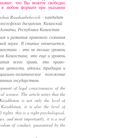
значит, что Вы можете свободно
и в любом формате при указании
zhan Raushanbekovich – кандидат
лососфских дисциплин, Казахский
. Алматы, Республика Казахстан
я и развития правового сознания
ской науке. В статье отмечается,
захстана – это не только уровень
ов Казахстана, это еще и уровень
вития всего права, это право-
вые ценности, идеалы, традиции и
циально-политическое положение
ованных государством.
lopment of legal consciousness of the
al science. The article notes that the
Kazakhstan is not only the level of
Kazakhstan, it is also the level of
 rights, this is a right-psychological,
ges, and most importantly, it is a real
 freedom of conduct, guaranteed by the