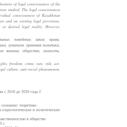
features of legal consciousness of the
been studied. The legal consciousness
ividual consciousness of Kazakhstan
law and on existing legal provisions,
t or desired legal reality. However,
ание, поведение, закон, права,
ика, гуманизм, правовая политика,
ое явление, общество, личность,
ights, freedom, crime, rate, rule, act,
legal culture, anti-social phenomenon,
 с 2010 до 2020 года //
 сознание: теоретико-
я социологические и политические
равственностью в обществе
0 с.