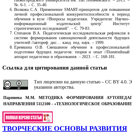
Нижегородского университета им. НИ Лобачевского. – 2013. –
№. 6-1. – С. 35-40.
Волкова С.А. Применение SMART-принципов для повышения
личной профессиональной конкурентоспособности в период
обучения в вузе //Вопросы педагогики. Учредители: Научно-
информационный издательский центр" Институт
стратегических исследований". – С. 79-83.
Степанов В.А. Педагогическая исследовательская рефлексия в
системе формирования самооценочной деятельности будущих
учителей //автореф. дис.... канд. пед. наук. – 1999.
Еремкина О.В. Смешанное обучение в профессиональной
подготовке будущих педагогов: теория и опыт //Понятийный
аппарат педагогики и образования. – 2023. – С. 168-181.
Ссылка для цитирования данной статьи
Тип лицензии на данную статью – CC BY 4.0. Э
указании авторства.
Парпиева М.М.
МЕТОДИКА ФОРМИРОВАНИЯ АУТОПЕДАГ
НАПРАВЛЕНИЯ 5112100 - «ТЕХНОЛОГИЧЕСКОЕ ОБРАЗОВАНИЕ
ТВОРЧЕСКИЕ ОСНОВЫ РАЗВИТИЯ