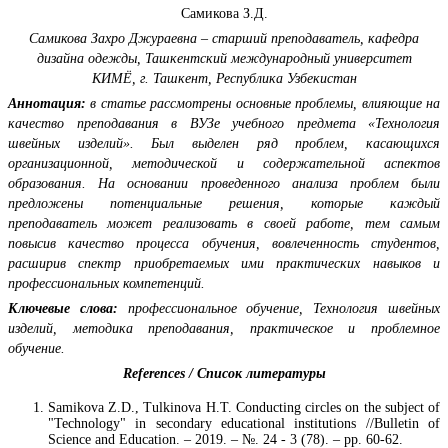
Самикова З.Д.
Самикова Захро Джураевна – старший преподаватель, кафедра
дизайна одежды, Ташкентский международный университет
КИМЁ, г. Ташкент, Республика Узбекистан
Аннотация:
в статье рассмотрены основные проблемы, влияющие на
качество преподавания в ВУЗе учебного предмета «Технология
швейных изделий». Был выделен ряд проблем, касающихся
организационной, методической и содержательной аспектов
образования. На основании проведенного анализа проблем были
предложены потенциальные решения, которые каждый
преподаватель может реализовать в своей работе, тем самым
повысив качество процесса обучения, вовлеченность студентов,
расширив спектр приобретаемых ими практических навыков и
профессиональных компетенций.
Ключевые слова:
профессиональное обучение, Технология швейных
изделий, методика преподавания, практическое и проблемное
обучение.
References / Список литературы
Samikova Z.D., Tulkinova H.T. Conducting circles on the subject of
"Technology" in secondary educational institutions //Bulletin of
Science and Education. – 2019. – №. 24 - 3 (78). – pp. 60-62.