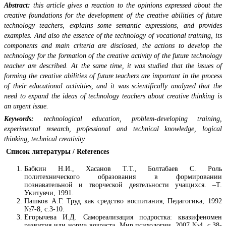
Abstract:
this article gives a reaction to the opinions expressed about the
creative foundations for the development of the creative abilities of future
technology teachers, explains some semantic expressions, and provides
examples. And also the essence of the technology of vocational training, its
components and main criteria are disclosed, the actions to develop the
technology for the formation of the creative activity of the future technology
teacher are described. At the same time, it was studied that the issues of
forming the creative abilities of future teachers are important in the process
of their educational activities, and it was scientifically analyzed that the
need to expand the ideas of technology teachers about creative thinking is
an urgent issue.
Keywords:
technological education, problem-developing training,
experimental research, professional and technical knowledge, logical
thinking, technical creativity.
Список литературы / References
Бабкин Н.И., Хасанов Т.Т., Болтабаев С. Роль
политехнического образования в формировании
познавательной и творческой деятельности учащихся. –Т.
Укитувчи, 1991.
Пашков А.Г. Труд как средство воспитания, Педагогика, 1992
№7-8, с.3-10.
Егорычева И.Д. Самореализация подростка: квазифеномен
развития или норма возраста. Мир психологии, 2007 №4, с.38-