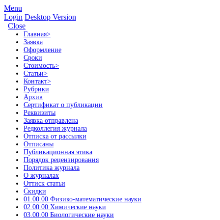
Menu
Login
Desktop Version
Close
Главная
>
Заявка
Оформление
Сроки
Стоимость
>
Статьи
>
Контакт
>
Рубрики
Архив
Сертификат о публикации
Реквизиты
Заявка отправлена
Редколлегия журнала
Отписка от рассылки
Отписаны
Публикационная этика
Порядок рецензирования
Политика журнала
О журналах
Оттиск статьи
Скидки
01.00.00 Физико-математические науки
02.00.00 Химические науки
03.00.00 Биологические науки