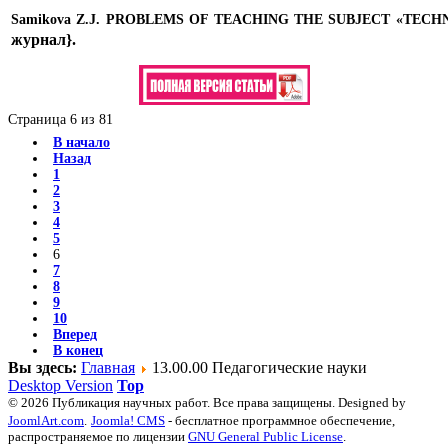
Samikova Z.J. PROBLEMS OF TEACHING THE SUBJECT «TE
журнал}
.
Страница 6 из 81
В начало
Назад
1
2
3
4
5
6
7
8
9
10
Вперед
В конец
Вы здесь:
Главная
13.00.00 Педагогические науки
Desktop Version
Top
© 2026 Публикация научных работ. Все права защищены. Designed by
JoomlArt.com
.
Joomla! CMS
- бесплатное программное обеспечение,
распространяемое по лицензии
GNU General Public License
.