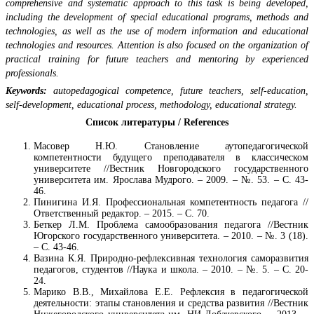
comprehensive and systematic approach to this task is being developed,
including the development of special educational programs, methods and
technologies, as well as the use of modern information and educational
technologies and resources. Attention is also focused on the organization of
practical training for future teachers and mentoring by experienced
professionals.
Keywords:
autopedagogical competence, future teachers, self-education,
self-development, educational process, methodology, educational strategy.
Список литературы / References
Масовер Н.Ю. Становление аутопедагогической
компетентности будущего преподавателя в классическом
университете //Вестник Новгородского государственного
университета им. Ярослава Мудрого. – 2009. – №. 53. – С. 43-
46.
Пинигина И.Я. Профессиональная компетентность педагога //
Ответственный редактор. – 2015. – С. 70.
Беткер Л.М. Проблема самообразования педагога //Вестник
Югорского государственного университета. – 2010. – №. 3 (18).
– С. 43-46.
Вазина К.Я. Природно-рефлексивная технология саморазвития
педагогов, студентов //Наука и школа. – 2010. – №. 5. – С. 20-
24.
Марико В.В., Михайлова Е.Е. Рефлексия в педагогической
деятельности: этапы становления и средства развития //Вестник