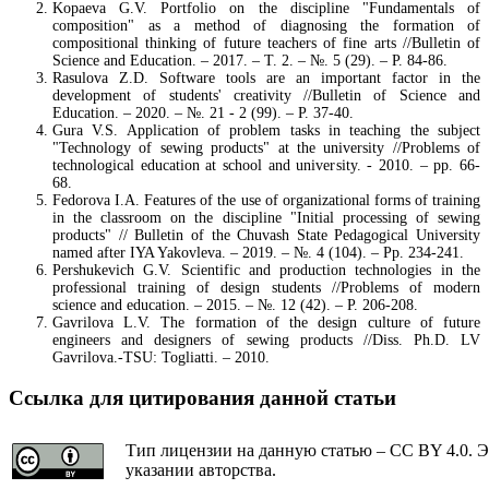
Kopaeva G.V. Portfolio on the discipline "Fundamentals of
composition" as a method of diagnosing the formation of
compositional thinking of future teachers of fine arts //Bulletin of
Science and Education. – 2017. – T. 2. – №. 5 (29). – P. 84-86.
Rasulova Z.D. Software tools are an important factor in the
development of students' creativity //Bulletin of Science and
Education. – 2020. – №. 21 - 2 (99). – P. 37-40.
Gura V.S. Application of problem tasks in teaching the subject
"Technology of sewing products" at the university //Problems of
technological education at school and university. - 2010. – pp. 66-
68.
Fedorova I.A. Features of the use of organizational forms of training
in the classroom on the discipline "Initial processing of sewing
products" // Bulletin of the Chuvash State Pedagogical University
named after IYA Yakovleva. – 2019. – №. 4 (104). – Pp. 234-241.
Pershukevich G.V. Scientific and production technologies in the
professional training of design students //Problems of modern
science and education. – 2015. – №. 12 (42). – P. 206-208.
Gavrilova L.V. The formation of the design culture of future
engineers and designers of sewing products //Diss. Ph.D. LV
Gavrilova.-TSU: Togliatti. – 2010.
Ссылка для цитирования данной статьи
Тип лицензии на данную статью – CC BY 4.0. Э
указании авторства.