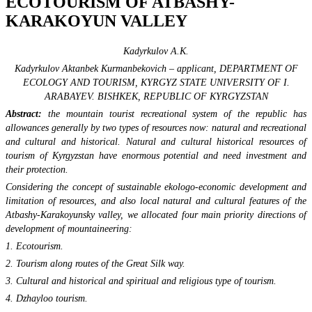
ECOTOURISM OF ATBASHY-
KARAKOYUN VALLEY
Kadyrkulov A.К.
Kadyrkulov Aktanbek Kurmanbekovich – applicant, DEPARTMENT OF
ECOLOGY AND TOURISM, KYRGYZ STATE UNIVERSITY OF I.
ARABAYEV. BISHKEK, REPUBLIC OF KYRGYZSTAN
Abstract:
the mountain tourist recreational system of the republic has
allowances generally by two types of resources now: natural and recreational
and cultural and historical. Natural and cultural historical resources of
tourism of Kyrgyzstan have enormous potential and need investment and
their protection.
Considering the concept of sustainable ekologo-economic development and
limitation of resources, and also local natural and cultural features of the
Atbashy-Karakoyunsky valley, we allocated four main priority directions of
development of mountaineering:
1. Ecotourism.
2. Tourism along routes of the Great Silk way.
3. Cultural and historical and spiritual and religious type of tourism.
4. Dzhayloo tourism.