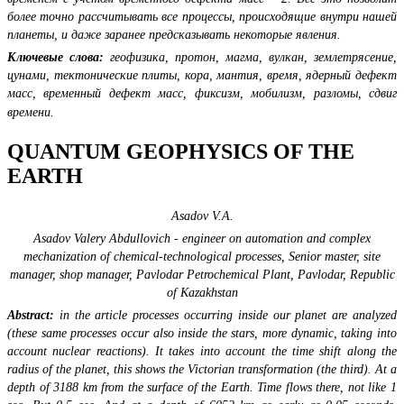
более точно рассчитывать все процессы, происходящие внутри нашей
планеты, и даже заранее предсказывать некоторые явления.
Ключевые слова:
геофизика, протон, магма, вулкан, землетрясение,
цунами, тектонические плиты, кора, мантия, время, ядерный дефект
масс, временный дефект масс, фиксизм, мобилизм, разломы, сдвиг
времени.
QUANTUM GEOPHYSICS OF THE
EARTH
Asadov V.А.
Asadov Valery Abdullovich - engineer on automation and complex
mechanization of chemical-technological processes, Senior master, site
manager, shop manager, Pavlodar Petrochemical Plant, Pavlodar, Republic
of Kazakhstan
Abstract:
in the article processes occurring inside our planet are analyzed
(these same processes occur also inside the stars, more dynamic, taking into
account nuclear reactions). It takes into account the time shift along the
radius of the planet, this shows the Victorian transformation (the third). At a
depth of 3188 km from the surface of the Earth. Time flows there, not like 1