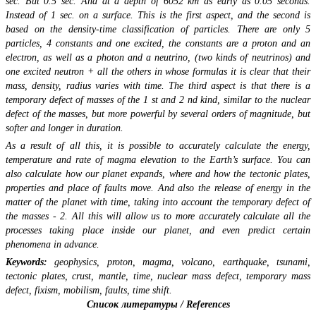
sec. But 0.5 sec. And at a depth of 6052 km as early as 0.05 seconds.
Instead of 1 sec. on a surface. This is the first aspect, and the second is
based on the density-time classification of particles. There are only 5
particles, 4 constants and one excited, the constants are a proton and an
electron, as well as a photon and a neutrino, (two kinds of neutrinos) and
one excited neutron + all the others in whose formulas it is clear that their
mass, density, radius varies with time. The third aspect is that there is a
temporary defect of masses of the 1 st and 2 nd kind, similar to the nuclear
defect of the masses, but more powerful by several orders of magnitude, but
softer and longer in duration.
As a result of all this, it is possible to accurately calculate the energy,
temperature and rate of magma elevation to the Earth’s surface. You can
also calculate how our planet expands, where and how the tectonic plates,
properties and place of faults move. And also the release of energy in the
matter of the planet with time, taking into account the temporary defect of
the masses - 2. All this will allow us to more accurately calculate all the
processes taking place inside our planet, and even predict certain
phenomena in advance.
Keywords:
geophysics, proton, magma, volcano, earthquake, tsunami,
tectonic plates, crust, mantle, time, nuclear mass defect, temporary mass
defect, fixism, mobilism, faults, time shift.
Список литературы / References