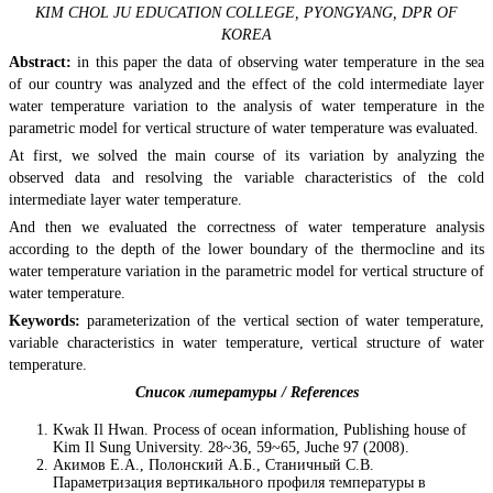
KIM CHOL JU EDUCATION COLLEGE, PYONGYANG, DPR OF
KOREA
Abstract:
in this paper the data of observing water temperature in the sea
of our country was analyzed and the effect of the cold intermediate layer
water temperature variation to the analysis of water temperature in the
parametric model for vertical structure of water temperature was evaluated.
At first, we solved the main course of its variation by analyzing the
observed data and resolving the variable characteristics of the cold
intermediate layer water temperature.
And then we evaluated the correctness of water temperature analysis
according to the depth of the lower boundary of the thermocline and its
water temperature variation in the parametric model for vertical structure of
water temperature.
Keywords:
parameterization of the vertical section of water temperature,
variable characteristics in water temperature, vertical structure of water
temperature.
Список литературы / References
Kwak Il Hwan. Рrocess of ocean information, Publishing house of
Kim Il Sung University. 28~36, 59~65, Juche 97 (2008).
Акимов Е.А., Полонский А.Б., Станичный С.В.
Параметризация вертикального профиля температуры в