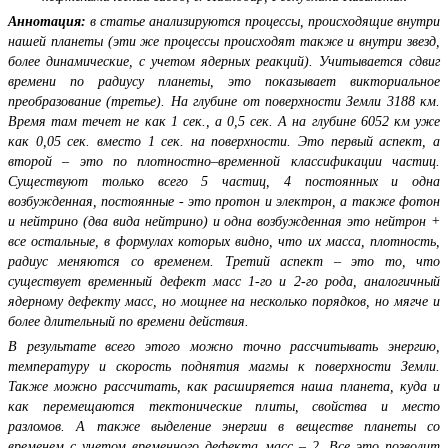
Аннотация:
в статье анализируются процессы, происходящие внутри
нашей планеты (эти же процессы происходят также и внутри звезд,
более динамические, с учетом ядерных реакций). Учитывается сдвиг
времени по радиусу планеты, это показывает викториальное
преобразование (третье). На глубине от поверхности Земли 3188 км.
Время там течет не как 1 сек., а 0,5 сек. А на глубине 6052 км уже
как 0,05 сек. вместо 1 сек. на поверхности. Это первый аспект, а
второй – это по плотностно–временной классификации частиц.
Существуют только всего 5 частиц, 4 постоянных и одна
возбужденная, постоянные - это протон и электрон, а также фотон
и нейтрино (два вида нейтрино) и одна возбужденная это нейтрон +
все остальные, в формулах которых видно, что их масса, плотность,
радиус меняются со временем. Третий аспект – это то, что
существует временный дефект масс 1-го и 2-го рода, аналогичный
ядерному дефекту масс, но мощнее на несколько порядков, но мягче и
более длительный по времени действия.
В результате всего этого можно точно рассчитывать энергию,
температуру и скорость поднятия магмы к поверхности Земли.
Также можно рассчитать, как расширяется наша планета, куда и
как перемещаются тектонические плиты, свойства и место
разломов. А также выделение энергии в веществе планеты со
временем с учетом временного дефекта масс – 2. Все это позволит