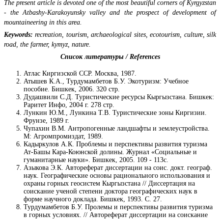
The present article is devoted one of the most beautiful corners of Kyrgyzstan
- the Atbashy-Karakoyunsky valley and the prospect of development of
mountaineering in this area.
Keywords:
recreation, tourism, archaeological sites, ecotourism, culture, silk
road, the farmer, kymyz, nature.
Список литературы / References
Атлас Киргизской ССР. Москва, 1987.
Атышев К.А., Турдумамбетов Б.У. Экотуризм: Учебное
пособие. Бишкек, 2006. 320 стр.
Дудашвили С.Д. Туристические ресурсы Кыргызстана. Бишкек:
Раритет Инфо, 2004 г. 278 стр.
Лункин Ю.M., Лункина Т.В. Туристические зоны Киргизии.
Фрунзе, 1989 г.
Чупахин В.М. Антропогенные ландшафты и землеустройства.
М: Агромпромиздат, 1989.
Кадыркулов А.К. Проблемы и перспективы развития туризма
Ат-Башы Кара-Коюнской долины. Журнал «Социальные и
гуманитарные науки». Бишкек, 2005. 109 - 113с.
Азыкова Э.К. Автореферат диссертации на соис. докт. географ.
наук. Географические основы рационального использования и
охраны горных геосистем Кыргызстана // Диссертация на
соискание ученой степени доктора географических наук в
форме научного доклада. Бишкек, 1993. С. 27.
Турдумамбетов Б.У. Пролемы и перспективы развития туризма
в горных условиях. // Автореферат диссертации на соискание