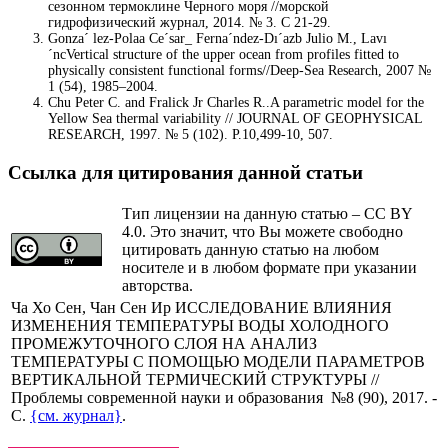
сезонном термоклине Черного моря //морской
гидрофизический журнал, 2014. № 3. С 21-29.
Gonza´ lez-Polaa Ce´sar_ Ferna´ndez-Dı´azb Julio M., Lavı
´ncVertical structure of the upper ocean from profiles fitted to
physically consistent functional forms//Deep-Sea Research, 2007 №
1 (54), 1985–2004.
Chu Peter C. and Fralick Jr Charles R..A parametric model for the
Yellow Sea thermal variability // JOURNAL OF GEOPHYSICAL
RESEARCH, 1997. № 5 (102). P.10,499-10, 507.
Ссылка для цитирования данной статьи
Тип лицензии на данную статью – CC BY
4.0. Это значит, что Вы можете свободно
цитировать данную статью на любом
носителе и в любом формате при указании
авторства.
Ча Хо Сен, Чан Сен Ир ИССЛЕДОВАНИЕ ВЛИЯНИЯ
ИЗМЕНЕНИЯ ТЕМПЕРАТУРЫ ВОДЫ ХОЛОДНОГО
ПРОМЕЖУТОЧНОГО СЛОЯ НА АНАЛИЗ
ТЕМПЕРАТУРЫ С ПОМОЩЬЮ МОДЕЛИ ПАРАМЕТРОВ
ВЕРТИКАЛЬНОЙ ТЕРМИЧЕСКИЙ СТРУКТУРЫ //
Проблемы современной науки и образования №8 (90), 2017. -
С.
{см. журнал}
.