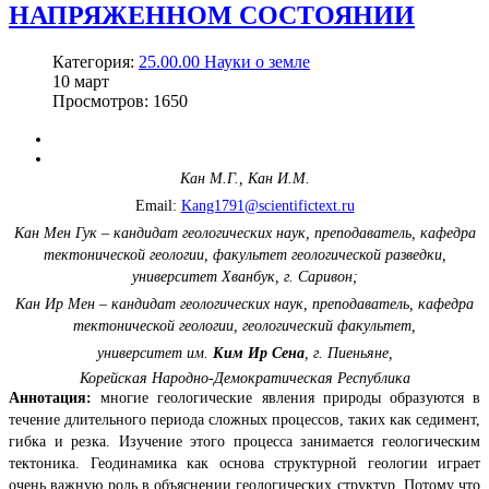
НАПРЯЖЕННОМ СОСТОЯНИИ
Категория:
25.00.00 Науки о земле
10
март
Просмотров: 1650
Кан М.Г., Кан И.М.
Email:
Kang1791@scientifictext.ru
Кан Мен Гук ‒ кандидат геологических наук, преподаватель, кафедра
тектонической геологии, факультет геологической разведки,
университет Хванбук, г. Саривон;
Кан Ир Мен ‒ кандидат геологических наук, преподаватель, кафедра
тектонической геологии, геологический факультет,
университет им.
Ким Ир Сена
, г. Пиеньяне,
Корейская Народно-Демократическая Республика
Аннотация:
многие геологические явления природы образуются в
течение длительного периода сложных процессов, таких как седимент,
гибка и резка. Изучение этого процесса занимается геологическим
тектоника. Геодинамика как основа структурной геологии играет
очень важную роль в объяснении геологических структур. Потому что