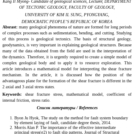
Kang Il Myong- Candidate of geological sciences, Lecturer, DEPARTMENT
OF TECTONIC GEOLOGY, FACULTY OF GEOLOGY,
UNIVERSITY OF KIM IL SUNG, PYONGYANG,
DEMOCRATIC PEOPLE’S REPUBLIC OF KOREA
Absrast:
many geological phenomena of nature are formed for long periods
of complex processes such as sedimentation, bending, and cutting. Studying
of this process is geological tectonics. The basis of structural geology,
geodynamics, is very important in explaining geological structures. Because
many of the data obtained from the field are used in the interpretation of
the dynamics. Therefore, it is urgently required to create a simple model of
complex geological body and to apply it to resource exploration. This
article introduces a mathematical model for interpreting the shear fracture
mechanism. In the article, it is discussed how the position of the
advantageous plane for the formation of the shear fracture is different in the
2 axial and 3 axial stress states.
Keywords:
shear fracture stress, mathematical model, coefficient of
internal friction, stress ratio.
Список литературы / References
Byon Ju Hyok, The study on the method for fault system boundary
by element laying of fault, candidate degree thesis, 2014.
Morris Alan P. The importance of the effective intermediate
principal stress(σ2) to fault slip patterns, Journal of Structural