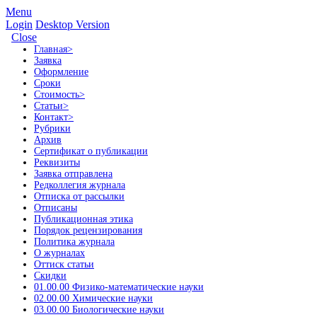
Menu
Login
Desktop Version
Close
Главная
>
Заявка
Оформление
Сроки
Стоимость
>
Статьи
>
Контакт
>
Рубрики
Архив
Сертификат о публикации
Реквизиты
Заявка отправлена
Редколлегия журнала
Отписка от рассылки
Отписаны
Публикационная этика
Порядок рецензирования
Политика журнала
О журналах
Оттиск статьи
Скидки
01.00.00 Физико-математические науки
02.00.00 Химические науки
03.00.00 Биологические науки