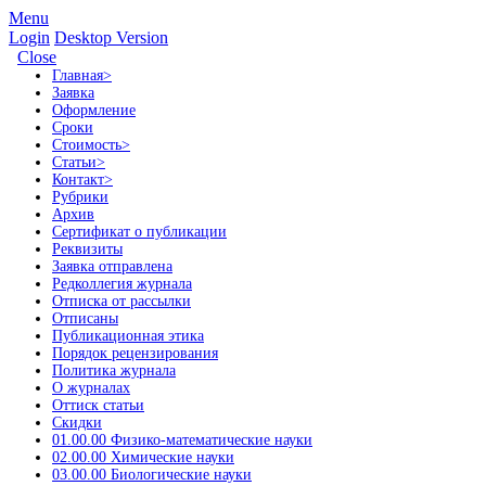
Menu
Login
Desktop Version
Close
Главная
>
Заявка
Оформление
Сроки
Стоимость
>
Статьи
>
Контакт
>
Рубрики
Архив
Сертификат о публикации
Реквизиты
Заявка отправлена
Редколлегия журнала
Отписка от рассылки
Отписаны
Публикационная этика
Порядок рецензирования
Политика журнала
О журналах
Оттиск статьи
Скидки
01.00.00 Физико-математические науки
02.00.00 Химические науки
03.00.00 Биологические науки