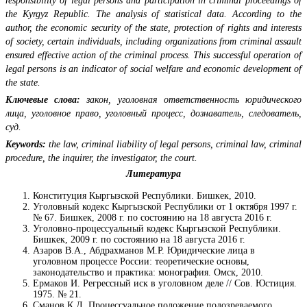
responsibility of legal persons and participation in criminal proceedings of
the Kyrgyz Republic. The analysis of statistical data. According to the
author, the economic security of the state, protection of rights and interests
of society, certain individuals, including organizations from criminal assault
ensured effective action of the criminal process. This successful operation of
legal persons is an indicator of social welfare and economic development of
the state.
Ключевые слова:
закон, уголовная ответственность юридического
лица, уголовное право, уголовный процесс, дознаватель, следователь,
суд.
Keywords:
the law, criminal liability of legal persons, criminal law, criminal
procedure, the inquirer, the investigator, the court.
Литература
Конституция Кыргызской Республики. Бишкек, 2010.
Уголовный кодекс Кыргызской Республики от 1 октября 1997 г.
№ 67. Бишкек, 2008 г. по состоянию на 18 августа 2016 г.
Уголовно-процессуальный кодекс Кыргызской Республики.
Бишкек, 2009 г. по состоянию на 18 августа 2016 г.
Азаров В.А., Абдрахманов М.Р. Юридические лица в
уголовном процессе России: теоретические основы,
законодательство и практика: монография. Омск, 2010.
Ермаков И. Регрессный иск в уголовном деле // Сов. Юстиция.
1975. № 21.
Сманов К.Д. Процессуальное положение подозреваемого,