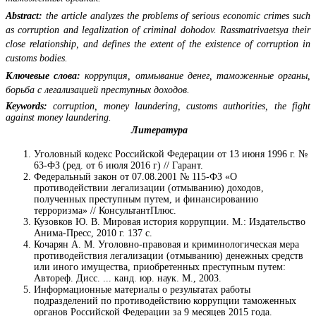
Abstract:
the article analyzes the problems of serious economic crimes such
as corruption and legalization of criminal dohodov. Rassmatrivaetsya their
close relationship, and defines the extent of the existence of corruption in
customs bodies.
Ключевые слова:
коррупция, отмывание денег, таможенные органы,
борьба с легализацией преступных доходов.
Keywords:
corruption, money laundering, customs authorities, the fight
against money laundering.
Литература
Уголовный кодекс Российской Федерации от 13 июня 1996 г. №
63-ФЗ (ред. от 6 июля 2016 г) // Гарант.
Федеральный закон от 07.08.2001 № 115-ФЗ «О
противодействии легализации (отмыванию) доходов,
полученных преступным путем, и финансированию
терроризма» // КонсультантПлюс.
Кузовков Ю. В. Мировая история коррупции. М.: Издательство
Анима-Пресс, 2010 г. 137 с.
Кочарян А. М. Уголовно-правовая и криминологическая мера
противодействия легализации (отмыванию) денежных средств
или иного имущества, приобретенных преступным путем:
Автореф. Дисс. ... канд. юр. наук. М., 2003.
Информационные материалы о результатах работы
подразделений по противодействию коррупции таможенных
органов Российской Федерации за 9 месяцев 2015 года.