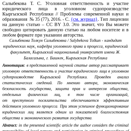
Салыбекова Т. С. Уголовная ответственность и участие
юридического лица в уголовном судопроизводстве
Кыргызской Республики // Проблемы современной науки и
образования № 35 (77), 2016. - С.
{см. журнал}
. Тип лицензии
на данную статью – CC BY 3.0. Это значит, что Вы можете
свободно цитировать данную статью на любом носителе и в
любом формате при указании авторства.
Салыбекова Толкун Салыбековна / Salybekova Tolkun - кандидат
юридических наук, кафедра уголовного права и процесса, юридический
факультет, Кыргызский национальный университет имени Ж.
Баласагына, г. Бишкек, Кыргызская Республика
Аннотация:
в представленной научной статье автор рассматривает
уголовную ответственность и участие юридического лица в уголовном
судопроизводстве Кыргызской Республики. Проведен анализ
статистических сведений. По мнению автора, экономическая
безопасность государства, защита прав и интересов общества,
отдельных физических лиц, в том числе организаций,
от преступного посягательства обеспечивается эффективным
действием уголовного процесса. При этом успешное функционирование
юридических лиц является одним из показателей благосостояния
общества и экономического развития государства.
Abstract:
in the presented scientific article the author considers the criminal