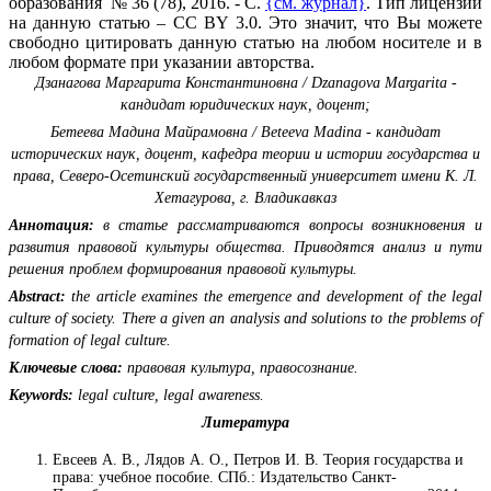
образования № 36 (78), 2016. - С.
{см. журнал}
. Тип лицензии
на данную статью – CC BY 3.0. Это значит, что Вы можете
свободно цитировать данную статью на любом носителе и в
любом формате при указании авторства.
Дзанагова Маргарита Константиновна / Dzanagova Margarita -
кандидат юридических наук, доцент;
Бетеева Мадина Майрамовна / Beteeva Madina - кандидат
исторических наук, доцент, кафедра теории и истории государства и
права, Северо-Осетинский государственный университет имени К. Л.
Хетагурова, г. Владикавказ
Аннотация:
в статье рассматриваются вопросы возникновения и
развития правовой культуры общества. Приводятся анализ и пути
решения проблем формирования правовой культуры.
Abstract:
the article examines the emergence and development of the legal
culture of society. There a given an analysis and solutions to the problems of
formation of legal culture.
Ключевые слова:
правовая культура, правосознание.
Keywords:
legal culture, legal awareness.
Литература
Евсеев А. В., Лядов А. О., Петров И. В. Теория государства и
права: учебное пособие. СПб.: Издательство Санкт-