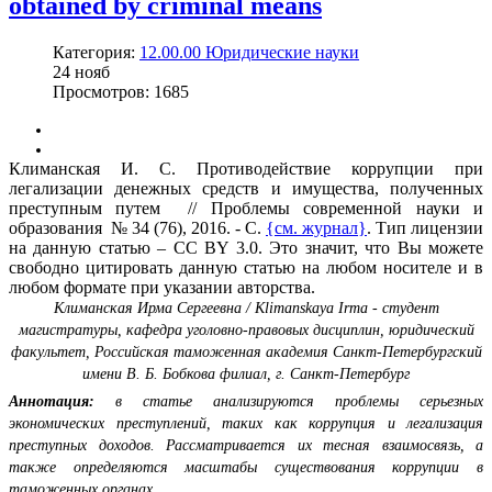
obtained by criminal means
Категория:
12.00.00 Юридические науки
24
нояб
Просмотров: 1685
Климанская И. С. Противодействие коррупции при
легализации денежных средств и имущества, полученных
преступным путем // Проблемы современной науки и
образования № 34 (76), 2016. - С.
{см. журнал}
. Тип лицензии
на данную статью – CC BY 3.0. Это значит, что Вы можете
свободно цитировать данную статью на любом носителе и в
любом формате при указании авторства.
Климанская Ирма Сергеевна / Klimanskaya Irma - студент
магистратуры, кафедра уголовно-правовых дисциплин, юридический
факультет, Российская таможенная академия Санкт-Петербургский
имени В. Б. Бобкова филиал, г. Санкт-Петербург
Аннотация:
в статье анализируются проблемы серьезных
экономических преступлений, таких как коррупция и легализация
преступных доходов. Рассматривается их тесная взаимосвязь, а
также определяются масштабы существования коррупции в
таможенных органах.