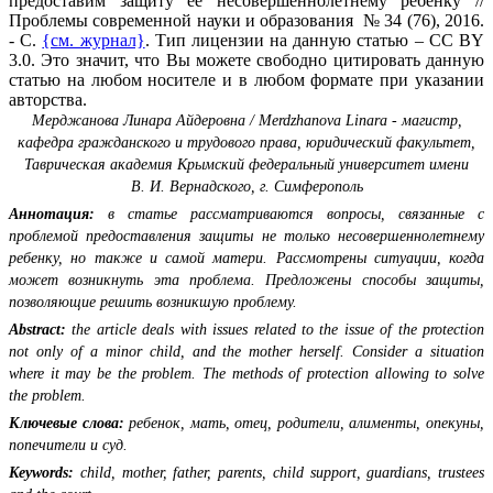
предоставим защиту ее несовершеннолетнему ребенку //
Проблемы современной науки и образования № 34 (76), 2016.
- С.
{см. журнал}
. Тип лицензии на данную статью – CC BY
3.0. Это значит, что Вы можете свободно цитировать данную
статью на любом носителе и в любом формате при указании
авторства.
Мерджанова Линара Айдеровна / Merdzhanova Linara - магистр,
кафедра гражданского и трудового права, юридический факультет,
Таврическая академия Крымский федеральный университет имени
В. И. Вернадского, г. Симферополь
Аннотация:
в статье рассматриваются вопросы, связанные с
проблемой предоставления защиты не только несовершеннолетнему
ребенку, но также и самой матери. Рассмотрены ситуации, когда
может возникнуть эта проблема. Предложены способы защиты,
позволяющие решить возникшую проблему.
Abstract:
the article deals with issues related to the issue of the protection
not only of a minor child, and the mother herself. Consider a situation
where it may be the problem. The methods of protection allowing to solve
the problem.
Ключевые слова:
ребенок, мать, отец, родители, алименты, опекуны,
попечители и суд.
Keywords:
child, mother, father, parents, child support, guardians, trustees