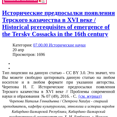
Исторические предпосылки появления
Терского казачества в XVI веке /
Historical prerequisites of emergence of
the Tersky Cossacks in the 16th century
Категория:
07.00.00 Исторические науки
20
апр
Просмотров: 1696
Тип лицензии на данную статью – CC BY 3.0. Это значит, что
Вы можете свободно цитировать данную статью на любом
носителе и в любом формате при указании авторства.
Черепова Н. Г. Исторические предпосылки появления
Терского казачества в XVI веке // Проблемы современной
науки и образования № 07 (49), 2016. - С.
{см. журнал}
Черепова Наталья Геннадьевна / Cherepova Natalya - старший
преподаватель, кафедра культурологии, этнологии и истории народов
Кабардино-Балкарской Республики, Кабардино–Балкарский
государственный университет им. Х. М. Бербекова, г. Нальчик