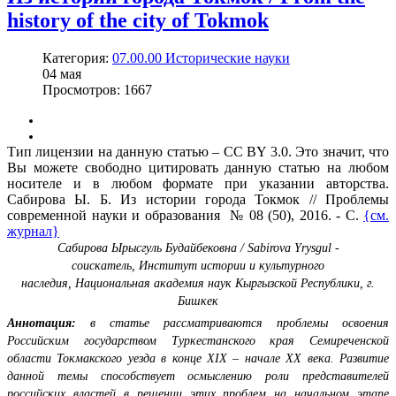
history of the city of Tokmok
Категория:
07.00.00 Исторические науки
04
мая
Просмотров: 1667
Тип лицензии на данную статью – CC BY 3.0. Это значит, что
Вы можете свободно цитировать данную статью на любом
носителе и в любом формате при указании авторства.
Сабирова Ы. Б. Из истории города Токмок // Проблемы
современной науки и образования № 08 (50), 2016. - С.
{см.
журнал}
Сабирова Ырысгуль Будайбековна / Sabirova Yrysgul -
соискатель,
Институт истории и культурного
наследия,
Национальная академия наук Кыргызской Республики, г.
Бишкек
Аннотация:
в статье рассматриваются проблемы освоения
Российским государством Туркестанского края Семиреченской
области Токмакского уезда в конце XIX – начале XX века. Развитие
данной темы способствует осмыслению роли представителей
российских властей в решении этих проблем на начальном этапе