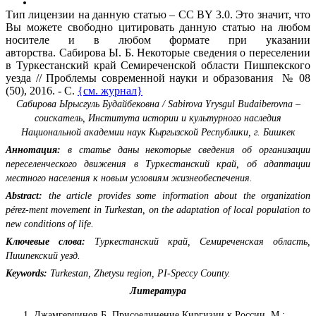
Тип лицензии на данную статью – CC BY 3.0. Это значит, что
Вы можете свободно цитировать данную статью на любом
носителе и в любом формате при указании
авторства. Сабирова Ы. Б. Некоторые сведения о переселении
в Туркестанский край Семиреченской области Пишпекского
уезда // Проблемы современной науки и образования № 08
(50), 2016. - С.
{см. журнал}
Сабирова Ырысгуль Будайбековна / Sabirova Yrysgul Budaiberovna –
соискатель, Института истории и культурного наследия
Национальной академии наук Кыргызской Республики, г. Бишкек
Аннотация:
в статье даны некоторые сведения об организации
переселенческого движения в Туркестанский край, об адаптации
местного населения к новым условиям жизнеобеспечения.
Abstract:
the article provides some information about the organization
pérez-ment movement in Turkestan, on the adaptation of local population to
new conditions of life.
Ключевые слова:
Туркестанский край, Семиреченская область,
Пишпекский уезд.
Keywords:
Turkestan, Zhetysu region, PI-Speccy County.
Литература
Джамгерчинов Б. Присоединение Киргизии к России. М.: