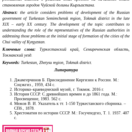
становления городов Чуйской долины Кыргызстана.
Abstract:
the article considers problems of development of the Russian
government of Turkestan Semirechensk region, Tokmak district in the late
XIX – early XX century. The development of the topic contributes to
understanding the role of the representatives of the Russian authorities in
addressing those problems at the initial stage of formation of the cities of the
Chui valley of Kyrgyzstan.
Ключевые слова:
Туркестанский край, Семиреченская область,
Токмакский уезд.
Keywords:
Turkestan, Zhetysu region, Tokmak district.
Литература
Джамгерчинов Б. Присоединение Киргизии к России. М.:
Соцэкгиз., 1959, 434 с.
Историко–краеведческий музей, г. Токмок. 2016 г.
История СССР. С древнейших времен и до 1861 года. М.:
Просвещение, 1983. 562 с.
Межов В. И. Указатель к тт. 1-150 Туркестанского сборника. –
СПб., 1878.
Хрестоматия по истории СССР. М.: Госучпедгиз, Т. 1. 1937. 407
с.