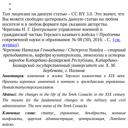
Тип лицензии на данную статью – CC BY 3.0. Это значит, что
Вы можете свободно цитировать данную статью на любом
носителе и в любом формате при указании авторства.
Черепова Н. Г. Центральное управление военной и
гражданской частью Терского казачьего войска // Проблемы
современной науки и образования № 08 (50), 2016. - С.
{см.
журнал}
Черепова Наталья Геннадьевна / Cherepova Natalya – старший
преподаватель,
кафедра культурологии, этнологии и истории
народов Кабардино-Балкарской Республики,
Кабардино–
Балкарский государственный университет им. Х. М.
Бербекова, г. Нальчик
Аннотация:
изменения в жизни Терского казачества в XIX веке.
Причины коренных изменений в военном и гражданском управлении.
Новыйстатустерскихказаков.
Abstract:
the changes in the life of the Terek Cossacks in the XIX century.
The reasons for the fundamental changes in the military and civil
administration. The new status of the Terek Cossacks.
Ключевые слова:
статус, управление, декабристы, военные
конфликты, царская администрация, централизация, Линейное
войско.