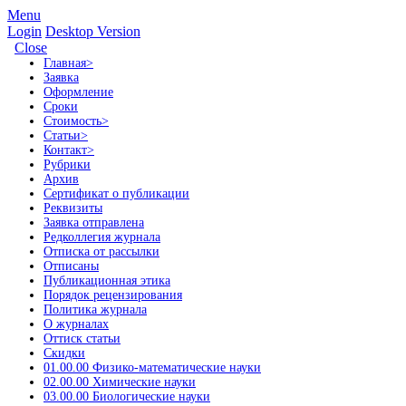
Menu
Login
Desktop Version
Close
Главная
>
Заявка
Оформление
Сроки
Стоимость
>
Статьи
>
Контакт
>
Рубрики
Архив
Сертификат о публикации
Реквизиты
Заявка отправлена
Редколлегия журнала
Отписка от рассылки
Отписаны
Публикационная этика
Порядок рецензирования
Политика журнала
О журналах
Оттиск статьи
Скидки
01.00.00 Физико-математические науки
02.00.00 Химические науки
03.00.00 Биологические науки