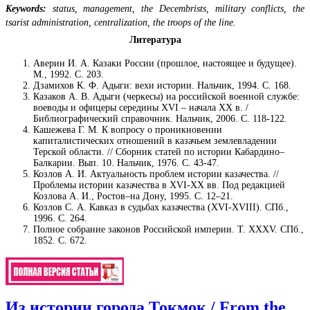
Keywords:
status, management, the Decembrists, military conflicts, the
tsarist administration, centralization, the troops of the line.
Литература
Аверин И. А. Казаки России (прошлое, настоящее и будущее).
М., 1992. С. 203.
Дзамихов К. Ф. Адыги: вехи истории. Нальчик, 1994. С. 168.
Казаков А. В. Адыги (черкесы) на российской военной службе:
воеводы и офицеры середины XVI – начала XX в. /
Библиографический справочник. Нальчик, 2006. С. 118-122.
Кашежева Г. М. К вопросу о проникновении
капиталистических отношений в казачьем землевладении
Терской области. // Сборник статей по истории Кабардино–
Балкарии. Вып. 10. Нальчик, 1976. С. 43-47.
Козлов А. И. Актуальность проблем истории казачества. //
Проблемы истории казачества в XVI-XX вв. Под редакцией
Козлова А. И., Ростов–на Дону, 1995. С. 12–21.
Козлов С. А. Кавказ в судьбах казачества (XVI-XVIII). СПб.,
1996. С. 264.
Полное собрание законов Российской империи. Т. XXXV. СПб.,
1852. С. 672.
Из истории города Токмок / From the