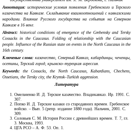
Аннотация:
исторические условия появления Гребенского и Терского
казачества на Кавказе. Складывание взаимоотношений с кавказскими
народами. Влияние Русского государства на события на Северном
Кавказе в 16 веке.
Abstract:
historical conditions of emergence of the Grebensky and Tersky
Cossacks in the Caucasus. Folding of relationship with the Caucasian
people. Influence of the Russian state on events in the North Caucasus in the
16th century.
Ключевые слова:
казачество, Северный Кавказ, кабардинцы, чеченцы,
осетины, Терский город, крымско–турецкая агрессия.
Keywords:
the Cossacks, the North Caucasus, Kabardians, Chechens,
Ossetians, the Tersky city, the Krymsk–Turkish aggression.
Литература
Омельченко И. Д. Терское казачество. Владикавказ. Ир. 1991. С.
307.
Попко И. Д. Терские казаки со стародавних времен. Гребенское
войско. – Вып. 5 (репр. издание 1880 года). Нальчик, 2001. С.
309.
Соловьев С. М. История России с древнейших времен. Т. 7, гл.
3. Москва, 1993.
ЦГА РСО – А. Ф. 53. Оп. 1.