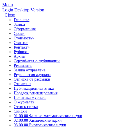
Menu
Login
Desktop Version
Close
Главная
>
Заявка
Оформление
Сроки
Стоимость
>
Статьи
>
Контакт
>
Рубрики
Архив
Сертификат о публикации
Реквизиты
Заявка отправлена
Редколлегия журнала
Отписка от рассылки
Отписаны
Публикационная этика
Порядок рецензирования
Политика журнала
О журналах
Оттиск статьи
Скидки
01.00.00 Физико-математические науки
02.00.00 Химические науки
03.00.00 Биологические науки