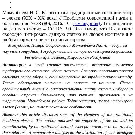
Момунбаева Н. С. Кыргызский традиционный головной убор
– элечек (XIX - XX века) // Проблемы современной науки и
образования № 38 (80), 2016. - С.
{см. журнал}
. Тип лицензии
на данную статью – CC BY 3.0. Это значит, что Вы можете
свободно цитировать данную статью на любом носителе и в
любом формате при указании авторства.
Момунбаева Назира Соорбековна / Momunbaeva Nazira – ведущий
научный сотрудник, Государственный исторический музей Кыргызской
Республики, г. Бишкек, Кыргызская Республика
Аннотация:
в этой статье рассмотрены некоторые элементы
традиционного головного убора элечека. Автором проанализированы
свойства этого убора и его изготовление по традиционному методу.
Также обращается внимание на правила их ношения. Сделан
сравнительный анализ о распространении таких головных уборов в
соседних странах. Отмечается, что кыргызы, проживающие на
территории Мургабского района Таджикистана, тоже используют
элечек (келек), но имеют локальные особенности.
Abstract:
this article discusses some of the elements of the traditional
headdress elechek. The author analyzed the properties of the hat and its
manufacturing by the traditional method. Also pay attention to the rules of
their relations. A comparative analysis on the distribution of such headgear