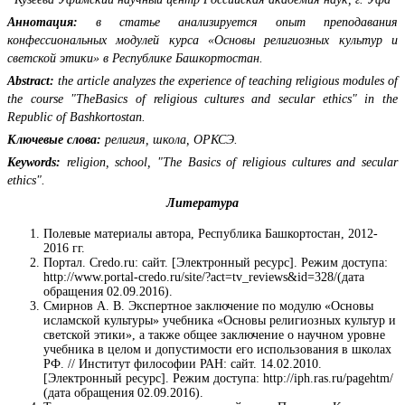
Аннотация:
в статье анализируется опыт преподавания
конфессиональных модулей курса «Основы религиозных культур и
светской этики» в Республике Башкортостан.
Abstract:
the article analyzes the experience of teaching religious modules of
the course "TheBasics of religious cultures and secular ethics" in the
Republic of Bashkortostan.
Ключевые слова:
религия, школа, ОРКСЭ.
Keywords:
religion, school, "The Basics of religious cultures and secular
ethics".
Литература
Полевые материалы автора, Республика Башкортостан, 2012-
2016 гг.
Портал. Credo.ru: сайт. [Электронный ресурс]. Режим доступа:
http://www.portal-credo.ru/site/?act=tv_reviews&id=328/(дата
обращения 02.09.2016).
Смирнов А. В. Экспертное заключение по модулю «Основы
исламской культуры» учебника «Основы религиозных культур и
светской этики», а также общее заключение о научном уровне
учебника в целом и допустимости его использования в школах
РФ. // Институт философии РАН: сайт. 14.02.2010.
[Электронный ресурс]. Режим доступа: http://iph.ras.ru/pagehtm/
(дата обращения 02.09.2016).