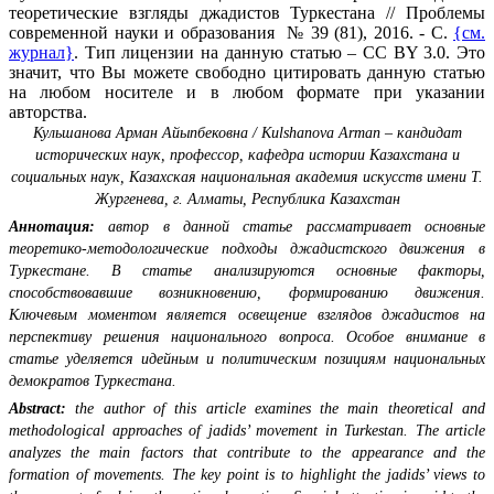
теоретические взгляды джадистов Туркестана // Проблемы
современной науки и образования № 39 (81), 2016. - С.
{см.
журнал}
. Тип лицензии на данную статью – CC BY 3.0. Это
значит, что Вы можете свободно цитировать данную статью
на любом носителе и в любом формате при указании
авторства.
Кульшанова Арман Айыпбековна / Kulshanova Аrman – кандидат
исторических наук, профессор, кафедра истории Казахстана и
социальных наук, Казахская национальная академия искусств имени Т.
Жургенева, г. Алматы, Республика Казахстан
Аннотация:
автор в данной статье рассматривает основные
теоретико-методологические подходы джадистского движения в
Туркестане. В статье анализируются основные факторы,
способствовавшие возникновению, формированию движения.
Ключевым моментом является освещение взглядов джадистов на
перспективу решения национального вопроса. Особое внимание в
статье уделяется идейным и политическим позициям национальных
демократов Туркестана.
Abstract:
the author of this article examines the main theoretical and
methodological approaches of jadids’ movement in Turkestan. The article
analyzes the main factors that contribute to the appearance and the
formation of movements. The key point is to highlight the jadids’ views to