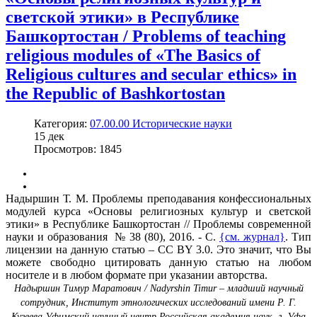
светской этики» в Республике
Башкортостан / Problems of teaching
religious modules of «The Basics of
Religious cultures and secular ethics» in
the Republic of Bashkortostan
Категория:
07.00.00 Исторические науки
15
дек
Просмотров: 1845
Надыршин Т. М. Проблемы преподавания конфессиональных
модулей курса «Основы религиозных культур и светской
этики» в Республике Башкортостан // Проблемы современной
науки и образования № 38 (80), 2016. - С.
{см. журнал}
. Тип
лицензии на данную статью – CC BY 3.0. Это значит, что Вы
можете свободно цитировать данную статью на любом
носителе и в любом формате при указании авторства.
Надыршин Тимур Маратович / Nadyrshin Timur – младший научный
сотрудник, Институт этнологических исследований имени Р. Г.
Кузеева Уфимский научный центр Российская академия наук, г. Уфа