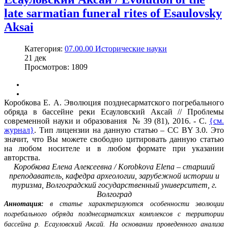
late sarmatian funeral rites of Esaulovsky
Aksai
Категория:
07.00.00 Исторические науки
21
дек
Просмотров: 1809
Коробкова Е. А. Эволюция позднесарматского погребального
обряда в бассейне реки Есауловский Аксай // Проблемы
современной науки и образования № 39 (81), 2016. - С.
{см.
журнал}
. Тип лицензии на данную статью – CC BY 3.0. Это
значит, что Вы можете свободно цитировать данную статью
на любом носителе и в любом формате при указании
авторства.
Коробкова Елена Алексеевна / Korobkova Elena – старший
преподаватель,
кафедра археологии, зарубежной истории и
туризма,
Волгоградский государственный университет, г.
Волгоград
Аннотация:
в статье характеризуются особенности эволюции
погребального обряда позднесарматских комплексов с территории
бассейна р. Есауловский Аксай. На основании проведенного анализа