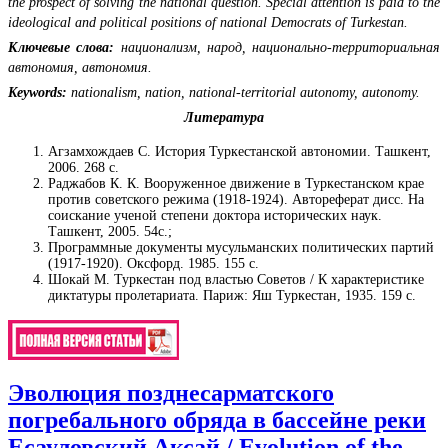
the prospect of solving the national question. Special attention is paid to the
ideological and political positions of national Democrats of Turkestan.
Ключевые слова:
национализм, народ, национально-территориальная
автономия, автономия.
Keywords:
nationalism, nation, national-territorial autonomy, autonomy.
Литература
Агзамхождаев С. История Туркестанской автономии. Ташкент,
2006. 268 с.
Раджабов К. К. Вооруженное движение в Туркестанском крае
против советского режима (1918-1924). Автореферат дисс. На
соискание ученой степени доктора исторических наук.
Ташкент, 2005. 54с.;
Программные документы мусульманских политических партий
(1917-1920). Оксфорд. 1985. 155 с.
Шокай М. Туркестан под властью Советов / К характеристике
диктатуры пролетариата. Париж: Яш Туркестан, 1935. 159 с.
Эволюция позднесарматского
погребального обряда в бассейне реки
Есауловский Аксай / Evolution of the