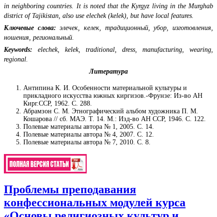
in neighboring countries. It is noted that the Kyrgyz living in the Murghab
district of Tajikistan, also use elechek (kelek), but have local features.
Ключевые слова:
элечек, келек, традиционный, убор, изготовления,
ношения, региональный.
Keywords:
elechek, kelek, traditional, dress, manufacturing, wearing,
regional.
Литература
Антипина К. И. Особенности материальной культуры и
прикладного искусства южных киргизов.-Фрунзе: Из-во АН
Кирг.ССР, 1962. С. 288.
Абрамзон С. М. Этнографический альбом художника П. М.
Кошарова // сб. МАЭ. Т. 14. М.: Изд-во АН ССР, 1946. С. 122.
Полевые материалы автора № 1, 2005. С. 14.
Полевые материалы автора № 4, 2007. С. 12.
Полевые материалы автора № 7, 2010. С. 8.
Проблемы преподавания
конфессиональных модулей курса
«Основы религиозных культур и