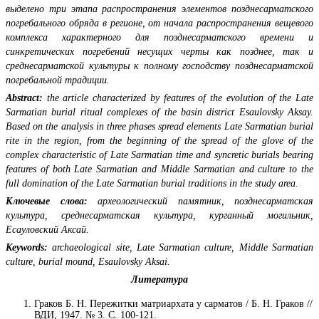
выделено три этапа распространения элементов позднесарматского
погребального обряда в регионе, от начала распространения вещевого
комплекса характерного для позднесарматского времени и
синкретических погребений несущих черты как позднее, так и
среднесарматской культуры к полному господству позднесарматской
погребальной традиции.
Abstract:
the article characterized by features of the evolution of the Late
Sarmatian burial ritual complexes of the basin district Esaulovsky Aksay.
Based on the analysis in three phases spread elements Late Sarmatian burial
rite in the region, from the beginning of the spread of the glove of the
complex characteristic of Late Sarmatian time and syncretic burials bearing
features of both Late Sarmatian and Middle Sarmatian and culture to the
full domination of the Late Sarmatian burial traditions in the study area.
Ключевые слова:
археологический памятник, позднесарматская
культура, среднесарматская культура, курганный могильник,
Есауловский Аксай.
Keywords:
archaeological site, Late Sarmatian сulture, Middle Sarmatian
сulture, burial mound, Esaulovsky Aksai.
Литература
Граков Б. Н. Пережитки матриархата у сарматов / Б. Н. Граков //
ВДИ, 1947. № 3. С. 100-121.