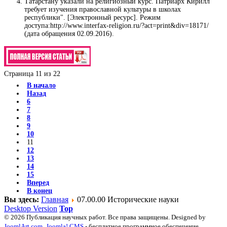
Татарстану указали на религиозный курс. Патриарх Кирилл
требует изучения православной культуры в школах
республики". [Электронный ресурс]. Режим
доступа:http://www.interfax-religion.ru/?act=print&div=18171/
(дата обращения 02.09.2016).
Страница 11 из 22
В начало
Назад
6
7
8
9
10
11
12
13
14
15
Вперед
В конец
Вы здесь:
Главная
07.00.00 Исторические науки
Desktop Version
Top
© 2026 Публикация научных работ. Все права защищены. Designed by
JoomlArt.com
.
Joomla! CMS
- бесплатное программное обеспечение,