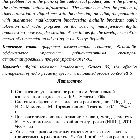
this problem lies in the plane of the audiovisual product, and in the plane of
the telecommunications infrastructure. The author considers the problem of
timely transition to digital terrestrial broadcasting, providing the population
with guaranteed multi-program broadcasting digitally broadcast public
television and radio programs on the basis of multi-function digital
broadcasting networks, the creation of conditions for the development of the
market of commercial broadcasting in the Kyrgyz Republic.
Ключевые слова:
цифровое телевизионное вещание, Женева-06,
эффективное управление радиочастотным спектром,
автоматизированный процесс управления РЧС.
Keywords:
digital television broadcasting, Geneva 06, the effective
management of radio frequency spectrum, automated process control RFS.
Литература
Соглашение, утвержденное решением Региональной
конференции радиосвязи «РКР г. Женева 2006».
Системы цифрового телевидения и радиовещания / Под. Ред.
Н. С. Мамаева. – М.: Горячая линия – Телеком, 2007. – 254 с.:
ил.
Цифровое телевизионное вещание. Основы, методы, системы. –
М.: Научно-исследовательский институт радио (НИИР), 2001. –
568 с.: ил.
Управление радиочастотным спектром и электромагнитная
совместимость радиосистем. Учебн. Пособие / Под ред. д. т. н.,