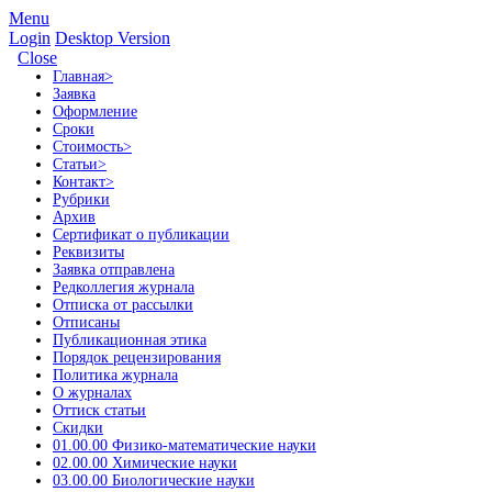
Menu
Login
Desktop Version
Close
Главная
>
Заявка
Оформление
Сроки
Стоимость
>
Статьи
>
Контакт
>
Рубрики
Архив
Сертификат о публикации
Реквизиты
Заявка отправлена
Редколлегия журнала
Отписка от рассылки
Отписаны
Публикационная этика
Порядок рецензирования
Политика журнала
О журналах
Оттиск статьи
Скидки
01.00.00 Физико-математические науки
02.00.00 Химические науки
03.00.00 Биологические науки