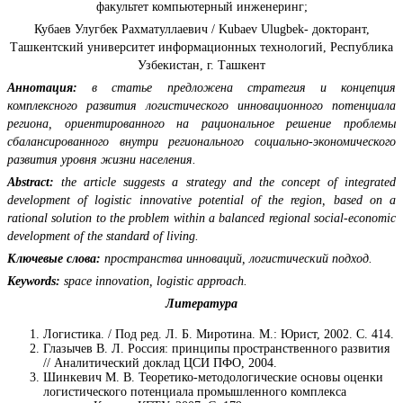
факультет компьютерный инженеринг;
Кубаев Улугбек Рахматуллаевич / Kubaev Ulugbek- докторант,
Ташкентский университет информационных технологий, Республика
Узбекистан, г. Ташкент
Аннотация:
в статье предложена стратегия и концепция
комплексного развития логистического инновационного потенциала
региона, ориентированного на рациональное решение проблемы
сбалансированного внутри регионального социально-экономического
развития уровня жизни населения.
Abstract:
the article suggests a strategy and the concept of integrated
development of logistic innovative potential of the region, based on a
rational solution to the problem within a balanced regional social-economic
development of the standard of living.
Ключевые слова:
пространства инноваций, логистический подход.
Keywords:
space innovation, logistic approach.
Литература
Логистика. / Под ред. Л. Б. Миротина. М.: Юрист, 2002. С. 414.
Глазычев В. Л. Россия: принципы пространственного развития
// Аналитический доклад ЦСИ ПФО, 2004.
Шинкевич М. В. Теоретико-методологические основы оценки
логистического потенциала промышленного комплекса