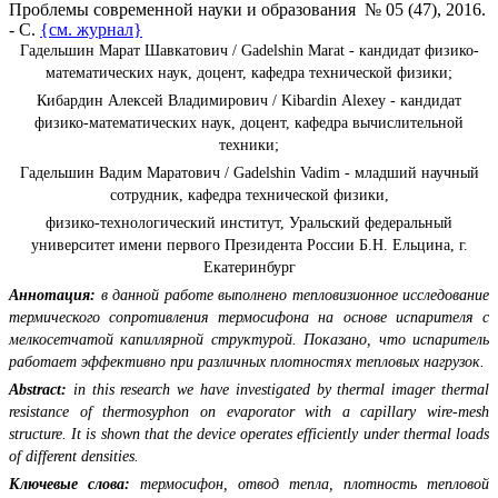
Проблемы современной науки и образования № 05 (47), 2016.
- С.
{см. журнал}
Гадельшин Марат Шавкатович / Gadelshin Marat - кандидат физико-
математических наук, доцент, кафедра технической физики;
Кибардин Алексей Владимирович / Kibardin Alexey - кандидат
физико-математических наук, доцент, кафедра вычислительной
техники;
Гадельшин Вадим Маратович / Gadelshin Vadim - младший научный
сотрудник, кафедра технической физики,
физико-технологический институт, Уральский федеральный
университет имени первого Президента России Б.Н. Ельцина, г.
Екатеринбург
Аннотация:
в данной работе выполнено тепловизионное исследование
термического сопротивления термосифона на основе испарителя с
мелкосетчатой капиллярной структурой. Показано, что испаритель
работает эффективно при различных плотностях тепловых нагрузок.
Abstract:
in this research we have investigated by thermal imager thermal
resistance of thermosyphon on evaporator with a capillary wire-mesh
structure. It is shown that the device operates efficiently under thermal loads
of different densities.
Ключевые слова:
термосифон, отвод тепла, плотность тепловой