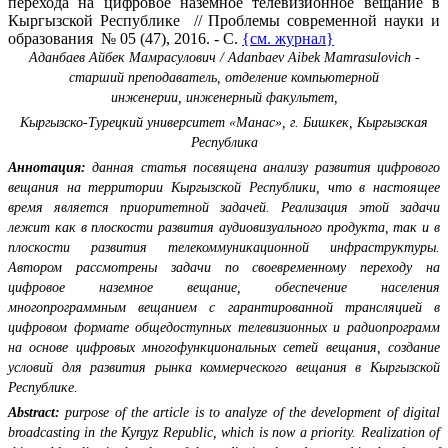
перехода на цифровое наземное телевизионное вещание в
Кыргызской Республике // Проблемы современной науки и
образования № 05 (47), 2016. - С.
{см. журнал}
Аданбаев Айбек Мамрасулович / Adanbaev Aibek Mamrasulovich -
старший преподаватель, отделение компьютерной
инженерии, инженерный факультет,
Кыргызско-Турецкий университет «Манас», г. Бишкек, Кыргызская
Республика
Аннотация:
данная статья посвящена анализу развития цифрового
вещания на территории Кыргызской Республики, что в настоящее
время является приоритетной задачей. Реализация этой задачи
лежит как в плоскости развития аудиовизуального продукта, так и в
плоскости развития телекоммуникационной инфраструктуры.
Автором рассмотрены задачи по своевременному переходу на
цифровое наземное вещание, обеспечение населения
многопрограммным вещанием с гарантированной трансляцией в
цифровом формате общедоступных телевизионных и радиопрограмм
на основе цифровых многофункциональных сетей вещания, создание
условий для развития рынка коммерческого вещания в Кыргызской
Республике.
Abstract:
purpose of the article is to analyze of the development of digital
broadcasting in the Kyrgyz Republic, which is now a priority. Realization of