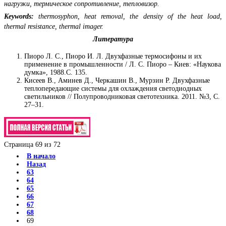
нагрузки, термическое сопротивление, тепловизор.
Keywords:
thermosyphon, heat removal, the density of the heat load,
thermal resistance, thermal imager.
Литература
Пиоро Л. С., Пиоро И. Л. Двухфазные термосифоны и их
применение в промышленности / Л. С. Пиоро – Киев: «Наукова
думка», 1988.С. 135.
Кисеев В., Аминев Д., Черкашин В., Мурзин Р. Двухфазные
теплопередающие системы для охлаждения светодиодных
светильников // Полупроводниковая светотехника. 2011. №3, С.
27–31.
Страница 69 из 72
В начало
Назад
63
64
65
66
67
68
69