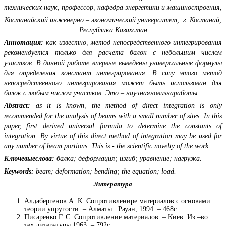
технических наук, профессор,
кафедра энергетики и машиностроения,
Костанайский инженерно – экономический университет,
г. Костанай,
Республика Казахстан
Аннотация:
как известно, метод непосредственного интегрирования
рекомендуется только для расчета балок с небольшим числом
участков. В данной работе впервые выведены универсальные формулы
для определения констант интегрирования. В силу этого метод
непосредственного интегрирования может быть использован для
балок с любым числом участков. Это – научнаяновизнаработы.
Abstract:
as it is known, the method of direct integration is only
recommended for the analysis of beams with a small number of sites. In this
paper, first derived universal formula to determine the constants of
integration. By virtue of this direct method of integration may be used for
any number of beam portions. This is - the scientific novelty of the work.
Ключевыеслова:
балка; деформация; изгиб; уравнение; нагрузка.
Keywords:
beam; deformation; bending; the equation; load.
Литература
Алдабергенов А. К. Сопротивленире материалов с основами
теории упругости. – Алматы : Рауан, 1994. – 468с.
Писаренко Г. С. Сопротивление материалов. – Киев: Из –во
тех.литературы,1963. – 792с.