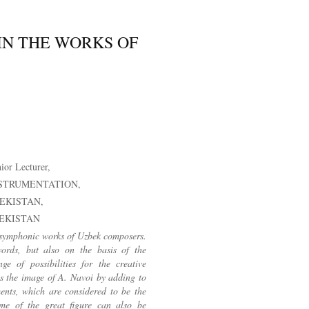
IN THE WORKS OF
or Lecturer,
STRUMENTATION,
EKISTAN,
EKISTAN
e symphonic works of Uzbek composers.
words, but also on the basis of the
e of possibilities for the creative
ss the image of A. Navoi by adding to
ents, which are considered to be the
eme of the great figure can also be