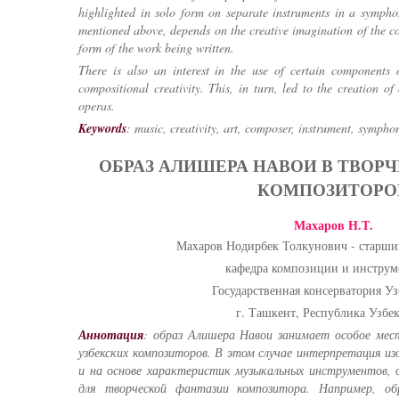
highlighted in solo form on separate instruments in a symph
mentioned above, depends on the creative imagination of the co
form of the work being written.
There is also an interest in the use of certain components 
compositional creativity. This, in turn, led to the creation 
operas.
Keywords
: music, creativity, art, composer, instrument, sympho
ОБРАЗ АЛИШЕРА НАВОИ В ТВОР
КОМПОЗИТОРО
Маxаров Н.Т.
Маxаров Нодирбек Толкунович - старши
кафедра композиции и инструм
Государственная консерватория Уз
г. Ташкент, Республика Узбе
Аннотация
: образ Алишера Навои занимает особое мес
узбекских композиторов. В этом случае интерпретация из
и на основе характеристик музыкальных инструментов
для творческой фантазии композитора. Например, об