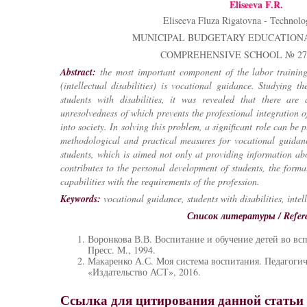
Eliseeva F.R.
Eliseeva Fluza Rigatovna - Technolo
MUNICIPAL BUDGETARY EDUCATIONA
COMPREHENSIVE SCHOOL № 27
Abstract:
the most important component of the labor training
(intellectual disabilities) is vocational guidance. Studying t
students with disabilities, it was revealed that there ar
unresolvedness of which prevents the professional integration of
into society. In solving this problem, a significant role can be 
methodological and practical measures for vocational guidance
students, which is aimed not only at providing information abo
contributes to the personal development of students, the formati
capabilities with the requirements of the profession.
Keywords:
vocational guidance, students with disabilities, intel
Список литературы / Refer
Воронкова В.В. Воспитание и обучение детей во вс
Пресс. М., 1994.
Макаренко А.С. Моя система воспитания. Педагогич
«Издательство АСТ», 2016.
Ссылка для цитирования данной статьи