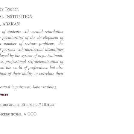
gy Teacher,
L INSTITUTION
, ABAKAN
 of students with mental retardation
he peculiarities of the development of
e a number of serious problems, the
 persons with intellectual disabilities
played by the system of organizational,
, professional self-determination of
ut the world of professions, but also
on of their ability to correlate their
lectual impairment, labor training
.
ences
помогательной школе // Школа -
еская поэма. // ООО