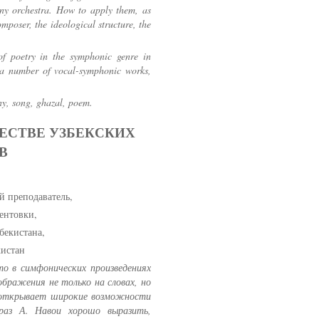
ony orchestra. How to apply them, as
mposer, the ideological structure, the
of poetry in the symphonic genre in
of a number of vocal-symphonic works,
ny, song, ghazal, poem.
ЧЕСТВЕ УЗБЕКСКИХ
В
й преподаватель,
ентовки,
бекистана,
кистан
то в симфонических произведениях
ображения не только на словах, но
, открывает широкие возможности
раз А. Навои хорошо выразить,