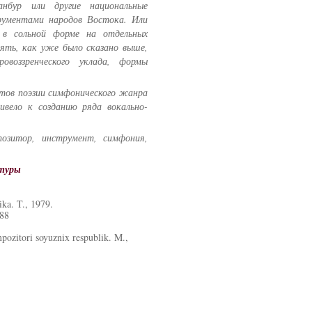
нбур или другие национальные
ументами народов Востока. Или
в сольной форме на отдельных
ять, как уже было сказано выше,
овоззренческого уклада, формы
нтов поэзии симфонического жанра
ивело к созданию ряда вокально-
позитор, инструмент, симфония,
атуры
ka. T., 1979.
988
pozitori soyuznix respublik. M.,