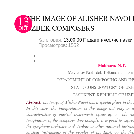
13
THE IMAGE OF ALISHER NAVOI 
UZBEK COMPOSERS
ОКТ
Категория:
13.00.00 Педагогические науки
Просмотров: 1552
Makharov N.Т.
Makharov Nodirdek Tolkunovich - Seni
DEPARTMENT OF COMPOSING AND IN
STATE CONSERVATORY OF UZB
TASHKENT, REPUBLIC OF UZB
Abstract:
the image of Alisher Navoi has a special place in th
In this case, the interpretation of the image not only in 
characteristics of musical instruments opens up a wide rang
imagination of the composer. For example, it is good to expre
the symphony orchestra oud, tanbur or other national instrum
musical instruments of the peoples of the East. Or the th