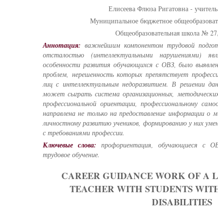
Елисеева Флюза Ригатовна - учитель
Муниципальное бюджетное общеобразоват
Общеобразовательная школа № 27,
Аннотация:
важнейшим компонентом трудовой подгот
отсталостью (интеллектуальными нарушениями) явл
особенности развития обучающихся с ОВЗ, было выявлен
проблем, нерешенность которых препятствует професс
лиц с интеллектуальным недоразвитием. В решении да
может сыграть система организационных, методически
профессиональной ориентации, профессиональному само
направлена не только на предоставление информации о м
личностному развитию учеников, формированию у них ум
с требованиями профессии.
Ключевые слова
:
профориентация, обучающиеся с ОВЗ
трудовое обучение.
CAREER GUIDANCE WORK OF A 
TEACHER WITH STUDENTS WIT
DISABILITIES