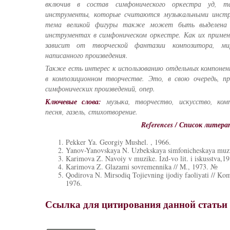
включив в состав симфонического оркестра уд, та
инструменты, которые считаются музыкальными инстр
тема великой фигуры также может быть выделена 
инструментах в симфоническом оркестре. Как их примен
зависит от творческой фантазии композитора, мир
написанного произведения.
Также есть интерес к использованию отдельных компоне
в композиционном творчестве. Это, в свою очередь, пр
симфонических произведений, опер.
Ключевые слова:
музыка, творчество, искусство, ком
песня, газель, стихотворение.
References / Список литер
Pekker Ya. Georgiy Mushel. , 1966.
Yanov-Yanovskaya N. Uzbekskaya simfonicheskaya muzi
Karimova Z. Navoiy v muzike. Izd-vo lit. i iskusstva,1
Karimova Z. Glazami sovremennika // M., 1973. №
Qodirova N. Mirsodiq Tojievning ijodiy faoliyati // Kom
1976.
Ссылка для цитирования данной статьи