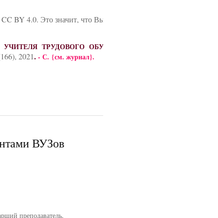
 CC BY 4.0. Это значит, что Вы можете свободно цитировать да
ОТА УЧИТЕЛЯ ТРУДОВОГО ОБУЧЕНИЯ С ОБУЧАЮЩИМИСЯ
.
166), 2021
- С.
{см. журнал}
.
ентами ВУЗов
арший преподаватель,