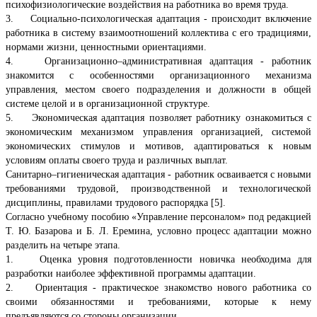
психофизиологические воздействия на работника во время труда.
3. Социально-психологическая адаптация - происходит включение
работника в систему взаимоотношений коллектива с его традициями,
нормами жизни, ценностными ориентациями.
4. Организационно–административная адаптация - работник
знакомится с особенностями организационного механизма
управления, местом своего подразделения и должности в общей
системе целой и в организационной структуре.
5. Экономическая адаптация позволяет работнику ознакомиться с
экономическим механизмом управления организацией, системой
экономических стимулов и мотивов, адаптироваться к новым
условиям оплаты своего труда и различных выплат.
Санитарно–гигиеническая адаптация - работник осваивается с новыми
требованиями трудовой, производственной и технологической
дисциплины, правилами трудового распорядка [5].
Согласно учебному пособию «Управление персоналом» под редакцией
Т. Ю. Базарова и Б. Л. Еремина, условно процесс адаптации можно
разделить на четыре этапа.
1. Оценка уровня подготовленности новичка необходима для
разработки наиболее эффективной программы адаптации.
2. Ориентация - практическое знакомство нового работника со
своими обязанностями и требованиями, которые к нему
предъявляются со стороны организации.