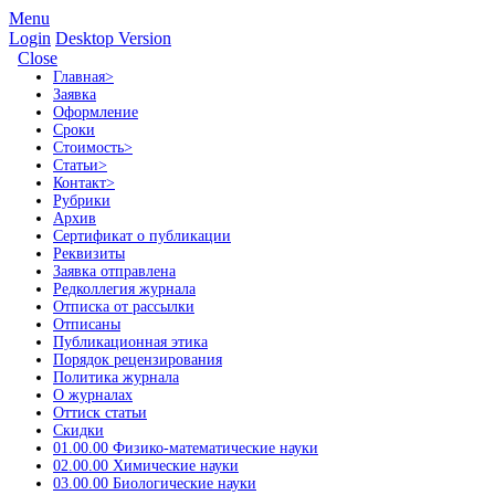
Menu
Login
Desktop Version
Close
Главная
>
Заявка
Оформление
Сроки
Стоимость
>
Статьи
>
Контакт
>
Рубрики
Архив
Сертификат о публикации
Реквизиты
Заявка отправлена
Редколлегия журнала
Отписка от рассылки
Отписаны
Публикационная этика
Порядок рецензирования
Политика журнала
О журналах
Оттиск статьи
Скидки
01.00.00 Физико-математические науки
02.00.00 Химические науки
03.00.00 Биологические науки