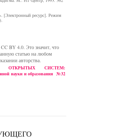
адигма. М.: НТ-Центр, 1993. 362
». [Электронный ресурс]. Режим
).
CC BY 4.0. Это значит, что
данную статью на любом
казании авторства.
ИЕ ОТКРЫТЫХ СИСТЕМ:
ой науки и образования №32
РУЮЩЕГО