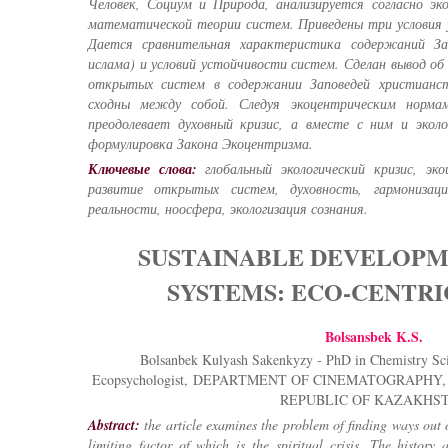
Человек, Социум и Природа, анализируется согласно эк
математической теории систем. Приведены три услови
Дается сравнительная характеристика содержаний За
ислама) и условий устойчивости систем. Сделан вывод о
открытых систем в содержании Заповедей христианст
сходны между собой. Следуя экоцентрическим нормам
преодолевает духовный кризис, а вместе с ним и эколо
формулировка Закона Экоцентризма.
Ключевые слова:
глобальный экологический кризис, эко
развитие открытых систем, духовность, гармонизац
реальности, ноосфера, экологизация сознания.
SUSTAINABLE DEVELOPM
SYSTEMS: ECO-CENTRI
Bolsansbek K.S.
Bolsanbek Kulyash Sakenkyzy - PhD in Chemistry Scie
Ecopsychologist, DEPARTMENT OF CINEMATOGRAPHY
REPUBLIC OF KAZAKHS
Abstract:
the article examines the problem of finding ways out o
limiting factor of which is the spiritual crisis. The history