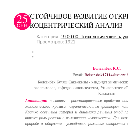
25
УСТОЙЧИВОЕ РАЗВИТИЕ ОТК
ЭКОЦЕНТРИЧЕСКИЙ АНАЛИЗ
СЕН
Категория:
19.00.00 Психологические наук
Просмотров: 1921
Болсанбек К.С.
Email:
Bolsansbek17114@scientifi
Болсанбек Куляш Сакенкызы - кандидат химических
экопсихолог, кафедра киноискусства, Университет «Т
Казахстан
Аннотация:
в статье рассматривается проблема поис
экологического кризиса, ограничивающим фактором кот
Кратко освещены история и динамика решения этой п
также роль религии в выживании человечества. Для осоз
природе и обществе устойчивое развитие открытых