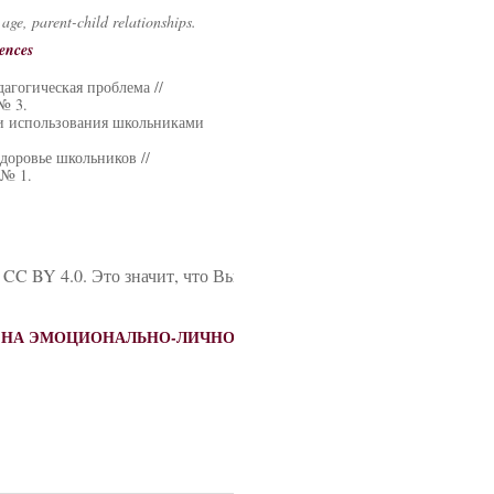
ge, parent-child relationships.
ences
агогическая проблема //
№ 3.
ти использования школьниками
доровье школьников //
 № 1.
 CC BY 4.0. Это значит, что Вы можете свободно цитировать да
ИЙ НА ЭМОЦИОНАЛЬНО-ЛИЧНОСТНОЕ РАЗВИТИЕ ШКОЛЬНИКО