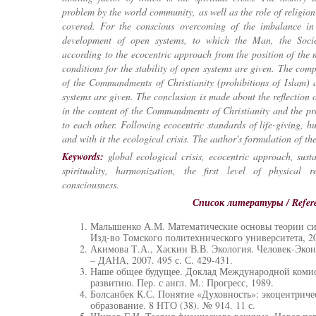
problem by the world community, as well as the role of religion 
covered. For the conscious overcoming of the imbalance in 
development of open systems, to which the Man, the Socie
according to the ecocentric approach from the position of the 
conditions for the stability of open systems are given. The comp
of the Commandments of Christianity (prohibitions of Islam) an
systems are given. The conclusion is made about the reflection o
in the content of the Commandments of Christianity and the pro
to each other. Following ecocentric standards of life-giving, hu
and with it the ecological crisis. The author's formulation of t
Keywords:
global ecological crisis, ecocentric approach, sust
spirituality, harmonization, the first level of physical r
consciousness.
Список литературы / Refer
Малышенко А.М. Математические основы теории сис
Изд-во Томского политехнического университета, 20
Акимова Т.А., Хаскин В.В. Экология. Человек-Эк
– ДАНА, 2007. 495 с. С. 429-431.
Наше общее будущее. Доклад Международной коми
развитию. Пер. с англ. М.: Прогресс, 1989.
Болсанбек К.С. Понятие «Духовность»: экоцентричес
образование. 8 НТО (38). № 914. 11 с.