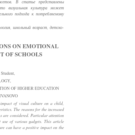
джетов. В статье представлены
что визуальная культура может
ельного подхода к потребляемому
ология, школьный возраст, детско-
ONS ON EMOTIONAL
T OF SCHOOLS
 Student,
LOGY,
TION OF HIGHER EDUCATION
 IVANOVO
impact of visual culture on a child,
ristics. The reasons for the increased
s are considered. Particular attention
t use of various gadgets. This article
ture can have a positive impact on the