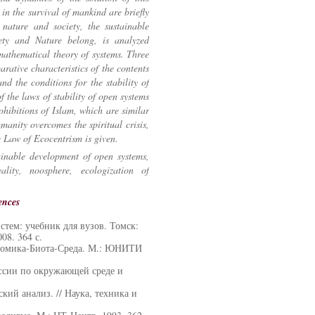
in the survival of mankind are briefly
nature and society, the sustainable
ty and Nature belong, is analyzed
mathematical theory of systems. Three
arative characteristics of the contents
d the conditions for the stability of
f the laws of stability of open systems
hibitions of Islam, which are similar
manity overcomes the spiritual crisis,
he Law of Ecocentrism is given.
ainable development of open systems,
eality, noosphere, ecologization of
ences
тем: учебник для вузов. Томск:
08. 364 с.
ономика-Биота-Среда. М.: ЮНИТИ
ссии по окружающей среде и
кий анализ. // Наука, техника и