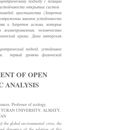
оцентрическому подходу с позиции
я устойчивости открытых систем.
поведей христианства (Запретов
б отражении законов устойчивости
ва и Запретов ислама, которые
 жизнепроявления, человечество
гический кризис. Дана авторская
центрический подход, устойчивое
ия, первый уровень физической
ENT OF OPEN
C ANALYSIS
nces, Professor of ecology,
, TURAN UNIVERSITY, ALMATY,
TAN
f the global environmental crisis, the
 and dynamics of the solution of this