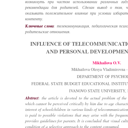
возникнуть при частом использовании различных га
рекомендации для родителей. Сделан вывод о том, 
оказывать положительное влияние при условии избират
контенту.
Ключевые слова
: телекоммуникация, педагогическая псих
родительские отношения.
INFLUENCE OF TELECOMMUNICATI
AND PERSONAL DEVELOPMEN
Mikhailova O.V.
Mikhailova Olesya Vladimirovna -
DEPARTMENT OF PSYCHO
FEDERAL STATE BUDGET EDUCATIONAL INSTITU
IVANOVO STATE UNIVERSITY,
Abstract
:
the article is devoted to the actual problem of the 
which cannot be perceived critically by him due to age characte
interest of schoolchildren in various kinds of telecommunication
is paid to possible violations that may arise with the frequen
provides guidelines for parents. It is concluded that visual cul
condition of a selective approach to the content consumed.