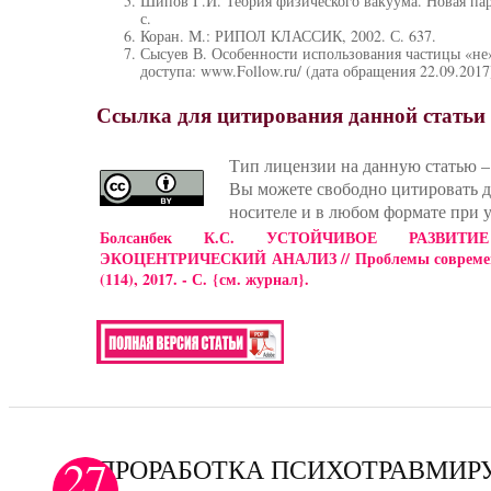
Шипов Г.И. Теория физического вакуума. Новая пар
с.
Коран. М.: РИПОЛ КЛАССИК, 2002. С. 637.
Сысуев В. Особенности использования частицы «не
доступа: www.Follow.ru/ (дата обращения 22.09.2017
Ссылка для цитирования данной статьи
Тип лицензии на данную статью – 
Вы можете свободно цитировать 
носителе и в любом формате при у
Болсанбек К.С. УСТОЙЧИВОЕ РАЗВИТ
ЭКОЦЕНТРИЧЕСКИЙ АНАЛИЗ // Проблемы современн
(114), 2017. - С.
{см. журнал}
.
27
ПРОРАБОТКА ПСИХОТРАВМИ