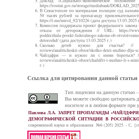
Доклад «Социально-экономическое положени
https://rosstat.gov.ru/storage/mediabank/DOKLAD_2025
В Севастополе по материалам полиции суд назна
50 тысяч рублей за пропаганду привлекательност
https://t.me/umvd_92/10226 (дата доступа 13.03.2025 г
Комиссия поддержала проект федерального закона 
отказа от деторождения // URL: https://www.ass
podderzhala-proekt-federalnogo-zakona-ob-otvetstvenno
detorozhd/ (дата доступа 13.03.2025 г.)
Сколько детей нужно для счастья? // URL: 
reviews/analiticheskii-obzor/skolko-detei-nuzhno-dlja-s
Чайлдфри — и нужно ли с ними бороться? // URL
reviews/analiticheskii-obzor/chaildfri-i-nuzhno-li-s-n
г.)
Ссылка для цитирования данной статьи
Тип лицензии на данную статью – 
Вы можете свободно цитировать 
носителе и в любом формате при у
Павлова Л.А.
ЗАПРЕТ ПРОПАГАНДЫ «ЧАЙЛДФРИ
ДЕМОГРАФИЧЕСКОЙ СИТУАЦИИ В РОССИЙСК
современной науки и образования №6 (205) 2025. - С. {с