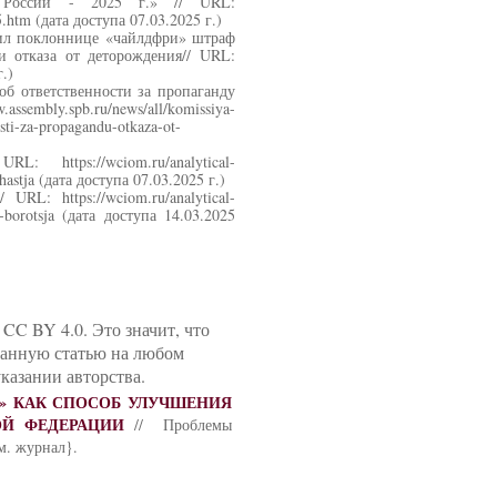
е России - 2025 г.» // URL:
.htm (дата доступа 07.03.2025 г.)
чил поклоннице «чайлдфри» штраф
и отказа от деторождения// URL:
.)
об ответственности за пропаганду
embly.spb.ru/news/all/komissiya-
sti-za-propagandu-otkaza-ot-
https://wciom.ru/analytical-
chastja (дата доступа 07.03.2025 г.)
: https://wciom.ru/analytical-
imi-borotsja (дата доступа 14.03.2025
CC BY 4.0. Это значит, что
данную статью на любом
казании авторства.
» КАК СПОСОБ УЛУЧШЕНИЯ
ОЙ ФЕДЕРАЦИИ
// Проблемы
м. журнал}.