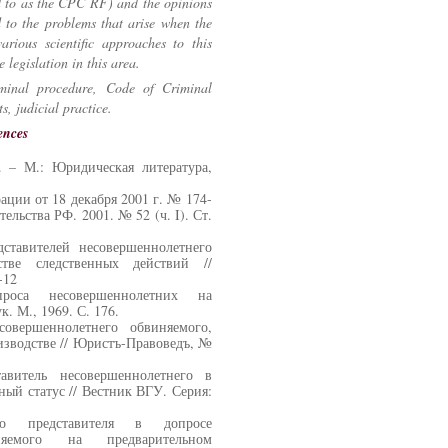
d to as the CPC RF) and the opinions
id to the problems that arise when the
arious scientific approaches to this
legislation in this area.
riminal procedure, Code of Criminal
s, judicial practice.
ences
. – М.: Юридическая литература,
ции от 18 декабря 2001 г. № 174-
тельства РФ. 2001. № 52 (ч. I). Ст.
ставителей несовершеннолетнего
тве следственных действий //
-12
роса несовершеннолетних на
к. М., 1969. С. 176.
овершеннолетнего обвиняемого,
изводстве // Юристъ-Правоведъ, №
витель несовершеннолетнего в
ный статус // Вестник ВГУ. Серия:
о представителя в допросе
иняемого на предварительном