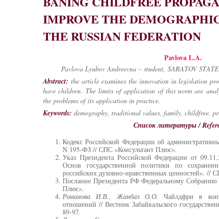
BANING CHILDFREE PROPAGA
IMPROVE THE DEMOGRAPHIC 
THE RUSSIAN FEDERATION
Pavlova L.A.
Pavlova Lyubov Andreevna – student,
SARATOV STAT
Abstract:
the article examines the innovation in legislation pr
have children. The limits of application of this norm are ana
the problems of its application in practice.
Keywords:
demography, traditional values, family, childfree, 
Список литературы / Refer
Кодекс Российской Федерации об административны
N 195-ФЗ // СПС «Консультант Плюс».
Указ Президента Российской Федерации от 09.11
Основ государственной политики по сохранен
российских духовно-нравственных ценностей». // 
Послание Президента РФ Федеральному Собранию о
Плюс».
Романова И.В., Жанбаз О.О.
Чайлдфри в кон
отношений // Вестник Забайкальского государствен
89-97.