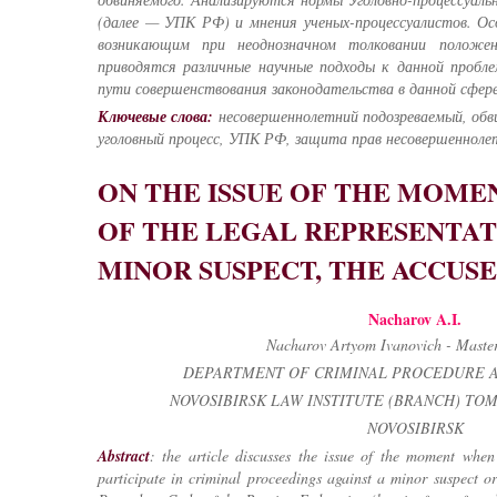
(далее — УПК РФ) и мнения ученых-процессуалистов. Ос
возникающим при неоднозначном толковании положе
приводятся различные научные подходы к данной пробл
пути совершенствования законодательства в данной сфере
Ключевые слова:
несовершеннолетний подозреваемый, обв
уголовный процесс, УПК РФ, защита прав несовершеннолет
ON THE ISSUE OF THE MOME
OF THE LEGAL REPRESENTAT
MINOR SUSPECT, THE ACCUS
Nacharov A.I.
Nacharov Artyom Ivanovich - Master
DEPARTMENT OF CRIMINAL PROCEDURE AN
NOVOSIBIRSK LAW INSTITUTE (BRANCH) TOM
NOVOSIBIRSK
Abstract
: the article discusses the issue of the moment when 
participate in criminal proceedings against a minor suspect o