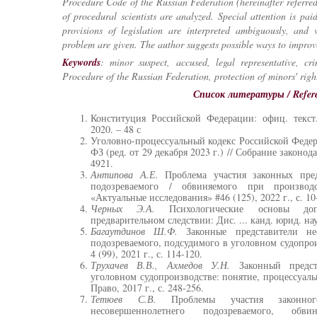
Procedure Code of the Russian Federation (hereinafter referre
of procedural scientists are analyzed. Special attention is pa
provisions of legislation are interpreted ambiguously, and v
problem are given. The author suggests possible ways to improve 
Keywords
: minor suspect, accused, legal representative, c
Procedure of the Russian Federation, protection of minors' right
Список литературы / Refer
Конституция Российской Федерации: офиц. текст
2020. – 48 с
Уголовно-процессуальный кодекс Российской Федера
ФЗ (ред. от 29 декабря 2023 г.) // Собрание законода
4921.
Антипова А.Е.
Проблема участия законных пред
подозреваемого / обвиняемого при производс
«Актуальные исследования» #46 (125), 2022 г., с. 10
Черных Э.А.
Психологические основы доп
предварительном следствии: Дис. ... канд. юрид. нау
Багаутдинов Ш.Ф.
Законные представители нес
подозреваемого, подсудимого в уголовном судопро
4 (99), 2021 г., с. 114-120.
Трухачев В.В., Ахмедов У.Н.
Законный предста
уголовном судопроизводстве: понятие, процессуаль
Право, 2017 г., с. 248-256.
Тетюев С.В.
Проблемы участия законног
несовершеннолетнего подозреваемого, обв