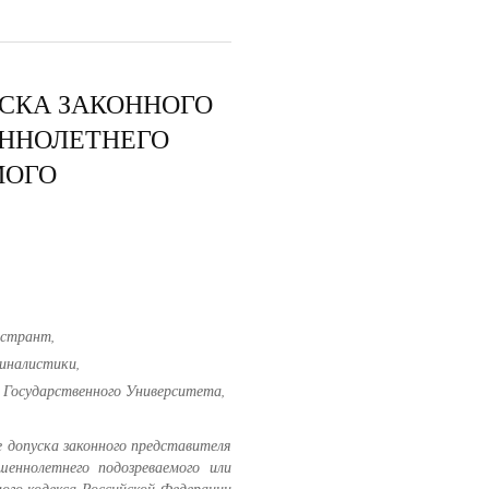
СКА ЗАКОННОГО
ННОЛЕТНЕГО
МОГО
истрант,
миналистики,
 Государственного Университета,
 допуска законного представителя
шеннолетнего подозреваемого или
ого кодекса Российской Федерации