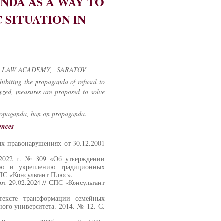
NDA AS A WAY TO
SITUATION IN
E LAW ACADEMY,
SARATOV
ohibiting the propaganda of refusal to
lyzed, measures are proposed to solve
propaganda, ban on propaganda.
ences
х правонарушениях от 30.12.2001
.2022 г. № 809 «Об утверждении
ию и укреплению традиционных
СПС «Консультант Плюс».
т 29.02.2024 // СПС «Консультант
тексте трансформации семейных
ного университета. 2014. № 12. С.