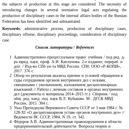
the subjects of production at this stage are considered. The necessity of
introducing changes in several normative legal acts regulating the
production of disciplinary cases in the internal affairs bodies of the Russian
Federation has been identified and substantiated.
Keywords:
administrative process, production of disciplinary cases,
disciplinary offense, disciplinary proceedings, consideration of disciplinary
case.
Список литературы / References
Административно-процессуальное право: учебник / под ред. д-
ра юрид. наук, проф. А.И. Каплунова. 2-е издание, перераб. и
доп. / Изд-во СПб ун-та МВД России. СПб: ООО «Р-КОПИ»,
2017. 376 с.
Обзор по результатам анализа причин и условий обращения в
суды сотрудников органов внутренних дел с исками,
связанными с увольнением, наложением дисциплинарных
взысканий // Работа с личным составом в органах внутренних
дел (документы и материалы 2014–2015 гг.): Сборник / под
общ. ред. канд. пед. наук В.Л. Кубышко. М.: ДГСК МВД
России, 2015. 304 с.
Указ Президиума Верховного Совета СССР от 3 мая 1984 г. №
128-XI «О дисциплинарном уставе органов внутренних дел» //
Ведомости ВС СССР, 1984, N 19, ст. 342.
Фёдоров А.В. Административные правонарушения в области
предпринимательской деятельности: Вопросы теории и