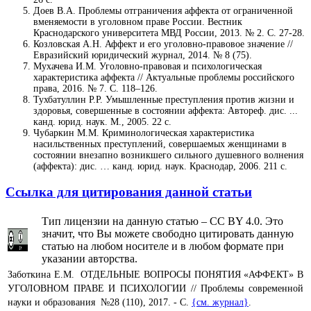
Доев В.А. Проблемы отграничения аффекта от ограниченной
вменяемости в уголовном праве России. Вестник
Краснодарского университета МВД России, 2013. № 2. С. 27-28.
Козловская А.Н. Аффект и его уголовно-правовое значение //
Евразийский юридический журнал, 2014. № 8 (75).
Мухачева И.М. Уголовно-правовая и психологическая
характеристика аффекта // Актуальные проблемы российского
права, 2016. № 7. С. 118–126.
Тухбатуллин Р.Р. Умышленные преступления против жизни и
здоровья, совершенные в состоянии аффекта: Автореф. дис. ...
канд. юрид. наук. М., 2005. 22 с.
Чубаркин М.М. Криминологическая характеристика
насильственных преступлений, совершаемых женщинами в
состоянии внезапно возникшего сильного душевного волнения
(аффекта): дис. … канд. юрид. наук. Краснодар, 2006. 211 с.
Ссылка для цитирования данной статьи
Тип лицензии на данную статью – CC BY 4.0. Это
значит, что Вы можете свободно цитировать данную
статью на любом носителе и в любом формате при
указании авторства.
Заботкина Е.М. ОТДЕЛЬНЫЕ ВОПРОСЫ ПОНЯТИЯ «АФФЕКТ» В
УГОЛОВНОМ ПРАВЕ И ПСИХОЛОГИИ // Проблемы современной
науки и образования №28 (110), 2017. - С.
{см. журнал}
.