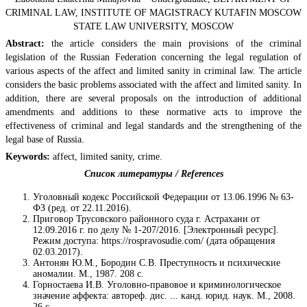
CRIMINAL LAW, INSTITUTE OF MAGISTRACY KUTAFIN MOSCOW
STATE LAW UNIVERSITY, MOSCOW
Abstract:
the article considers the main provisions of the criminal
legislation of the Russian Federation concerning the legal regulation of
various aspects of the affect and limited sanity in criminal law. The article
considers the basic problems associated with the affect and limited sanity. In
addition, there are several proposals on the introduction of additional
amendments and additions to these normative acts to improve the
effectiveness of criminal and legal standards and the strengthening of the
legal base of Russia.
Keywords:
affect, limited sanity, crime.
Список литературы / References
Уголовный кодекс Российской Федерации от 13.06.1996 № 63-
ФЗ (ред. от 22.11.2016).
Приговор Трусовского районного суда г. Астрахани от
12.09.2016 г. по делу № 1-207/2016. [Электронный ресурс].
Режим доступа: https://rospravosudie.com/ (дата обращения
02.03.2017).
Антонян Ю.М., Бородин С.В. Преступность и психические
аномалии. М., 1987. 208 с.
Горностаева И.В. Уголовно-правовое и криминологическое
значение аффекта: автореф. дис. ... канд. юрид. наук. М., 2008.
26 с.