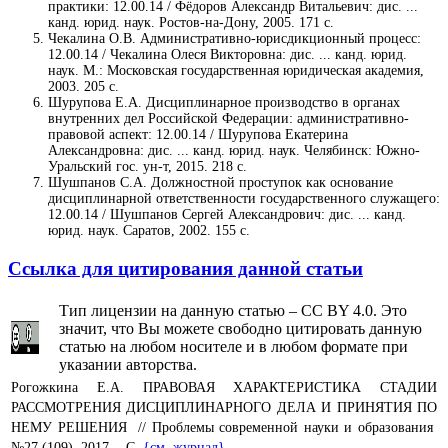
практики: 12.00.14 / Фёдоров Александр Витальевич: дис. ...
канд. юрид. наук. Ростов-на-Дону, 2005. 171 с.
Чекалина О.В. Административно-юрисдикционный процесс:
12.00.14 / Чекалина Олеся Викторовна: дис. ... канд. юрид.
наук. М.: Московская государственная юридическая академия,
2003. 205 с.
Шурупова Е.А. Дисциплинарное производство в органах
внутренних дел Российской Федерации: административно-
правовой аспект: 12.00.14 / Шурупова Екатерина
Александровна: дис. ... канд. юрид. наук. Челябинск: Южно-
Уральский гос. ун-т, 2015. 218 с.
Шушпанов С.А. Должностной проступок как основание
дисциплинарной ответственности государственного служащего:
12.00.14 / Шушпанов Сергей Александрович: дис. ... канд.
юрид. наук. Саратов, 2002. 155 с.
Ссылка для цитирования данной статьи
Тип лицензии на данную статью – CC BY 4.0. Это
значит, что Вы можете свободно цитировать данную
статью на любом носителе и в любом формате при
указании авторства.
Рогожкина Е.А. ПРАВОВАЯ ХАРАКТЕРИСТИКА СТАДИИ
РАССМОТРЕНИЯ ДИСЦИПЛИНАРНОГО ДЕЛА И ПРИНЯТИЯ ПО
НЕМУ РЕШЕНИЯ // Проблемы современной науки и образования
№27 (109), 2017. - С.
{см. журнал}
.