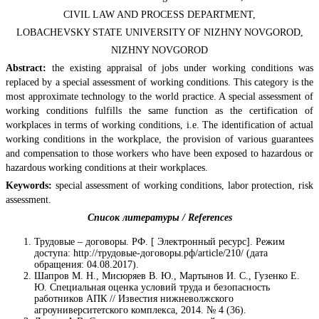
CIVIL LAW AND PROCESS DEPARTMENT,
LOBACHEVSKY STATE UNIVERSITY OF NIZHNY NOVGOROD,
NIZHNY NOVGOROD
Abstract:
the existing appraisal of jobs under working conditions was
replaced by a special assessment of working conditions. This category is the
most approximate technology to the world practice. A special assessment of
working conditions fulfills the same function as the certification of
workplaces in terms of working conditions, i.e. The identification of actual
working conditions in the workplace, the provision of various guarantees
and compensation to those workers who have been exposed to hazardous or
hazardous working conditions at their workplaces.
Keywords:
special assessment of working conditions, labor protection, risk
assessment.
Список литературы / References
Трудовые – договоры. РФ. [ Электронный ресурс]. Режим
доступа: http://трудовые-договоры.рф/article/210/ (дата
обращения: 04.08.2017).
Шапров М. Н., Мисюряев В. Ю., Мартынов И. С., Гузенко Е.
Ю. Специальная оценка условий труда и безопасность
работников АПК // Известия нижневолжского
агроуниверситетского комплекса, 2014. № 4 (36).