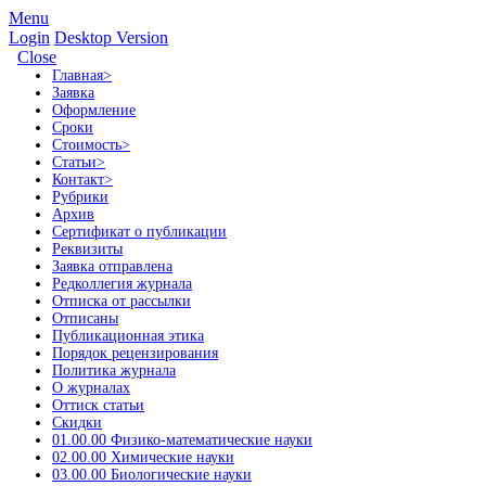
Menu
Login
Desktop Version
Close
Главная
>
Заявка
Оформление
Сроки
Стоимость
>
Статьи
>
Контакт
>
Рубрики
Архив
Сертификат о публикации
Реквизиты
Заявка отправлена
Редколлегия журнала
Отписка от рассылки
Отписаны
Публикационная этика
Порядок рецензирования
Политика журнала
О журналах
Оттиск статьи
Скидки
01.00.00 Физико-математические науки
02.00.00 Химические науки
03.00.00 Биологические науки