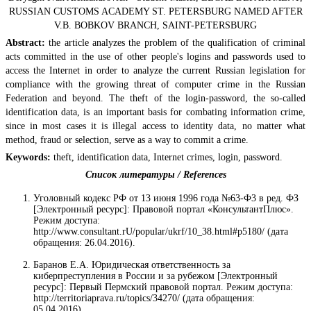
RUSSIAN CUSTOMS ACADEMY ST. PETERSBURG NAMED AFTER
V.B. BOBKOV BRANCH, SAINT-PETERSBURG
Abstract:
the article analyzes the problem of the qualification of criminal
acts committed in the use of other people's logins and passwords used to
access the Internet in order to analyze the current Russian legislation for
compliance with the growing threat of computer crime in the Russian
Federation and beyond. The theft of the login-password, the so-called
identification data, is an important basis for combating information crime,
since in most cases it is illegal access to identity data, no matter what
method, fraud or selection, serve as a way to commit a crime.
Keywords:
theft, identification data, Internet crimes, login, password.
Список литературы / References
Уголовный кодекс РФ от 13 июня 1996 года №63-Ф3 в ред. ФЗ
[Электронный ресурс]: Правовой портал «КонсультантПлюс».
Режим доступа:
http://www.consultant.rU/popular/ukrf/10_38.html#p5180/ (дата
обращения: 26.04.2016).
Баранов Е.А. Юридическая ответственность за
киберпреступления в России и за рубежом [Электронный
ресурс]: Первый Пермский правовой портал. Режим доступа:
http://territoriaprava.ru/topics/34270/ (дата обращения:
05.04.2016).