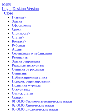
Menu
Login
Desktop Version
Close
Главная
>
Заявка
Оформление
Сроки
Стоимость
>
Статьи
>
Контакт
>
Рубрики
Архив
Сертификат о публикации
Реквизиты
Заявка отправлена
Редколлегия журнала
Отписка от рассылки
Отписаны
Публикационная этика
Порядок рецензирования
Политика журнала
О журналах
Оттиск статьи
Скидки
01.00.00 Физико-математические науки
02.00.00 Химические науки
03.00.00 Биологические науки