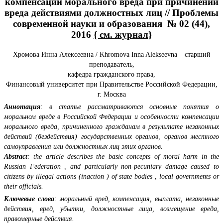
компенсации морального вреда при причинении
вреда действиями должностных лиц // Проблемы
современной науки и образования № 02 (44),
2016
{ см. журнал}
Хромова Инна Алексеевна / Khromova Inna Alekseevna – старший
преподаватель,
кафедра гражданского права,
Финансовый университет при Правительстве Российской Федерации,
г. Москва
Аннотация
: в статье рассматриваются основные понятия о
моральном вреде в Российской Федерации и особенности компенсации
морального вреда, причиненного гражданам в результате незаконных
действий (бездействия) государственных органов, органов местного
самоуправления или должностных лиц этих органов.
Abstract
: the article describes the basic concepts of moral harm in the
Russian Federation , and particularly non-pecuniary damage caused to
citizens by illegal actions (inaction ) of state bodies , local governments or
their officials.
Ключевые слова
: моральный вред, компенсация, выплата, незаконные
действия, вред, убытки, должностные лица, возмещение вреда,
правомерные действия.