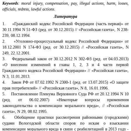
Keywords
: moral injury, compensation, pay, illegal actions, harm, losses,
officials, redress, lawful actions.
Литература
1. «Гражданский кодекс Российской Федерации (часть первая)» от
30.11.1994 N 51-ФЗ (ред. от 30.12.2015) // «Российская газета», N 238-
239, 08.12.1994.
2. «Уголовно-процессуальный кодекс Российской Федерации» от
18.12.2001 N 174-ФЗ (ред. от 30.12.2015) // «Российская газета», N
249, 22.12.2001.
3. Федеральный закон от 30.12.2012 N 302-ФЗ (ред. от 04.03.2013)
«О внесении изменений в главы 1, 2, 3 и 4 части первой
Гражданского кодекса Российской Федерации» // «Российская газета»,
N 3, 11.01.2013.
4. Закон РФ от 07.02.1992 N 2300-1 (ред. от 13.07.2015) «О защите
прав потребителей» // «Российская газета», N 8, 16.01.1996.
5. Постановление Пленума Верховного Суда РФ от 20.12.1994 N 10
(ред. от 06.02.2007) «Некоторые вопросы применения
законодательства о компенсации морального вреда», // «Российская
газета», N 29, 08.02.1995.
6. Обобщение практики рассмотрения районными (городскими)
судами Вологодской области споров по искам о взыскании
компенсации морального вреда в связи с реабилитацией в 2013 году -