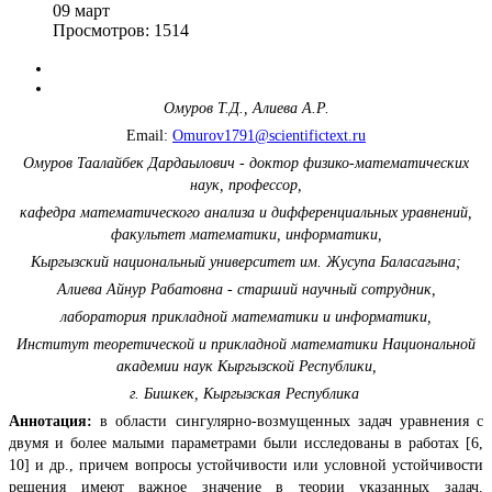
09
март
Просмотров: 1514
Омуров Т.Д., Алиева А.Р.
Email:
Omurov1791@scientifictext.ru
Омуров Таалайбек Дардаылович - доктор физико-математических
наук, профессор,
кафедра математического анализа и дифференциальных уравнений,
факультет математики, информатики,
Кыргызский национальный университет им. Жусупа Баласагына;
Алиева Айнур Рабатовна - старший научный сотрудник,
лаборатория прикладной математики и информатики,
Институт теоретической и прикладной математики Национальной
академии наук Кыргызской Республики,
г. Бишкек, Кыргызская Республика
Аннотация:
в области сингулярно-возмущенных задач уравнения с
двумя и более малыми параметрами были исследованы в работах [6,
10] и др., причем вопросы устойчивости или условной устойчивости
решения имеют важное значение в теории указанных задач.