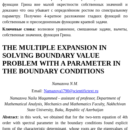
функции Грина вне малой окрестности собственных значений и
доказано что она убывает с определённом ростом по спектральному
параметру. Получено 4-кратное разложение гладких функций по
собственным и присоединенным функциям краевой задачи.
Ключевые слова:
волновое уравнение, смешанные задачи, вычеты,
собственные значения, функция Грина.
THE MULTIPLE EXPANSION IN
SOLVING BOUNDARY VALUE
PROBLEM WITH A PARAMETER IN
THE BOUNDARY CONDITIONS
Namazova N.M.
Email:
Namazova1790@scientifictext.ru
Namazova Naila Maqammed - assistant of professor, Department of
Mathematical Analysis, Mechanics and Mathematics Faculty, Nakhchivan
State University, Baku, Republic of Azerbaijan
Abstract:
in this work, we obtained that for the two-term equation of 4th
order with spectral parameter in the boundary conditions found explicit
form of the characteristic determinant, whose roots are the eigenvalues of