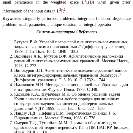
2
small parameters in the weighted space L
(D) when given prior
h
2
2
information of the input data in L
R
.
Keywords:
singularly perturbed problems, integrable function, degenerate
problem, small parameter, a unique solution, an integral operator.
Список литературы / References
Бутузов В.Ф. Угловой погранслой в сингулярно-возмущенных
задачах с частными производными // Дифференц. уравнения,
1979. Т. 15. Вып. 10. С. 1848 - 1862.
Васильева А.Б., Бутузов В.Ф. Асимптотические разложения
решений сингулярно-возмущенных уравнений. Москва: Наука,
1973. С. 272.
Винокуров В.П. Асимптотические поведение решений одного
класса интегро-дифференциальных уравнений Вольтерра //
Дифференц. уравнения. Т. 3. № 10. С. 1732 - 1744.
Иманалиев М.И. Методы решения нелинейных обратных задач
и их приложение. Фрунзе: Илим, 1977. С.348.
Касымов К.А., Дауылбаев М.К. Об оценке решений задачи
Коши с начальным скачком любого порядка для линейных
сингулярно-возмущенных интегро-дифференциальных
уравнений // ДУ, 1999. Т. 35. Вып. 6. С. 822 – 830.
Ландау Л.Д., Лифщиц Е.М. Теоретическая физика: Т. 6.
Гидродинамика. Москва: Наука, 1988. С. 736.
Омуров Т.Д., Туганбаев М.М. Прямые и обратные задачи
односкоростной теории переноса // ИТ и ПМ НАН КР. Бишкек:
Илим, 2010. С. 116 .