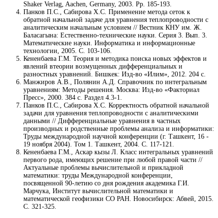
Shaker Verlag, Aachen, Germany, 2003. Pp. 185-193.
Панков П.С., Сабирова Х.С. Применение метода сеток к
обратной начальной задаче для уравнения теплопроводности с
аналитическим начальным условием // Вестник КНУ им. Ж.
Баласагына: Естественно-технические науки. Серия 3. Вып. 3.
Математические науки. Информатика и информационные
технологии, 2005. С. 103-106.
Кененбаева Г.М. Теория и методика поиска новых эффектов и
явлений втеории возмущенных дифференциальных и
разностных уравнений. Бишкек: Изд-во «Илим», 2012. 204 с.
Манжиров А.В., Полянин А.Д. Справочник по интегральным
уравнениям: Методы решения. Москва: Изд-во «Факториал
Пресс», 2000. 384 с. Раздел 4.3-1.
Панков П.С., Сабирова Х.С. Корректность обратной начальной
задачи для уравнения теплопроводности с аналитическими
данными // Дифференциальные уравнения в частных
производных и родственные проблемы анализа и информатики:
Труды международной научной конференции (г. Ташкент, 16 -
19 ноября 2004). Том 1. Ташкент, 2004. С. 117-121.
Кененбаева Г.М., Аскар кызы Л. Класс интегральных уравнений
первого рода, имеющих решение при любой правой части //
Актуальные проблемы вычислительной и прикладной
математики: труды Международной конференции,
посвященной 90-летию со дня рождения академика Г.И.
Марчука, Институт вычислительной математики и
математической геофизики СО РАН. Новосибирск: Абвей, 2015.
С. 321-325.