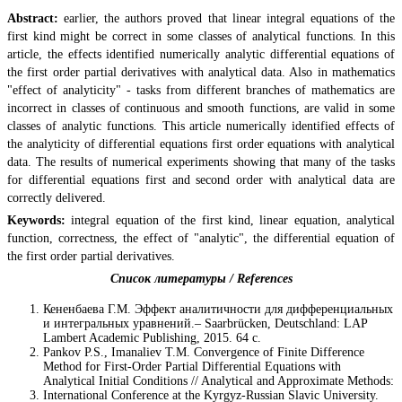
Abstract:
earlier, the authors proved that linear integral equations of the
first kind might be correct in some classes of analytical functions. In this
article, the effects identified numerically analytic differential equations of
the first order partial derivatives with analytical data. Also in mathematics
"effect of analyticity" - tasks from different branches of mathematics are
incorrect in classes of continuous and smooth functions, are valid in some
classes of analytic functions. This article numerically identified effects of
the analyticity of differential equations first order equations with analytical
data. The results of numerical experiments showing that many of the tasks
for differential equations first and second order with analytical data are
correctly delivered.
Keywords:
integral equation of the first kind, linear equation, analytical
function, correctness, the effect of "analytic", the differential equation of
the first order partial derivatives.
Список литературы / References
Кененбаева Г.М. Эффект аналитичности для дифференциальных
и интегральных уравнений.– Saarbrücken, Deutschland: LAP
Lambert Academic Publishing, 2015. 64 c.
Pankov P.S., Imanaliev T.M. Convergence of Finite Difference
Method for First-Order Partial Differential Equations with
Analytical Initial Conditions // Analytical and Approximate Methods:
International Conference at the Kyrgyz-Russian Slavic University.