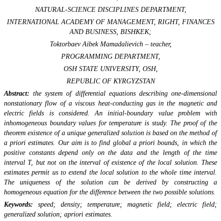
NATURAL-SCIENCE DISCIPLINES DEPARTMENT,
INTERNATIONAL ACADEMY OF MANAGEMENT, RIGHT, FINANCES
AND BUSINESS, BISHKEK;
Toktorbaev Aibek Mamadalievich – teacher,
PROGRAMMING DEPARTMENT,
OSH STATE UNIVERSITY, OSH,
REPUBLIC OF KYRGYZSTAN
Abstract:
the system of differential equations describing one-dimensional
nonstationary flow of a viscous heat-conducting gas in the magnetic and
electric fields is considered. An initial-boundary value problem with
inhomogeneous boundary values for temperature is study. The proof of the
theorem existence of a unique generalized solution is based on the method of
a priori estimates. Our aim is to find global a priori bounds, in which the
positive constants depend only on the data and the length of the time
interval T, but not on the interval of existence of the local solution. These
estimates permit us to extend the local solution to the whole time interval.
The uniqueness of the solution can be derived by constructing a
homogeneous equation for the difference between the two possible solutions.
Keywords:
speed; density; temperature; magnetic field; electric field;
generalized solution; apriori estimates.