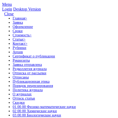
Menu
Login
Desktop Version
Close
Главная
>
Заявка
Оформление
Сроки
Стоимость
>
Статьи
>
Контакт
>
Рубрики
Архив
Сертификат о публикации
Реквизиты
Заявка отправлена
Редколлегия журнала
Отписка от рассылки
Отписаны
Публикационная этика
Порядок рецензирования
Политика журнала
О журналах
Оттиск статьи
Скидки
01.00.00 Физико-математические науки
02.00.00 Химические науки
03.00.00 Биологические науки