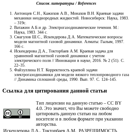
Список литературы / References
Антонцев С.Н., Кажихов А.В., Монахов В.Н. Краевые задачи
механики неоднородных жидкостей. Новосибирск: Наука, 1983.
– 319c.
Ватажин А.Б.и др. Электрогазодинамические течения. М.:
Наука, 1983. 344 c.
Смагулов Ш.С., Искендерова Д.А. Математические вопросы
модели магнитной газовой динамики. Алматы: Гылым, 1997.
166 c.
Искендерова Д.А., Токторбаев А.М. Краевая задача для
уравнений магнитной газовой динамики с учетом
электрического поля // Инновации в науке, 2016. № 2 (51). С.
22–35.
Файзуллина Н.Т. Корректность краевой задачи
электрогазодинамики для модели вязкого теплопроводного газа
// Динамика сплошной среды, 1990. Вып. 97. C. 124–145.
Ссылка для цитирования данной статьи
Тип лицензии на данную статью – CC BY
4.0. Это значит, что Вы можете свободно
цитировать данную статью на любом
носителе и в любом формате при указании
авторства.
Искендерова Д.А., Токторбаев А.М.
РАЗРЕШИМОСТЬ