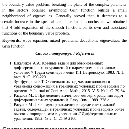
the boundary value problem, breaking the plane of the complex parameter
in the sectors obtained asymptotic Grin function outside a small
neighborhood of eigenvalues. Generally proved that, it decreases to a
certain increase in the spectral parameter. In the conclusion, we obtained
that 4-fold expansion of the smooth functions on its own and associated
functions of the boundary value problem.
Keywords:
wave equation, mixed problems, deductions, eigenvalues, the
Grin function
Список литературы / References
Шкаликов А.А. Краевые задачи для обыкновенных
дифференциальных уравнений с параметром в граничных
условиях // Труды семинара имени И.Г.Петровскую, 1983. № 1,
вып. 9. C. 190-229.
Зульфугарова Р.Т. О смешанных задачах для волнового
уравнения содержащих в граничных условиях производные по
времени // Journal of Cont.Appl. Math., 2015. V. 5. № 1. C. 29-34.
Расулов М.Л. Применение вычетного метода к решению задач
дифференциальных уравнений. Баку. Элм, 1989. 328 c.
Расулов М.Л. Формула разложения в случае спектральной
задачи, содержащей в граничных условиях производных более
высоких порядков, чем в уравнении // Дифференциальные
уравнения, 1982. № 2. C. 2149-2166.