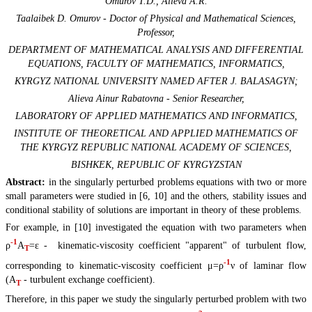
Omurov T.D., Alieva A.R.
Taalaibek D. Omurov - Doctor of Physical and Mathematical Sciences,
Professor,
DEPARTMENT OF MATHEMATICAL ANALYSIS AND DIFFERENTIAL
EQUATIONS, FACULTY OF MATHEMATICS, INFORMATICS,
KYRGYZ NATIONAL UNIVERSITY NAMED AFTER J. BALASAGYN;
Alieva Ainur Rabatovna - Senior Researcher,
LABORATORY OF APPLIED MATHEMATICS AND INFORMATICS,
INSTITUTE OF THEORETICAL AND APPLIED MATHEMATICS OF
THE KYRGYZ REPUBLIC NATIONAL ACADEMY OF SCIENCES,
BISHKEK, REPUBLIC OF KYRGYZSTAN
Abstract:
in the singularly perturbed problems equations with two or more
small parameters were studied in [6, 10] and the others, stability issues and
conditional stability of solutions are important in theory of these problems.
For example, in [10] investigated the equation with two parameters when
-1
ρ
A
=ε - kinematic-viscosity coefficient "apparent" of turbulent flow,
T
-1
corresponding to kinematic-viscosity coefficient μ=ρ
ν of laminar flow
(A
- turbulent exchange coefficient).
T
Therefore, in this paper we study the singularly perturbed problem with two