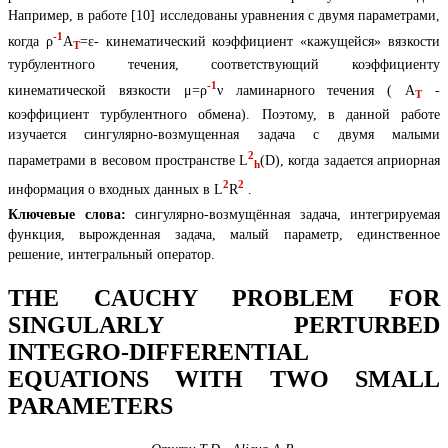
Например, в работе [10] исследованы уравнения с двумя параметрами,
-1
когда ρ
A
=ε- кинематический коэффициент «кажущейся» вязкости
T
турбулентного течения, соответствующий коэффициенту
-1
кинематической вязкости μ=ρ
ν ламинарного течения ( A
-
T
коэффициент турбулентного обмена). Поэтому, в данной работе
изучается сингулярно-возмущенная задача с двумя малыми
2
параметрами в весовом пространстве L
(D), когда задается априорная
h
2
2
информация о входных данных в L
R
.
Ключевые слова:
сингулярно-возмущённая задача, интегрируемая
функция, вырожденная задача, малый параметр, единственное
решение, интегральный оператор.
THE CAUCHY PROBLEM FOR
SINGULARLY PERTURBED
INTEGRO-DIFFERENTIAL
EQUATIONS WITH TWO SMALL
PARAMETERS