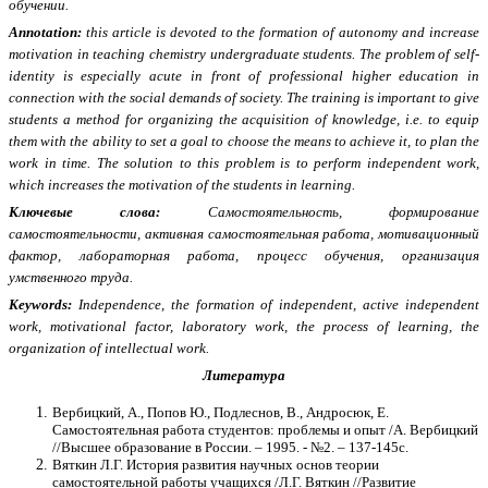
обучении.
Annotation:
this article is devoted to the formation of autonomy and increase
motivation in teaching chemistry undergraduate students. The problem of self-
identity is especially acute in front of professional higher education in
connection with the social demands of society. The training is important to give
students a method for organizing the acquisition of knowledge, i.e. to equip
them with the ability to set a goal to choose the means to achieve it, to plan the
work in time. The solution to this problem is to perform independent work,
which increases the motivation of the students in learning.
Ключевые слова:
Самостоятельность, формирование
самостоятельности, активная самостоятельная работа, мотивационный
фактор, лабораторная работа, процесс обучения, организация
умственного труда.
Keywords:
Independence, the formation of independent, active independent
work, motivational factor, laboratory work, the process of learning, the
organization of intellectual work.
Литература
Вербицкий, А., Попов Ю., Подлеснов, В., Андросюк, Е
.
Самостоятельная работа студентов: проблемы и опыт /А. Вербицкий
//Высшее образование в России. – 1995. - №2. – 137-145с.
Вяткин Л.
Г.
История развития научных основ теории
самостоятельной работы учащихся /Л.
Г. Вяткин //Развитие