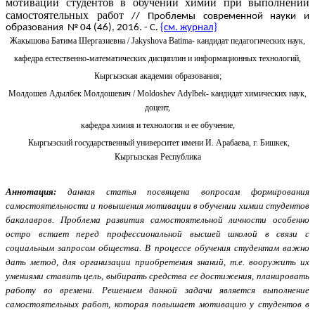
мотивации студентов в обучении химии при выполнении
самостоятельных работ
// Проблемы современной науки и
образования № 04 (46), 2016. -
С.
{см. журнал}
Жакышова Батима Шергазиевна /
Jakyshova
Batima
-
кандидат педагогических наук,
кафедра естественно-математических дисциплин и информационных технологий,
Кыргызская академия образования;
Молдошев Адылбек Молдошевич /
Moldoshev
Adylbek
- к
андидат химических наук,
доцент,
кафедра химия и технология и ее обучение,
Кыргызский государственный университет имени И. Арабаева,
г. Бишкек,
Кыргызская Республика
Аннотация:
данная статья посвящена вопросам формирования
самостоятельности и повышения мотивации в обучении химии студентов
бакалавров. Проблема развития самостоятельной личности особенно
остро встает перед профессиональной высшей школой в связи с
социальным запросом общества. В процессе обучения студентам важно
дать метод, для организации приобретения знаний, т.е. вооружить их
умениями ставить цель, выбирать средства ее достижения, планировать
работу во времени. Решением данной задачи является выполнение
самостоятельных работ, которая повышает мотивацию у студентов в