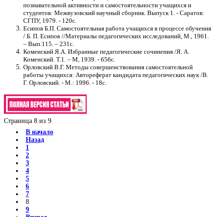
познавательной активности и самостоятельности учащихся и
студентов: Межвузовский научный сборник. Выпуск 1. - Саратов:
СГПУ, 1979. - 120с.
Есипов Б.
П.
Самостоятельная работа учащихся в процессе обучения
/ Б. П. Есипов //Материалы педагогических исследований, М., 1961.
– Вып.115. – 231с.
Коменский Я.
А.
Избранные педагогические сочинения /Я. А.
Коменский. Т.1. – М, 1939. - 656с.
Орловский В.
Г
. Методы совершенствования самостоятельной
работы учащихся: Автореферат кандидата педагогических наук /В.
Г. Орловский. - М.: 1996. - 18с.
Страница 8 из 9
В начало
Назад
1
2
3
4
5
6
7
8
9