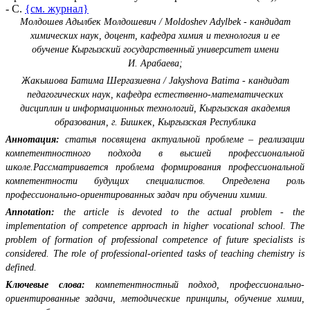
- С.
{см. журнал}
Молдошев Адылбек Молдошевич / Moldoshev Adylbek - кандидат
химических наук, доцент,
кафедра химия и технология и ее
обучение
Кыргызский государственный университет имени
И. Арабаева;
Жакышова Батима Шергазиевна / Jakyshova Batima - кандидат
педагогических наук,
кафедра естественно-математических
дисциплин и информационных технологий,
Кыргызская академия
образования,
г. Бишкек, Кыргызская Республика
Аннотация:
статья посвящена актуальной проблеме – реализации
компетентностного подхода в высшей профессиональной
школе.Рассматривается проблема формирования профессиональной
компетентности будущих специалистов. Определена роль
профессионально-ориентированных задач при обучении химии.
Annotation:
the article is devoted to the actual problem - the
implementation of competence approach in higher vocational school. The
problem of formation of professional competence of future specialists is
considered. The role of professional-oriented tasks of teaching chemistry is
defined.
Ключевые слова:
компетентностный подход, профессионально-
ориентированные задачи, методические принципы, обучение химии,