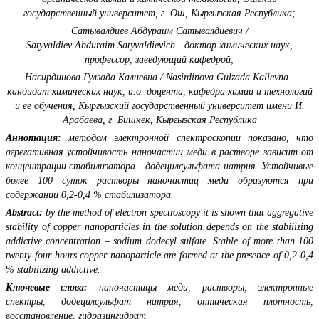
государственный университет, г. Ош, Кыргызская Республика;
Сатывалдиев Абдураим Сатывалдиевич /
Satyvaldiev Abduraim Satyvaldievich - доктор химических наук,
профессор, заведующий кафедрой;
Насирдинова Гулзада Калиевна / Nasirdinova Gulzada Kalievna -
кандидат химических наук, и.о. доцента,
кафедра химии и технологий
и ее обучения,
Кыргызский государственный университет имени И.
Арабаева, г. Бишкек, Кыргызская Республика
Аннотация:
методом электронной спектроскопии показано, что
агрегативная устойчивость наночастиц меди в растворе зависит от
концентрации стабилизатора - додецилсульфата натрия. Устойчивые
более 100 суток растворы наночастиц меди образуются при
содержании 0,2-0,4 % стабилизатора.
Abstract:
by the method of electron spectroscopy it is shown that aggregative
stability of copper nanoparticles in the solution depends on the stabilizing
addictive concentration – sodium dodecyl sulfate. Stable of more than 100
twenty-four hours copper nanoparticle are formed at the presence of 0,2-0,4
% stabilizing addictive.
Ключевые слова:
наночастицы меди, растворы, электронные
спектры, додецилсульфат натрия, оптическая плотность,
восстановление, гидразингидрат.