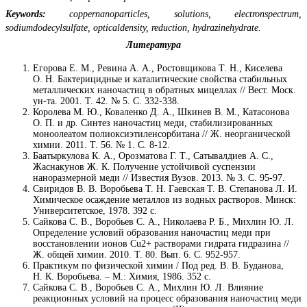
Keywords:
coppernanoparticles, solutions, electronspectrum,
sodiumdodecylsulfate, opticaldensity, reduction, hydrazinehydrate.
Литература
Егорова Е. М., Ревина А. А., Ростовщикова Т. Н., Киселева
О. Н. Бактерицидные и каталитические свойства стабильных
металлических наночастиц в обратных мицеллах // Вест. Моск.
ун-та. 2001. Т. 42. № 5. С. 332-338.
Королева М. Ю., Коваленко Д. А., Шкинев В. М., Катасонова
О. П. и др. Синтез наночастиц меди, стабилизированных
моноолеатом полиоксиэтиленсорбитана // Ж. неорганической
химии. 2011. Т. 56. № 1. С. 8-12.
Баатыркулова К. А., Орозматова Г. Т., Сатывалдиев А. С.,
Жаснакунов Ж. К. Получение устойчивой суспензии
наноразмерной меди // Известия Вузов. 2013. № 3. С. 95-97.
Свиридов В. В. Воробьева Т. Н. Гаевская Т. В. Степанова Л. И.
Химическое осаждение металлов из водных растворов. Минск:
Университетское, 1978. 392 с.
Сайкова С. В., Воробьев С. А., Николаева Р. Б., Михлин Ю. Л.
Определение условий образования наночастиц меди при
восстановлении ионов Сu2+ растворами гидрата гидразина //
Ж. общей химии. 2010. Т. 80. Вып. 6. С. 952-957.
Практикум по физической химии / Под ред. В. В. Буданова,
Н. К. Воробьева. – М.: Химия, 1986. 352 с.
Сайкова С. В., Воробьев С. А., Михлин Ю. Л. Влияние
реакционных условий на процесс образования наночастиц меди