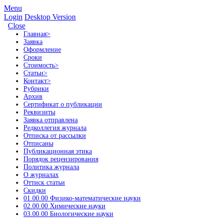
Menu
Login
Desktop Version
Close
Главная
>
Заявка
Оформление
Сроки
Стоимость
>
Статьи
>
Контакт
>
Рубрики
Архив
Сертификат о публикации
Реквизиты
Заявка отправлена
Редколлегия журнала
Отписка от рассылки
Отписаны
Публикационная этика
Порядок рецензирования
Политика журнала
О журналах
Оттиск статьи
Скидки
01.00.00 Физико-математические науки
02.00.00 Химические науки
03.00.00 Биологические науки