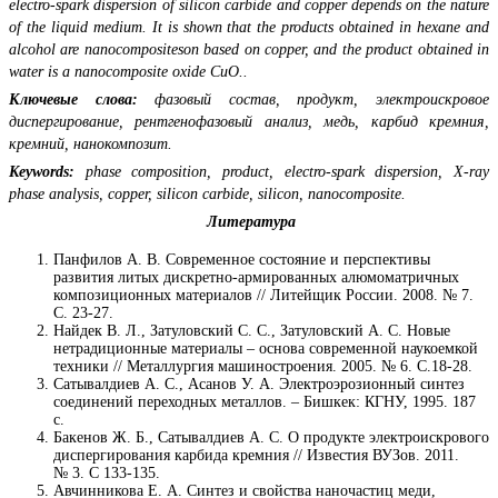
electro-spark dispersion of silicon carbide and copper depends on the nature
of the liquid medium. It is shown that the products obtained in hexane and
alcohol are nanocompositeson based on copper, and the product obtained in
water is a nanocomposite oxide CuO..
Ключевые слова:
фазовый состав, продукт, электроискровое
диспергирование, рентгенофазовый анализ, медь, карбид кремния,
кремний, нанокомпозит.
Keywords:
phase composition, product, electro-spark dispersion, X-ray
phase analysis, copper, silicon carbide, silicon, nanocomposite.
Литература
Панфилов А. В. Современное состояние и перспективы
развития литых дискретно-армированных алюмоматричных
композиционных материалов // Литейщик России. 2008. № 7.
С. 23-27.
Найдек В. Л., Затуловский С. С., Затуловский А. С. Новые
нетрадиционные материалы – основа современной наукоемкой
техники // Металлургия машиностроения. 2005. № 6. С.18-28.
Сатывалдиев А. С., Асанов У. А. Электроэрозионный синтез
соединений переходных металлов. – Бишкек: КГНУ, 1995. 187
с.
Бакенов Ж. Б., Сатывалдиев А. С. О продукте электроискрового
диспергирования карбида кремния // Известия ВУЗов. 2011.
№ 3. С 133-135.
Авчинникова Е. А. Синтез и свойства наночастиц меди,