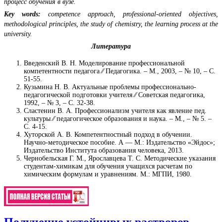
процесс обучения в вузе.
Key words:
competence approach, professional-oriented objectives,
methodological principles, the study of chemistry, the learning process at the
university.
Литература
Введенский В. Н. Моделирование профессиональной
компетентности педагога ⁄⁄ Педагогика. – М., 2003, – № 10, – С.
51-55.
Кузьмина Н. В. Актуальные проблемы профессионально-
педагогической подготовки учителя ⁄⁄ Советская педагогика,
1992, – № 3, – С. 32-38.
Сластенин В. А. Профессионализм учителя как явление пед.
культуры ⁄⁄ педагогическое образования и наука. – М., – № 5. –
С. 4-15.
Хуторской А. В. Компетентностный подход в обучении.
Научно-методическое пособие. А — М.: Издательство «Эйдос»;
Издательство Института образования человека, 2013.
Чернобельская Г. М., Ярославцева Т. С. Методические указания
студентам-химикам для обучения учащихся расчетам по
химическим формулам и уравнениям. М.: МГПИ, 1980.