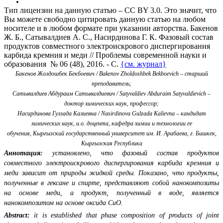
Тип лицензии на данную статью – CC BY 3.0. Это значит, что
Вы можете свободно цитировать данную статью на любом
носителе и в любом формате при указании авторства. Бакенов
Ж. Б., Сатывалдиев А. С., Насирдинова Г. К. Фазовый состав
продуктов совместного электроискрового диспергирования
карбида кремния и меди // Проблемы современной науки и
образования № 06 (48), 2016. - С.
{см. журнал}
Бакенов Жолдошбек Бекбоевич /
Bakenov
Zholdoshbek
Bekboevich
– старший
преподаватель;
Сатывалдиев Абдураим Сатывалдиевич /
Satyvaldiev
Abduraim
Satyvaldievich
–
доктор химических наук, профессор;
Насирдинова Гулзада Калиевна /
Nasirdinova
Gulzada
Kalievna
– кандидат
химических наук, и.о. доцента,
кафедра химии и технологии ее
обучения,
Кыргызский государственный университет им. И. Арабаева, г. Бишкек,
Кыргызская Республика
Аннотация:
установлено, что фазовый состав продуктов
совместного электроискрового диспергирования карбида кремния и
меди зависит от природы жидкой среды. Показано, что продукты,
полученные в гексане и спирте, представляют собой нанокомпозиты
на основе меди, а продукт, полученный в воде, является
нанокомпозитом на основе оксида CuO.
Abstract:
it is established that phase composition of products of joint