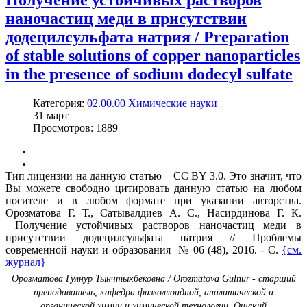
Получение устойчивых растворов
наночастиц меди в присутствии
додецилсульфата натрия / Preparation
of stable solutions of copper nanoparticles
in the presence of sodium dodecyl sulfate
Категория:
02.00.00 Химические науки
31
март
Просмотров: 1889
Тип лицензии на данную статью – CC BY 3.0. Это значит, что
Вы можете свободно цитировать данную статью на любом
носителе и в любом формате при указании авторства.
Орозматова Г. Т., Сатывалдиев А. С., Насирдинова Г. К.
Получение устойчивых растворов наночастиц меди в
присутствии додецилсульфата натрия // Проблемы
современной науки и образования № 06 (48), 2016. - С.
{см.
журнал}
Орозматова Гулнур Тынчтыкбековна / Orozmatova Gulnur - старший
преподаватель,
кафедра физколлоидной, аналитической и
органической химии и химической технологии,
Ошский