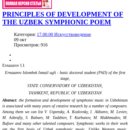
PRINCIPLES OF DEVELOPMENT OF
THE UZBEK SYMPHONIC POEM
Категория:
17.00.00 Искусствоведение
09
окт
Просмотров: 916
Ernazarov I.I.
Ernazarov Islоmbek Ismail ugli - basic doctoral student (PhD) of the first
stage,
STATE CONSERVATORY OF UZBEKISTAN,
TASHKENT, REPUBLIC OF UZBEKISTAN
Abstract:
the formation and development of symphonic music in Uzbekistan
is associated with many years of creative research by a number of composers.
Among them we can list V. Uspensky, A. Kozlovsky, I. Akbarov, M. Leviev,
M. Ashrafiy, S. Babaev, M. Tadzhiev, T. Kurbanov, M. Makhmudov, M.
Bafoev and many other talented composers. Symphonic works in their work
are the first basis of Uzbek symphonic music. Unlike Western music,