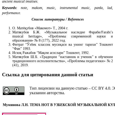
ancient musical treatises.
Keywords:
note, makom, music, instrumental music, parda, lad,
performance.
Список литературы / References
О. Матёқубов «Макомот» Т., 2004 г.
Матякубов Б.Ж. «Музыкальное наследие Фараби/Farabi’s
musical heritage», «Проблемы современной науки и
образования» № 8 (177), 2022 год.
Фитрат “Ўзбек классик мусиқаси ва унинг тарихи” Тошкент
“Фан” 1993.
Исхоқ Ражабов “Мақом асослари” Тошкент, 1992.
Матякубов Ш.Б. «Традиции “наставник и ученик” в обучении
традиционного исполнительства», «Проблемы педагогики» № 2
(41), 2019.
Ссылка для цитирования данной статьи
Тип лицензии на данную статью – CC BY 4.0. Э
указании авторства.
Муминова Л.Н.
ТЕМА НОТ В УЗБЕКСКОЙ МУЗЫКАЛЬНОЙ КУЛ