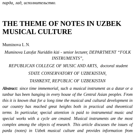
парда, лад, исполнительство.
THE THEME OF NOTES IN UZBEK
MUSICAL CULTURE
Muminova L.N.
Muminova Latofat Nuriddin kizi - senior lecturer,
DEPARTMENT “FOLK
INSTRUMENTS”,
REPUBLICAN COLLEGE OF MUSIC AND ARTS,
doctoral student
STATE CONSERVATORY OF UZBEKISTAN,
TASHKENT, REPUBLIC OF UZBEKISTAN
Abstract:
since time immemorial, such a musical instrument as a dutar or a
tanbur has been hanging in every house of the Central Asian peoples. From
this it is known that for a long time the musical and cultural development in
our country has reached great heights both in practical and theoretical
terms. In particular, special attention is paid to instrumental music and
special works with a cycle are created. Musical instruments are the most
complex among the objects of research. This article discusses the issues of
parda (notes) in Uzbek musical culture and provides information from