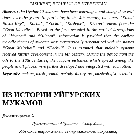
TASHKENT, REPUBLIC OF UZBEKISTAN
Abstract:
the Uyghur 12 muqams have been rearranged and changed several
times over the years. In particular, in the 4th century, the tunes “Kumul
Buyuk Kuy”, “Kucha”, “Kuchu”, “Kashgar”, “Khotan” spread from the
“Great Melodies”. Based on the facts recorded in the musical descriptions
of “Veynom” and “Suinom”, information is provided that the earliest
melodic themes of muqams were systematically systematized with the names
“Great Melodies” and “Dachui”. It is assumed that melodic systems
received further development in the 6th century. During the period from the
6th to the 10th centuries, the muqam melodies, which spread among the
people in all places, were further developed and integrated with each other.
Keywords:
mukam, music, sound, melody, theory, art, musicologist, scientist.
ИЗ ИСТОРИИ УЙГУРСКИХ
МУКАМОВ
Джилизирехан А.
Джилизирехан Абулаити – Сотрудник,
Узбекский национальный центр макомного искусства,