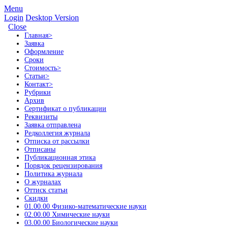
Menu
Login
Desktop Version
Close
Главная
>
Заявка
Оформление
Сроки
Стоимость
>
Статьи
>
Контакт
>
Рубрики
Архив
Сертификат о публикации
Реквизиты
Заявка отправлена
Редколлегия журнала
Отписка от рассылки
Отписаны
Публикационная этика
Порядок рецензирования
Политика журнала
О журналах
Оттиск статьи
Скидки
01.00.00 Физико-математические науки
02.00.00 Химические науки
03.00.00 Биологические науки