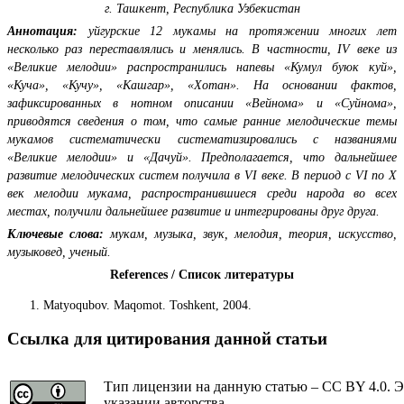
г. Ташкент, Республика Узбекистан
Аннотация:
уйгурские 12 мукамы на протяжении многих лет
несколько раз переставлялись и менялись. В частности, IV веке из
«Великие мелодии» распространились напевы «Кумул буюк куй»,
«Куча», «Кучу», «Кашгар», «Хотан». На основании фактов,
зафиксированных в нотном описании «Вейнома» и «Суйнома»,
приводятся сведения о том, что самые ранние мелодические темы
мукамов систематически систематизировались с названиями
«Великие мелодии» и «Дачуй». Предполагается, что дальнейшее
развитие мелодических систем получила в VI веке. В период с VI по X
век мелодии мукама, распространившиеся среди народа во всех
местах, получили дальнейшее развитие и интегрированы друг друга.
Ключевые слова:
мукам, музыка, звук, мелодия, теория, искусство,
музыковед, ученый.
References / Список литературы
Matyoqubov. Maqomot. Toshkent, 2004.
Ссылка для цитирования данной статьи
Тип лицензии на данную статью – CC BY 4.0. Э
указании авторства.