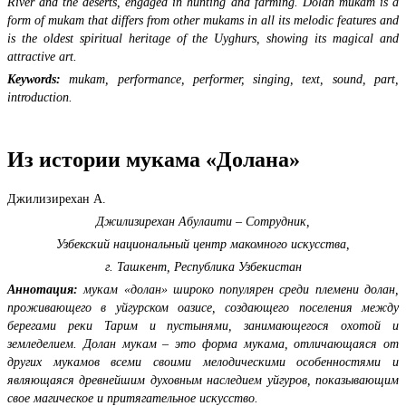
River and the deserts, engaged in hunting and farming. Dolan mukam is a
form of mukam that differs from other mukams in all its melodic features and
is the oldest spiritual heritage of the Uyghurs, showing its magical and
attractive art.
Keywords:
mukam, performance, performer, singing, text, sound, part,
introduction.
Из истории мукама «Долана»
Джилизирехан А.
Джилизирехан Абулаити – Сотрудник,
Узбекский национальный центр макомного искусства,
г. Ташкент, Республика Узбекистан
Аннотация:
мукам «долан» широко популярен среди племени долан,
проживающего в уйгурском оазисе, создающего поселения между
берегами реки Тарим и пустынями, занимающегося охотой и
земледелием. Долан мукам – это форма мукама, отличающаяся от
других мукамов всеми своими мелодическими особенностями и
являющаяся древнейшим духовным наследием уйгуров, показывающим
свое магическое и притягательное искусство.