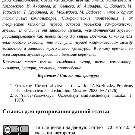
ряда композиторов. Среди них можно перечислить В. Успенского, А.
Козловского, И. Акбарова, М. Левиева, М. Ашрафий, С. Бабаева, М.
Таджиева, Т. Курбанова, М. Махмудова, М. Бафоева и многих других
талантливых композиторов. Симфонические произведения в их
творчестве являются первой основой узбекской симфонической
музыки. В отличие от западной музыки, «симфоническая музыка»
рассматривается как новый жанр для стран Востока. С конца XIX
века можно сказать, что наступил период «гармонизации» между
восточной и западной музыкальной культурой. К этому времени во
всей мировой музыке произошли большие перемены.
Ключевые слова:
музыка, симфония, жанр, поэма, композитор,
культура, принцип, развитие, произведение.
References / Список литературы
Ernazarov. Theoretical views on the work of A.Kozlovsky/ Problems
of modern science and education. Moscow, 2022, № 7 (176).
S. Yanov-Yanovskaya. Uzbekskaya simfonicheskaya muzika. Т.
1979.
Ссылка для цитирования данной статьи
Тип лицензии на данную статью – CC BY 4.0. Э
указании авторства.