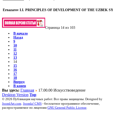
Ernazarov I.I.
PRINCIPLES OF DEVELOPMENT OF THE UZBEK 
Страница 14 из 103
В начало
Назад
9
10
11
12
13
14
15
16
17
18
Вперед
В конец
Вы здесь:
Главная
17.00.00 Искусствоведение
Desktop Version
Top
© 2026 Публикация научных работ. Все права защищены. Designed by
JoomlArt.com
.
Joomla! CMS
- бесплатное программное обеспечение,
распространяемое по лицензии
GNU General Public License
.