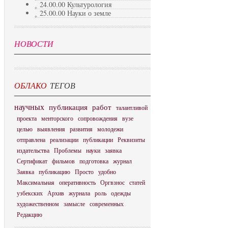
24.00.00 Культурология
25.00.00 Науки о земле
НОВОСТИ
ОБЛАКО
ТЕГОВ
научных
публикация
работ
талантливой
проекта
менторского
сопровождения
вузе
целью
выявления
развития
молодежи
отправлена
реализации
публикации
Реквизиты
издательства
Проблемы
науки
заявка
Сертификат
фильмов
подготовка
журнал
Заявка
публикацию
Просто
удобно
Максимальная
оперативность
Оргвзнос
статей
узбекских
Архив
журнала
роль
одежды
художественном
замысле
современных
Редакцию