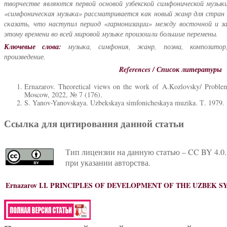
творчестве являются первой основой узбекской симфонической музык
«симфоническая музыка» рассматривается как новый жанр для стран 
сказать, что наступил период «гармонизации» между восточной и за
этому времени во всей мировой музыке произошли большие перемены.
Ключевые слова:
музыка, симфония, жанр, поэма, композитор,
произведение.
References / Список литературы
Ernazarov. Theoretical views on the work of A.Kozlovsky/ Problem
Moscow, 2022, № 7 (176).
S. Yanov-Yanovskaya. Uzbekskaya simfonicheskaya muzika. Т. 1979.
Ссылка для цитирования данной статьи
Тип лицензии на данную статью – CC BY 4.0.
при указании авторства.
Ernazarov I.I.
PRINCIPLES OF DEVELOPMENT OF THE UZBEK 