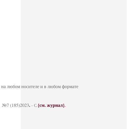
ю на любом носителе и в любом формате
.
{см. журнал}
 №7 (185)2023
.
- С.