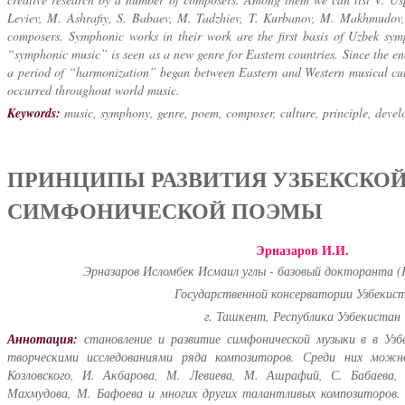
Leviev, M. Ashrafiy, S. Babaev, M. Tadzhiev, T. Kurbanov, M. Makhmudov
composers. Symphonic works in their work are the first basis of Uzbek sy
“symphonic music” is seen as a new genre for Eastern countries. Since the en
a period of “harmonization” began between Eastern and Western musical cult
occurred throughout world music.
Keywords:
music, symphony, genre, poem, composer, culture, principle, devel
ПРИНЦИПЫ РАЗВИТИЯ УЗБЕКСКО
СИМФОНИЧЕСКОЙ ПОЭМЫ
Эрназаров И.И.
Эрназаров Исломбек Исмаил углы - базовый докторанта (
Государственной консерватории Узбекис
г. Ташкент, Республика Узбекистан
Аннотация:
становление и развитие симфонической музыки в в Узб
творческими исследованиями ряда композиторов. Среди них можно
Козловского, И. Акбарова, М. Левиева, М. Ашрафий, С. Бабаева,
Махмудова, М. Бафоева и многих других талантливых композиторов. 