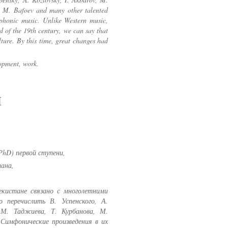
, M. Bafoev and many other talented
mphonic music. Unlike Western music,
d of the 19th century, we can say that
ure. By this time, great changes had
opment, work.
Й
PhD) первой ступени,
тана,
екистане связано с многолетними
 перечислить В. Успенского, А.
 М. Таджиева, Т. Курбанова, М.
Симфонические произведения в их