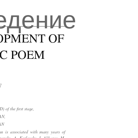
едение
OPMENT OF
C POEM
7
 of the first stage,
AN,
AN
n is associated with many years of
pensky, A. Kozlovsky, I. Akbarov, M.