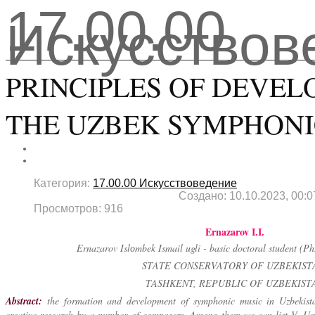
17.00.00
Искусствов
PRINCIPLES OF DEVEL
THE UZBEK SYMPHONI
Категория:
17.00.00 Искусствоведение
Создано: 10.10.2023, 00:0
Просмотров: 916
Ernazarov I.I.
Ernazarov Islоmbek Ismail ugli - basic doctoral student (PhD)
STATE CONSERVATORY OF UZBEKIST
TASHKENT, REPUBLIC OF UZBEKIST
Abstract:
the formation and development of symphonic music in Uzbekista
creative research by a number of composers. Among them we can list V. Us