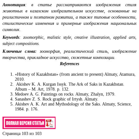
Аннотация
: в статье рассматриваются изображения стиля
животных в казахском изобразительном искусстве, основанные на
реалистичном и поэтапном развитии, а также типовые особенности,
стилистические изменения и примерные изображения национальных
символик.
Keywords
: zoomorphic, realistic style, creative illustration, applied arts,
subject compositions.
Ключевые слова:
зооморфия, реалистический стиль, изображение
творчества, прикладное искусство, сюжетные композиции.
References
«History of Kazakhstan» (from ancient to present) Almaty, Atamura,
2010.
Akishev K. A. Kurgan Issyk. The Ark of Saks in Kazakhstan.
Album – M. Art, 1978. p. 132.
Medoev A. G. Paintings on rocks. Almaty, Zhalyn, 1979.
Sanashev Z. S. Rock graphic of Irtysh. Almaty.
Akishev A. K. Art and Mythodology of the Saks. Almaty, Science,
1984. p. 176.
Страница 103 из 103