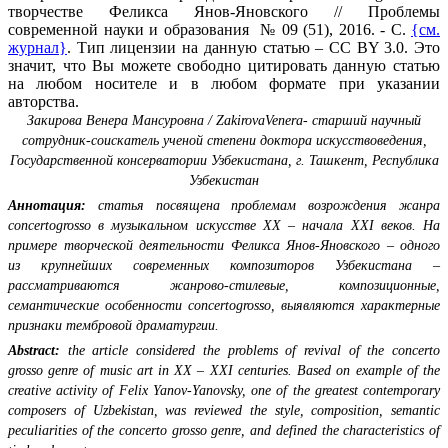
творчестве Феликса Янов-Яновского // Проблемы
современной науки и образования № 09 (51), 2016. - С.
{см.
журнал}
. Тип лицензии на данную статью – CC BY 3.0. Это
значит, что Вы можете свободно цитировать данную статью
на любом носителе и в любом формате при указании
авторства.
Закирова Венера Мансуровна / ZakirovaVenera- старший научный
сотрудник-соискатель ученой степени доктора искусствоведения,
Государственной консерватории Узбекистана, г. Ташкент, Республика
Узбекистан
Аннотация:
статья посвящена проблемам возрождения жанра
concertogrosso в музыкальном искусстве XX – начала XXI веков. На
примере творческой деятельности Феликса Янов-Яновского – одного
из крупнейших современных композиторов Узбекистана –
рассматриваются жанрово-стилевые, композиционные,
семантические особенности concertogrosso, выявляются характерные
признаки тембровой драматургии.
Abstract:
the article considered the problems of revival of the concerto
grosso genre of music art in XX – XXI centuries. Based on example of the
creative activity of Felix Yanov-Yanovsky, one of the greatest contemporary
composers of Uzbekistan, was reviewed the style, composition, semantic
peculiarities of the concerto grosso genre, and defined the characteristics of