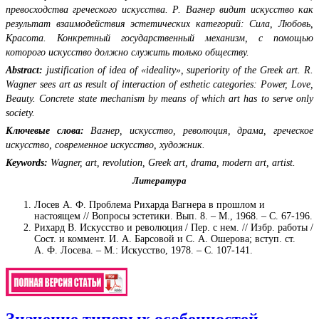
превосходства греческого искусства. Р. Вагнер видит искусство как
результат взаимодействия эстетических категорий: Сила, Любовь,
Красота. Конкретный государственный механизм, с помощью
которого искусство должно служить только обществу.
Abstract:
justification of idea of «ideality», superiority of the Greek art. R.
Wagner sees art as result of interaction of esthetic categories: Power, Love,
Beauty. Concrete state mechanism by means of which art has to serve only
society.
Ключевые слова:
Вагнер, искусство, революция, драма, греческое
искусство, современное искусство, художник.
Keywords:
Wagner, art, revolution, Greek art, drama, modern art, artist.
Литература
Лосев А. Ф. Проблема Рихарда Вагнера в прошлом и
настоящем // Вопросы эстетики. Вып. 8. – М., 1968. – С. 67-196.
Рихард В. Искусство и революция / Пер. с нем. // Избр. работы /
Сост. и коммент. И. А. Барсовой и С. А. Ошерова; вступ. ст.
А. Ф. Лосева. – М.: Искусство, 1978. – С. 107-141.