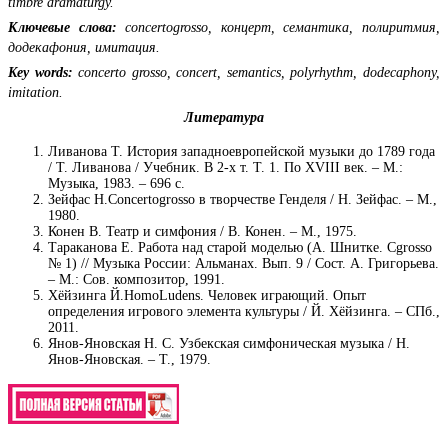
timbre dramaturgy.
Ключевые слова:
concertogrosso, концерт, семантика, полиритмия,
додекафония, имитация.
Key words:
concerto grosso, concert, semantics, polyrhythm, dodecaphony,
imitation.
Литература
Ливанова Т. История западноевропейской музыки до 1789 года
/ Т. Ливанова / Учебник. В 2-х т. Т. 1. По XVIII век. – М.:
Музыка, 1983. – 696 с.
Зейфас Н.Concertogrosso в творчестве Генделя / Н. Зейфас. – М.,
1980.
Конен В. Театр и симфония / В. Конен. – М., 1975.
Тараканова Е. Работа над старой моделью (А. Шнитке. Сgrosso
№ 1) // Музыка России: Альманах. Вып. 9 / Сост. А. Григорьева.
– М.: Сов. композитор, 1991.
Хёйзинга Й.HomoLudens. Человек играющий. Опыт
определения игрового элемента культуры / Й. Хёйзинга. – СПб.,
2011.
Янов-Яновская Н. С. Узбекская симфоническая музыка / Н.
Янов-Яновская. – Т., 1979.