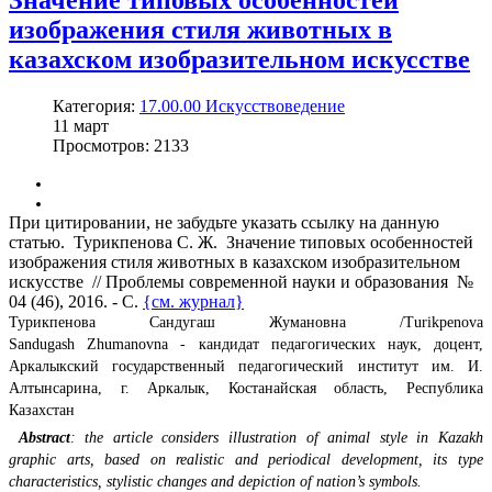
Значение типовых особенностей
изображения стиля животных в
казахском изобразительном искусстве
Категория:
17.00.00 Искусствоведение
11
март
Просмотров: 2133
При цитировании, не забудьте указать ссылку на данную
статью. Турикпенова С. Ж. Значение типовых особенностей
изображения стиля животных в казахском изобразительном
искусстве // Проблемы современной науки и образования №
04 (46), 2016. - С.
{см. журнал}
Турикпенова Сандугаш Жумановна /Turikpenova
Sandugash Zhumanovna - кандидат педагогических наук, доцент,
Аркалыкский государственный педагогический институт им. И.
Алтынсарина, г. Аркалык, Костанайская область, Республика
Казахстан
Abstract
: the article considers illustration of animal style in Kazakh
graphic arts, based on realistic and periodical development, its type
characteristics, stylistic changes and depiction of nation’s symbols.