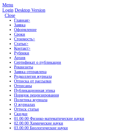
Menu
Login
Desktop Version
Close
Главная
>
Заявка
Оформление
Сроки
Стоимость
>
Статьи
>
Контакт
>
Рубрики
Архив
Сертификат о публикации
Реквизиты
Заявка отправлена
Редколлегия журнала
Отписка от рассылки
Отписаны
Публикационная этика
Порядок рецензирования
Политика журнала
О журналах
Оттиск статьи
Скидки
01.00.00 Физико-математические науки
02.00.00 Химические науки
03.00.00 Биологические науки