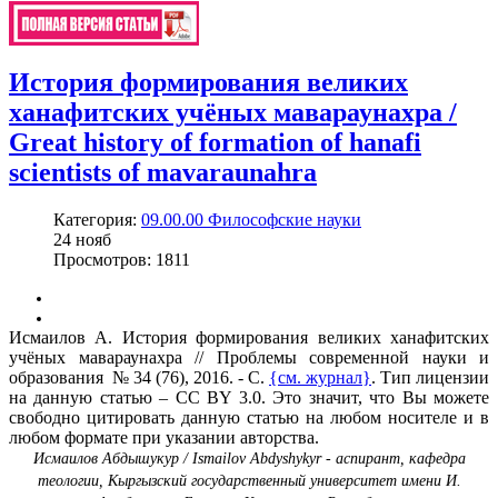
История формирования великих
ханафитских учёных мавараунахра /
Great history of formation of hanafi
scientists of mavaraunahra
Категория:
09.00.00 Философские науки
24
нояб
Просмотров: 1811
Исмаилов А. История формирования великих ханафитских
учёных мавараунахра // Проблемы современной науки и
образования № 34 (76), 2016. - С.
{см. журнал}
. Тип лицензии
на данную статью – CC BY 3.0. Это значит, что Вы можете
свободно цитировать данную статью на любом носителе и в
любом формате при указании авторства.
Исмаилов Абдышукур / Ismailov Abdyshykyr - аспирант, кафедра
теологии, Кыргызский государственный университет имени И.