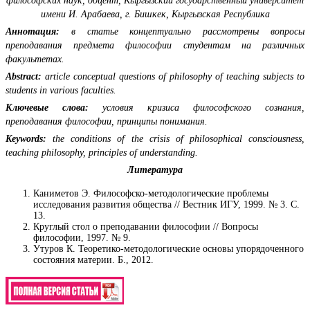
философских наук, доцент, Кыргызский государственный университет
имени И. Арабаева, г. Бишкек, Кыргызская Республика
Аннотация:
в статье концептуально рассмотрены вопросы
преподавания предмета философии студентам на различных
факультетах.
Abstract:
article conceptual questions of philosophy of teaching subjects to
students in various faculties.
Ключевые слова:
условия кризиса философского сознания,
преподавания философии, принципы понимания.
Keywords:
the conditions of the crisis of philosophical consciousness,
teaching philosophy, principles of understanding.
Литература
Каниметов Э. Философско-методологические проблемы
исследования развития общества // Вестник ИГУ, 1999. № 3. С.
13.
Круглый стол о преподавании философии // Вопросы
философии, 1997. № 9.
Утуров К. Теоретико-методологические основы упорядоченного
состояния материи. Б., 2012.