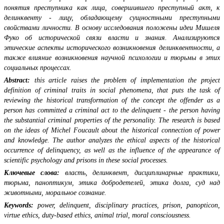
понятия преступника как лица, совершившего преступный акт, к
делинквенту - лицу, обладающему сущностными преступными
свойствами личности. В основу исследования положены идеи Мишеля
Фуко об исторической связи власти и знания. Анализируются
этические аспекты исторического возникновения делинквентности, а
также влияние возникновения научной психологии и тюрьмы в этих
социальных процессах.
Abstract:
this article raises the problem of implementation the project
definition of criminal traits in social phenomena, that puts the task of
reviewing the historical transformation of the concept the offender as a
person has committed a criminal act to the delinquent - the person having
the substantial criminal properties of the personality. The research is based
on the ideas of Michel Foucault about the historical connection of power
and knowledge. The author analyzes the ethical aspects of the historical
occurrence of delinquency, as well as the influence of the appearance of
scientific psychology and prisons in these social processes.
Ключевые слова:
власть, делинквент, дисциплинарные практики,
тюрьма, паноптикум, этика добродетелей, этика долга, суд над
животными, моральное сознание.
Keywords:
power, delinquent, disciplinary practices, prison, panopticon,
virtue ethics, duty-based ethics, animal trial, moral consciousness.