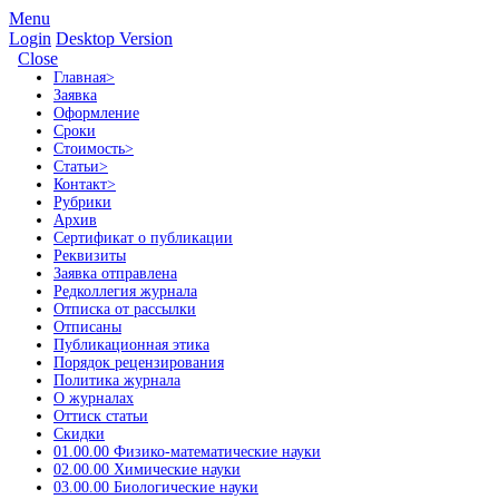
Menu
Login
Desktop Version
Close
Главная
>
Заявка
Оформление
Сроки
Стоимость
>
Статьи
>
Контакт
>
Рубрики
Архив
Сертификат о публикации
Реквизиты
Заявка отправлена
Редколлегия журнала
Отписка от рассылки
Отписаны
Публикационная этика
Порядок рецензирования
Политика журнала
О журналах
Оттиск статьи
Скидки
01.00.00 Физико-математические науки
02.00.00 Химические науки
03.00.00 Биологические науки