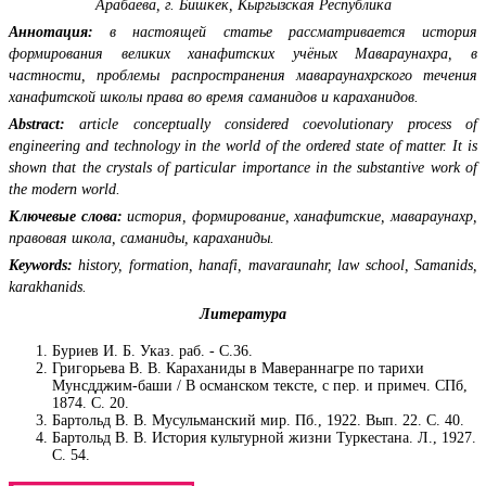
Арабаева, г. Бишкек, Кыргызская Республика
Аннотация:
в настоящей статье рассматривается история
формирования великих ханафитских учёных Мавараунахра, в
частности, проблемы распространения мавараунахрского течения
ханафитской школы права во время саманидов и караханидов.
Abstract:
article conceptually considered coevolutionary process of
engineering and technology in the world of the ordered state of matter. It is
shown that the crystals of particular importance in the substantive work of
the modern world.
Ключевые слова:
история, формирование, ханафитские, мавараунахр,
правовая школа, саманиды, караханиды.
Keywords:
history, formation, hanafi, mavaraunahr, law school, Samanids,
karakhanids.
Литература
Буриев И. Б. Указ. раб. - С.36.
Григорьева В. В. Караханиды в Мавераннагре по тарихи
Мунсдджим-баши / В османском тексте, с пер. и примеч. СПб,
1874. С. 20.
Бартольд В. В. Мусульманский мир. Пб., 1922. Вып. 22. С. 40.
Бартольд В. В. История культурной жизни Туркестана. Л., 1927.
С. 54.