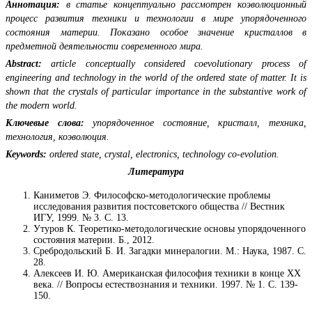
Аннотация:
в статье концептуально рассмотрен коэволюционный
процесс развития техники и технологии в мире упорядоченного
состояния материи. Показано особое значение кристаллов в
предметной деятельности современного мира.
Abstract:
article conceptually considered coevolutionary process of
engineering and technology in the world of the ordered state of matter. It is
shown that the crystals of particular importance in the substantive work of
the modern world.
Ключевые слова:
упорядоченное состояние, кристалл, техника,
технология, коэволюция.
Keywords:
ordered state, crystal, electronics, technology co-evolution.
Литература
Каниметов Э. Философско-методологические проблемы
исследования развития постсоветского общества // Вестник
ИГУ, 1999. № 3. С. 13.
Утуров К. Теоретико-методологические основы упорядоченного
состояния материи. Б., 2012.
Сребродольский Б. И. Загадки минералогии. М.: Наука, 1987. С.
28.
Алексеев И. Ю. Американская философия техники в конце XX
века. // Вопросы естествознания и техники. 1997. № 1. С. 139-
150.