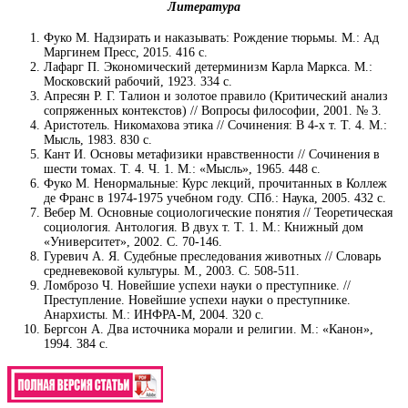
Литература
Фуко М. Надзирать и наказывать: Рождение тюрьмы. М.: Ад
Маргинем Пресс, 2015. 416 с.
Лафарг П. Экономический детерминизм Карла Маркса. М.:
Московский рабочий, 1923. 334 с.
Апресян Р. Г. Талион и золотое правило (Критический анализ
сопряженных контекстов) // Вопросы философии, 2001. № 3.
Аристотель. Никомахова этика // Сочинения: В 4-х т. Т. 4. М.:
Мысль, 1983. 830 с.
Кант И. Основы метафизики нравственности // Сочинения в
шести томах. Т. 4. Ч. 1. М.: «Мысль», 1965. 448 с.
Фуко М. Ненормальные: Курс лекций, прочитанных в Коллеж
де Франс в 1974-1975 учебном году. СПб.: Наука, 2005. 432 с.
Вебер М. Основные социологические понятия // Теоретическая
социология. Антология. В двух т. Т. 1. М.: Книжный дом
«Университет», 2002. С. 70-146.
Гуревич А. Я. Судебные преследования животных // Словарь
средневековой культуры. М., 2003. С. 508-511.
Ломброзо Ч. Новейшие успехи науки о преступнике. //
Преступление. Новейшие успехи науки о преступнике.
Анархисты. М.: ИНФРА-М, 2004. 320 с.
Бергсон А. Два источника морали и религии. М.: «Канон»,
1994. 384 с.