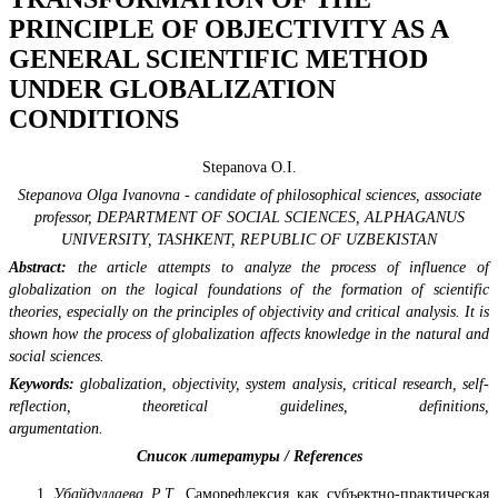
PRINCIPLE OF OBJECTIVITY AS A
GENERAL SCIENTIFIC METHOD
UNDER GLOBALIZATION
CONDITIONS
Stepanova O.I.
Stepanova Olga Ivanovna - candidate of philosophical sciences, associate
professor,
DEPARTMENT OF SOCIAL SCIENCES,
ALPHAGANUS
UNIVERSITY,
TASHKENT, REPUBLIC OF UZBEKISTAN
Abstract:
the article attempts to analyze the process of influence of
globalization on the logical foundations of the formation of scientific
theories, especially on the principles of objectivity and critical analysis.
It is
shown how the process of globalization affects knowledge in the natural and
social sciences.
Keywords:
globalization, objectivity, system analysis, critical research, self-
reflection, theoretical guidelines, definitions,
argumentation.
Список литературы / References
Убайдуллаева Р.Т.
Саморефлексия как субъектно-практическая