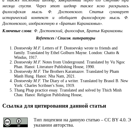
а также последний шедевр, завершенный перед его смертью три
месяца спустя. Через этот шедевр также ясно раскрылась
философская мысль Ф. Достоевского. Статья суммирует
исторический контекст и обобщает философскую мысль Ф.
Достоевского, изображенную в «Братьях Карамазовых».
Ключевые слова
: Ф. Достоевский, философия, Братья Карамазовы.
References / Список литературы
Dostoevsky M.F.
Letters of F. Dostoevsky wrote to friends and
family. Translated by Ethel Golburn Mayne. London: Chatto &
Windus, 1917.
Dostoevsky M.F.
Notes from Underground. Translated by Vu Ngoc
Phan. Hanoi: Literature Publishing House, 1990.
Dostoevsky M.F.
The Brothers Karamazov. Translated by Pham
Manh Hung. Hanoi: Nha Nam, 2021.
Dostoevsky M.F.
The Diary of a writer. Translated by Brasol B. New
York: Charles Scribner's Sons, 1919.
Thang Phap practice essay. Translated and solved by Thich Minh
Chau. Hanoi: Religion Publishing House,
Ссылка для цитирования данной статьи
Тип лицензии на данную статью – CC BY 4.0. Э
указании авторства.