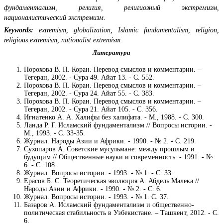
фундаментализм, религия, религиозный экстремизм,
националистический экстремизм.
Keywords:
extremism, globalization, Islamic fundamentalism, religion,
religious extremism, nationalist extremism.
Литература
Порохова В. П. Коран. Перевод смыслов и комментарии. –
Тегеран, 2002. - Сура 49. Айат 13. - С. 552.
Порохова В. П. Коран. Перевод смыслов и комментарии. –
Тегеран, 2002. - Сура 24. Айат 55. - С. 383.
Порохова В. П. Коран. Перевод смыслов и комментарии. –
Тегеран, 2002. - Сура 21. Айат 105. - С. 356.
Игнатенко А. А. Халифы без халифата. - М., 1988. - С. 300.
Ланда Р. Г. Исламский фундаментализм // Вопросы истории. -
М., 1993. - С. 33-35.
Журнал. Народы Азии и Африки. - 1990. - № 2. - С. 219.
Сухопаров А. Советские мусульмане: между прошлым и
будущим // Общественные науки и современность. - 1991. - №
6. - С. 108.
Журнал. Вопросы истории. - 1993. - № 1. - С. 33.
Ерасов Б. С. Теоретическая эволюция А. Абдель Малека //
Народы Азии и Африки. - 1990. - № 2. - С. 6.
Журнал. Вопросы истории. - 1993. - № 1. С. 37.
Базаров А. Исламский фундаментализм и общественно-
политическая стабильность в Узбекистане. – Ташкент, 2012. - С.
6.