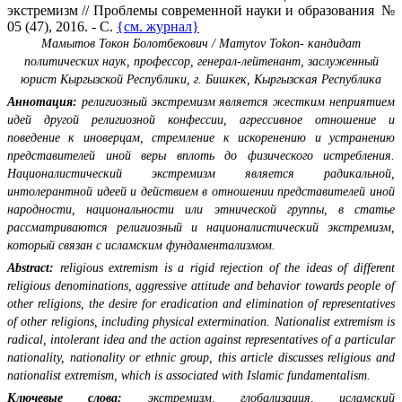
экстремизм // Проблемы современной науки и образования №
05 (47), 2016. - С.
{см. журнал}
Мамытов Токон Болотбекович / Mamytov Tokon- кандидат
политических наук, профессор,
генерал-лейтенант, заслуженный
юрист Кыргызской Республики, г. Бишкек, Кыргызская Республика
Аннотация:
религиозный экстремизм является жестким неприятием
идей другой религиозной конфессии, агрессивное отношение и
поведение к иноверцам, стремление к искоренению и устранению
представителей иной веры вплоть до физического истребления.
Националистический экстремизм является радикальной,
интолерантной идеей и действием в отношении представителей иной
народности, национальности или этнической группы, в статье
рассматриваются религиозный и националистический экстремизм,
который связан с исламским фундаментализмом.
Abstract:
religious extremism is a rigid rejection of the ideas of different
religious denominations, aggressive attitude and behavior towards people of
other religions, the desire for eradication and elimination of representatives
of other religions, including physical extermination. Nationalist extremism is
radical, intolerant idea and the action against representatives of a particular
nationality, nationality or ethnic group, this article discusses religious and
nationalist extremism, which is associated with Islamic fundamentalism.
Ключевые слова:
экстремизм, глобализация, исламский