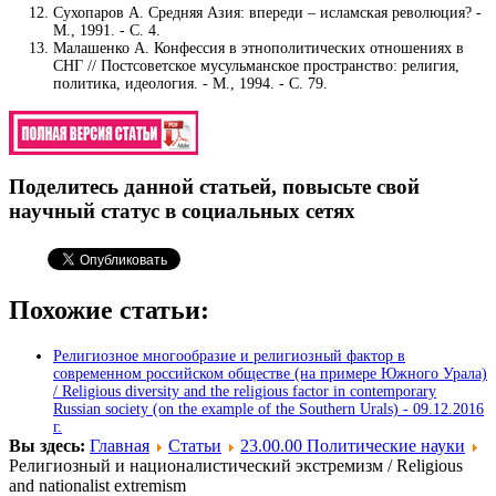
Сухопаров А. Средняя Азия: впереди – исламская революция? -
М., 1991. - С. 4.
Малашенко А. Конфессия в этнополитических отношениях в
СНГ // Постсоветское мусульманское пространство: религия,
политика, идеология. - М., 1994. - С. 79.
Поделитесь данной статьей, повысьте свой
научный статус в социальных сетях
Похожие статьи:
Религиозное многообразие и религиозный фактор в
современном российском обществе (на примере Южного Урала)
/ Religious diversity and the religious factor in contemporary
Russian society (on the example of the Southern Urals) -
09.12.2016
г.
Вы здесь:
Главная
Статьи
23.00.00 Политические науки
Религиозный и националистический экстремизм / Religious
and nationalist extremism