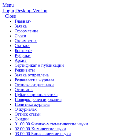
Menu
Login
Desktop Version
Close
Главная
>
Заявка
Оформление
Сроки
Стоимость
>
Статьи
>
Контакт
>
Рубрики
Архив
Сертификат о публикации
Реквизиты
Заявка отправлена
Редколлегия журнала
Отписка от рассылки
Отписаны
Публикационная этика
Порядок рецензирования
Политика журнала
О журналах
Оттиск статьи
Скидки
01.00.00 Физико-математические науки
02.00.00 Химические науки
03.00.00 Биологические науки